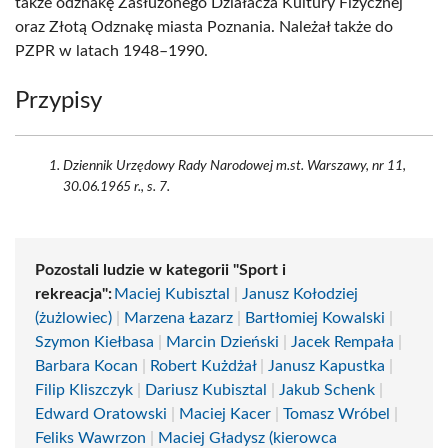
także odznakę Zasłużonego Działacza Kultury Fizycznej
oraz Złotą Odznakę miasta Poznania. Należał także do
PZPR w latach 1948–1990.
Przypisy
Dziennik Urzędowy Rady Narodowej m.st. Warszawy, nr 11,
30.06.1965 r., s. 7.
Pozostali ludzie w kategorii "Sport i
rekreacja":
Maciej Kubisztal
|
Janusz Kołodziej
(żużlowiec)
|
Marzena Łazarz
|
Bartłomiej Kowalski
|
Szymon Kiełbasa
|
Marcin Dzieński
|
Jacek Rempała
|
Barbara Kocan
|
Robert Kużdżał
|
Janusz Kapustka
|
Filip Kliszczyk
|
Dariusz Kubisztal
|
Jakub Schenk
|
Edward Oratowski
|
Maciej Kacer
|
Tomasz Wróbel
|
Feliks Wawrzon
|
Maciej Gładysz (kierowca