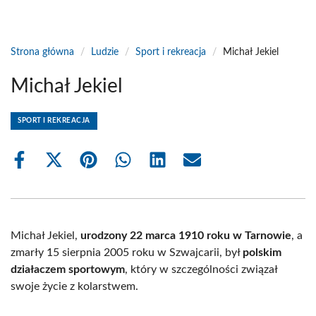
Strona główna
/
Ludzie
/
Sport i rekreacja
/
Michał Jekiel
Michał Jekiel
SPORT I REKREACJA
Share
Share
Share
Share
Share
Share
on
on
on
on
on
on
Facebook
X
Pinterest
WhatsApp
LinkedIn
Email
(Twitter)
Michał Jekiel,
urodzony 22 marca 1910 roku w Tarnowie
, a
zmarły 15 sierpnia 2005 roku w Szwajcarii, był
polskim
działaczem sportowym
, który w szczególności związał
swoje życie z kolarstwem.