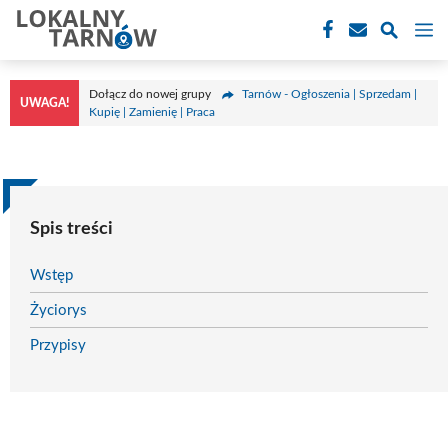
Przejdź
M
do
treści
Dołącz do nowej grupy
Tarnów - Ogłoszenia | Sprzedam |
UWAGA!
Kupię | Zamienię | Praca
Spis treści
Wstęp
Życiorys
Przypisy