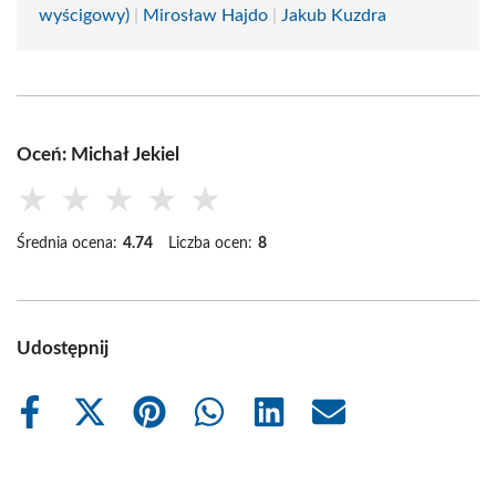
wyścigowy)
|
Mirosław Hajdo
|
Jakub Kuzdra
Oceń: Michał Jekiel
★
★
★
★
★
Średnia ocena:
4.74
Liczba ocen:
8
Udostępnij
Share
Share
Share
Share
Share
Share
on
on
on
on
on
on
Facebook
X
Pinterest
WhatsApp
LinkedIn
Email
(Twitter)