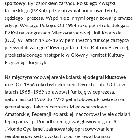
sportowy
. Był członkiem zarządu Polskiego Związku
Kolarskiego (PZKol), gdzie otrzymał honorowe tytuły
sędziego i prezesa. Wspólnie z innymi organizował pierwsze
edycje Wyścigu Pokoju. Od 1954 roku pełnił rolę delegata
PZKol na kongresach Międzynarodowej Unii Kolarskiej
(UCI). W latach 1952–1969 pełnił ważną funkcję zastępcy
przewodniczącego Głównego Komitetu Kultury Fizycznej,
przekształconego następnie w Główny Komitet Kultury
Fizycznej i Turystyki.
Na międzynarodowej arenie kolarskiej
odegrał kluczowe
role
. Od 1956 roku był członkiem Dyrektoriatu UCI, a w
latach 1965–1969 sprawował funkcję wiceprezesa,
natomiast od 1969 do 1992 pełnił obowiązki sekretarza
generalnego. Jako wiceprezes Międzynarodowej
Amatorskiej Federacji Kolarskiej, nadzorował wiele działań
tej organizacji. Ponadto redagował główny organ UCI,
„Monde Cyclisme”, zajmował się opracowywaniem
regulaminów sędziowskich oraz kierował komisją