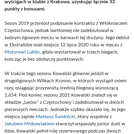
wyścigach w klubie z Krakowa, uzyskując łącznie 33
punkty z bonusami.
Sezon 2019 przyniósł podpisanie kontraktu z Włókniarzem
Częstochowa, jednak bartłomiej nie zadebiutował w
żadnym ligowym meczu w barwach tej drużyny. Jego debiut
w Ekstralidze miał miejsce 12 lipca 2020 roku w meczu z
Motorowi Lublin
, gdzie wystartował w trzech biegach,
kończąc je bez zdobyczy punktowych.
W trakcie tego sezonu Kowalski głównie jeździł w
drugoligowych Wilkach Krosno, w których wystąpił osiem
razy, osiągając przyzwoitą średnią biegową wynoszącą
1,654. Pod koniec sezonu 2021 Kowalski znalazł się w
składzie „Lwów” z Częstochowy i zadebiutował w dwóch
pierwszych meczach. Jednakże szybko okazało się, że jego
miejsce zajmie
Mateusz Świdnicki
, który wspólnie z
Jakubem Miśkowiakiem
stworzył wspaniały junior duet w
lidze. Kowalski pełnił rolę rezerwowego podczas dwóch