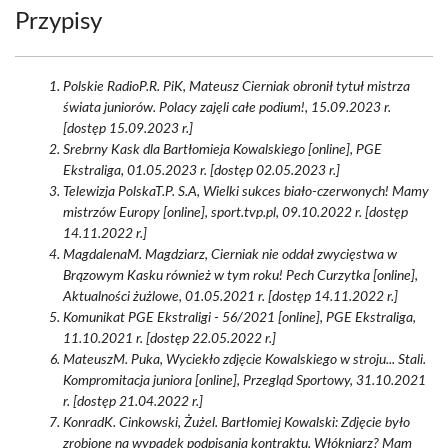
Przypisy
Polskie RadioP.R. PiK, Mateusz Cierniak obronił tytuł mistrza
świata juniorów. Polacy zajęli całe podium!, 15.09.2023 r.
[dostęp 15.09.2023 r.]
Srebrny Kask dla Bartłomieja Kowalskiego [online], PGE
Ekstraliga, 01.05.2023 r. [dostęp 02.05.2023 r.]
Telewizja PolskaT.P. S.A, Wielki sukces biało-czerwonych! Mamy
mistrzów Europy [online], sport.tvp.pl, 09.10.2022 r. [dostęp
14.11.2022 r.]
MagdalenaM. Magdziarz, Cierniak nie oddał zwycięstwa w
Brązowym Kasku również w tym roku! Pech Curzytka [online],
Aktualności żużlowe, 01.05.2021 r. [dostęp 14.11.2022 r.]
Komunikat PGE Ekstraligi - 56/2021 [online], PGE Ekstraliga,
11.10.2021 r. [dostęp 22.05.2022 r.]
MateuszM. Puka, Wyciekło zdjęcie Kowalskiego w stroju... Stali.
Kompromitacja juniora [online], Przegląd Sportowy, 31.10.2021
r. [dostęp 21.04.2022 r.]
KonradK. Cinkowski, Żużel. Bartłomiej Kowalski: Zdjęcie było
zrobione na wypadek podpisania kontraktu. Włókniarz? Mam