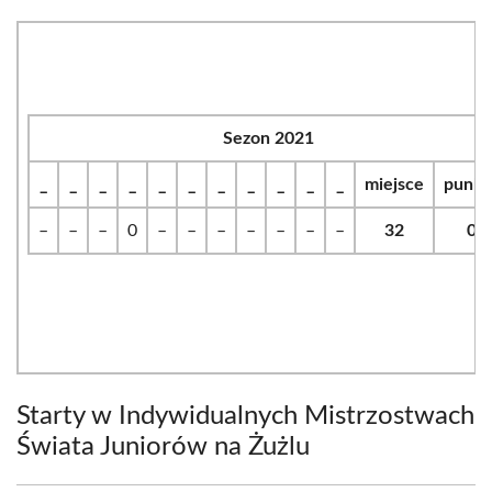
Sezon 2021
_
_
_
_
_
_
_
_
_
_
_
miejsce
punkt
–
–
–
0
–
–
–
–
–
–
–
32
0
Starty w Indywidualnych Mistrzostwach
Świata Juniorów na Żużlu