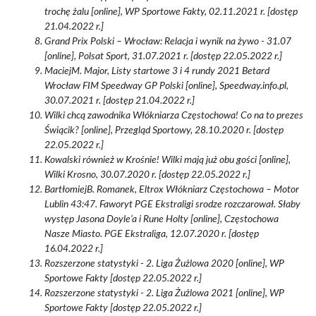
trochę żalu [online], WP Sportowe Fakty, 02.11.2021 r. [dostęp
21.04.2022 r.]
Grand Prix Polski – Wrocław: Relacja i wynik na żywo - 31.07
[online], Polsat Sport, 31.07.2021 r. [dostęp 22.05.2022 r.]
MaciejM. Major, Listy startowe 3 i 4 rundy 2021 Betard
Wrocław FIM Speedway GP Polski [online], Speedway.info.pl,
30.07.2021 r. [dostęp 21.04.2022 r.]
Wilki chcą zawodnika Włókniarza Częstochowa! Co na to prezes
Świącik? [online], Przegląd Sportowy, 28.10.2020 r. [dostęp
22.05.2022 r.]
Kowalski również w Krośnie! Wilki mają już obu gości [online],
Wilki Krosno, 30.07.2020 r. [dostęp 22.05.2022 r.]
BartłomiejB. Romanek, Eltrox Włókniarz Częstochowa – Motor
Lublin 43:47. Faworyt PGE Ekstraligi srodze rozczarował. Słaby
występ Jasona Doyle’a i Rune Holty [online], Częstochowa
Nasze Miasto. PGE Ekstraliga, 12.07.2020 r. [dostęp
16.04.2022 r.]
Rozszerzone statystyki - 2. Liga Żużlowa 2020 [online], WP
Sportowe Fakty [dostęp 22.05.2022 r.]
Rozszerzone statystyki - 2. Liga Żużlowa 2021 [online], WP
Sportowe Fakty [dostęp 22.05.2022 r.]