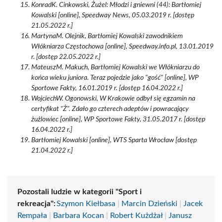
KonradK. Cinkowski, Żużel: Młodzi i gniewni (44): Bartłomiej
Kowalski [online], Speedway News, 05.03.2019 r. [dostęp
21.05.2022 r.]
MartynaM. Olejnik, Bartłomiej Kowalski zawodnikiem
Włókniarza Częstochowa [online], Speedway.info.pl, 13.01.2019
r. [dostęp 22.05.2022 r.]
MateuszM. Makuch, Bartłomiej Kowalski we Włókniarzu do
końca wieku juniora. Teraz pojedzie jako "gość" [online], WP
Sportowe Fakty, 16.01.2019 r. [dostęp 16.04.2022 r.]
WojciechW. Ogonowski, W Krakowie odbył się egzamin na
certyfikat "Ż". Zdało go czterech adeptów i powracający
żużlowiec [online], WP Sportowe Fakty, 31.05.2017 r. [dostęp
16.04.2022 r.]
Bartłomiej Kowalski [online], WTS Sparta Wrocław [dostęp
21.04.2022 r.]
Pozostali ludzie w kategorii "Sport i
rekreacja":
Szymon Kiełbasa
|
Marcin Dzieński
|
Jacek
Rempała
|
Barbara Kocan
|
Robert Kużdżał
|
Janusz