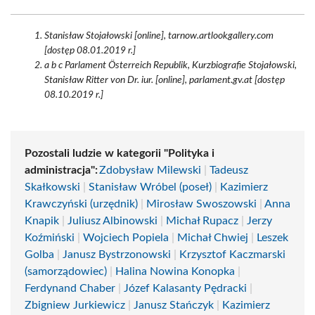
Stanisław Stojałowski [online], tarnow.artlookgallery.com
[dostęp 08.01.2019 r.]
a b c Parlament Österreich Republik, Kurzbiografie Stojałowski,
Stanisław Ritter von Dr. iur. [online], parlament.gv.at [dostęp
08.10.2019 r.]
Pozostali ludzie w kategorii "Polityka i
administracja":
Zdobysław Milewski
|
Tadeusz
Skałkowski
|
Stanisław Wróbel (poseł)
|
Kazimierz
Krawczyński (urzędnik)
|
Mirosław Swoszowski
|
Anna
Knapik
|
Juliusz Albinowski
|
Michał Rupacz
|
Jerzy
Koźmiński
|
Wojciech Popiela
|
Michał Chwiej
|
Leszek
Golba
|
Janusz Bystrzonowski
|
Krzysztof Kaczmarski
(samorządowiec)
|
Halina Nowina Konopka
|
Ferdynand Chaber
|
Józef Kalasanty Pędracki
|
Zbigniew Jurkiewicz
|
Janusz Stańczyk
|
Kazimierz