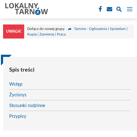
Przejdź
M
do
treści
Dołącz do nowej grupy
Tarnów - Ogłoszenia | Sprzedam |
UWAGA!
Kupię | Zamienię | Praca
Spis treści
Wstęp
Życiorys
Stosunki rodzinne
Przypisy