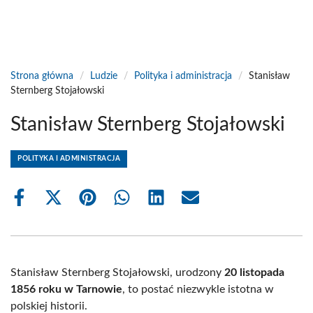
Strona główna
/
Ludzie
/
Polityka i administracja
/
Stanisław
Sternberg Stojałowski
Stanisław Sternberg Stojałowski
POLITYKA I ADMINISTRACJA
Share
Share
Share
Share
Share
Share
on
on
on
on
on
on
Facebook
X
Pinterest
WhatsApp
LinkedIn
Email
(Twitter)
Stanisław Sternberg Stojałowski, urodzony
20 listopada
1856 roku w Tarnowie
, to postać niezwykle istotna w
polskiej historii.