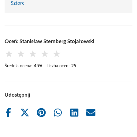
Sztorc
Oceń: Stanisław Sternberg Stojałowski
★
★
★
★
★
Średnia ocena:
4.96
Liczba ocen:
25
Udostępnij
Share
Share
Share
Share
Share
Share
on
on
on
on
on
on
Facebook
X
Pinterest
WhatsApp
LinkedIn
Email
(Twitter)