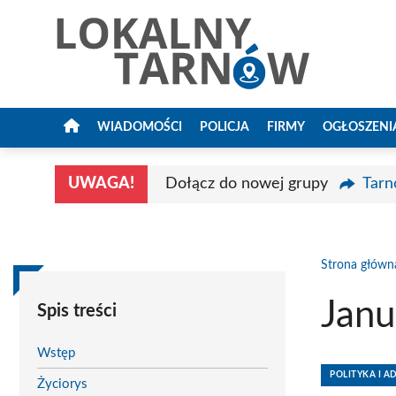
Przejdź
do
treści
WIADOMOŚCI
POLICJA
FIRMY
OGŁOSZENI
UWAGA!
Dołącz do nowej grupy
Tarn
Strona główn
Janu
Spis treści
Wstęp
POLITYKA I A
Życiorys