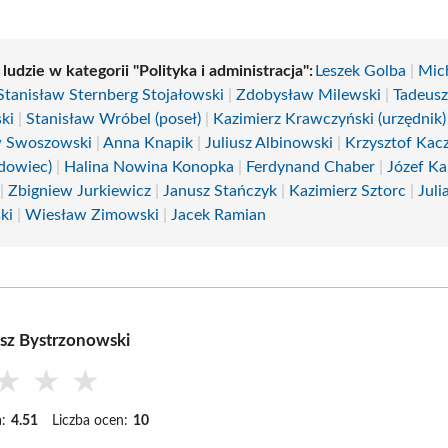
 ludzie w kategorii "Polityka i administracja":
Leszek Golba
|
Mic
Stanisław Sternberg Stojałowski
|
Zdobysław Milewski
|
Tadeus
ki
|
Stanisław Wróbel (poseł)
|
Kazimierz Krawczyński (urzędnik)
w Swoszowski
|
Anna Knapik
|
Juliusz Albinowski
|
Krzysztof Kac
dowiec)
|
Halina Nowina Konopka
|
Ferdynand Chaber
|
Józef Ka
|
Zbigniew Jurkiewicz
|
Janusz Stańczyk
|
Kazimierz Sztorc
|
Juli
ki
|
Wiesław Zimowski
|
Jacek Ramian
sz Bystrzonowski
★
★
★
:
4.51
Liczba ocen:
10