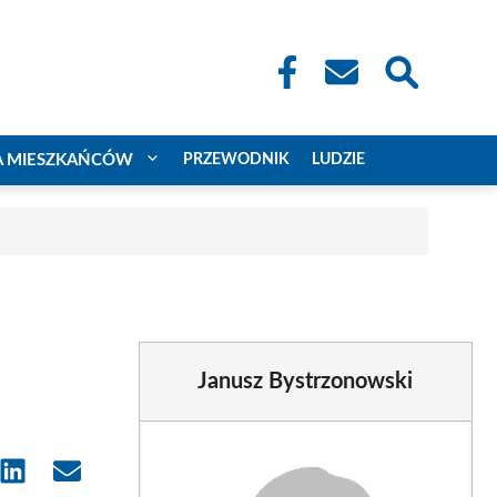
A MIESZKAŃCÓW
PRZEWODNIK
LUDZIE
Janusz Bystrzonowski
e
Share
Share
on
on