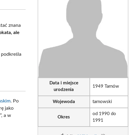
sApp
LinkedIn
Email
stać znana
okata, ale
 podkreśla
.
Data i miejsce
1949 Tarnów
urodzenia
ńskim
. Po
Wojewoda
tarnowski
rę jako
od 1990 do
, a w
Okres
1991