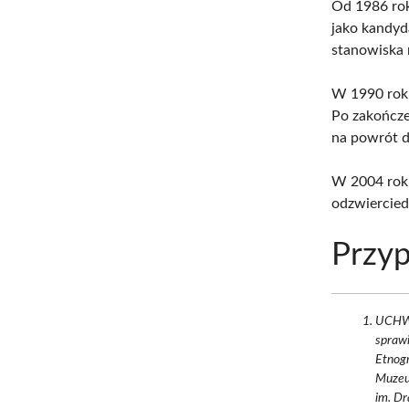
Od 1986 ro
jako kandyd
stanowiska 
W 1990 ro
Po zakończe
na powrót d
W 2004 rok
odzwiercied
Przyp
UCHW
spraw
Etnog
Muzeu
im. Dr