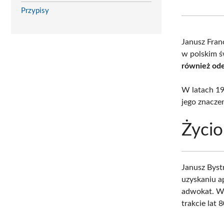
Przypisy
Janusz Fran
w polskim ś
również odeg
W latach 19
jego znacze
Życio
Janusz Bys
uzyskaniu ap
adwokat. W 
trakcie lat 