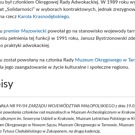
ku był członkiem Okręgowej Rady Adwokackiej. W 1989 roku w
at „Solidarności” w wyborach kontraktowych, jednak zrezygnow
na rzecz
Karola Krasnodębskiego
.
ku
premier Mazowiecki
powołał go na stanowisko wojewody tar
niu pełnienia tej funkcji w 1991 roku, Janusz Bystrzonowski zd
o praktyki adwokackiej.
u został powołany na członka Rady
Muzeum Okręgowego w Tar
la jego zaangażowanie w życie kulturalne i społeczne regionu.
isy
AŁA NR 99/04 ZARZĄDU WOJEWÓDZTWA MAŁOPOLSKIEGO z dnia 19.02.
ie powołania członków rad muzealnych w Muzeum Archeologicznym w Krako
raficznym im. Seweryna Udzieli w Krakowie, Muzeum Lotnictwa Polskiego w K
m Okręgowego w Nowym Sączu, Muzeum Okręgowego w Tarnowie, Muzeum 
a Tytusa Chałubińskiego w Zakopanem, na drugą kadencję.