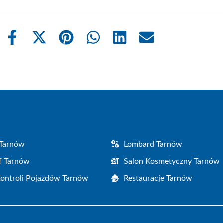
Share
Share
Share
Share
Share
Share
on
on
on
on
on
on
Facebook
X
Pinterest
WhatsApp
LinkedIn
Email
(Twitter)
 Tarnów
Lombard Tarnów
f Tarnów
Salon Kosmetyczny Tarnów
Kontroli Pojazdów Tarnów
Restauracje Tarnów