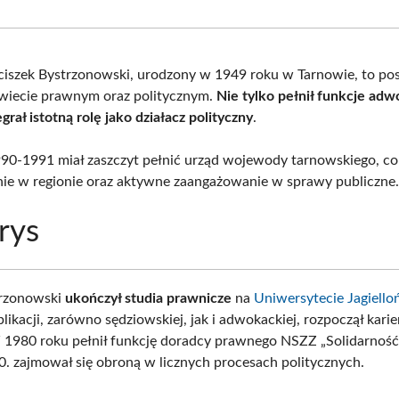
Facebook
X
Pinterest
What
(Twitter)
ciszek Bystrzonowski, urodzony w 1949 roku w Tarnowie, to po
wiecie prawnym oraz politycznym.
Nie tylko pełnił funkcje adw
rał istotną rolę jako działacz polityczny
.
90-1991 miał zaszczyt pełnić urząd wojewody tarnowskiego, co
nie w regionie oraz aktywne zaangażowanie w sprawy publiczne
rys
trzonowski
ukończył studia prawnicze
na
Uniwersytecie Jagiello
likacji, zarówno sędziowskiej, jak i adwokackiej, rozpoczął karie
1980 roku pełnił funkcję doradcy prawnego NSZZ „Solidarność”
80. zajmował się obroną w licznych procesach politycznych.