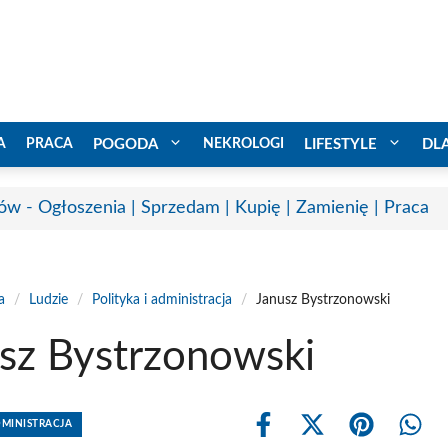
A
PRACA
POGODA
NEKROLOGI
LIFESTYLE
DL
ów - Ogłoszenia | Sprzedam | Kupię | Zamienię | Praca
a
/
Ludzie
/
Polityka i administracja
/
Janusz Bystrzonowski
sz Bystrzonowski
DMINISTRACJA
Share
Share
Share
Shar
on
on
on
on