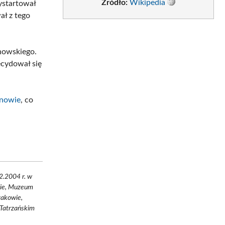
Źródło:
Wikipedia
ystartował
ał z tego
nowskiego.
ecydował się
nowie
, co
2004 r. w
wie, Muzeum
rakowie,
Tatrzańskim