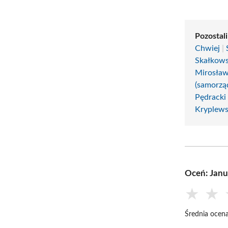
Pozostali
Chwiej
|
Skałkows
Mirosła
(samorzą
Pędracki
Kryplews
Oceń: Janu
★
★
Średnia ocena