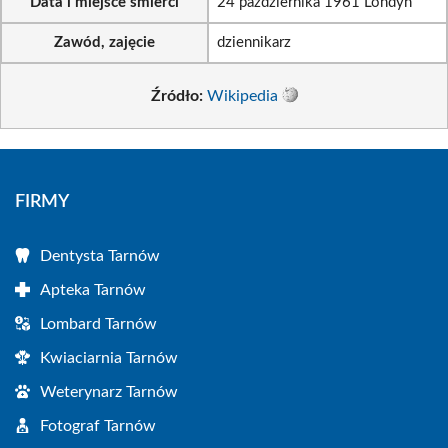
Data i miejsce śmierci
24 października 1961 Londyn
Zawód, zajęcie
dziennikarz
Źródło:
Wikipedia
FIRMY
Dentysta Tarnów
Apteka Tarnów
Lombard Tarnów
Kwiaciarnia Tarnów
Weterynarz Tarnów
Fotograf Tarnów