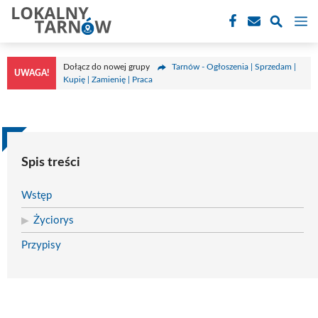
Przejdź
M
do
treści
Dołącz do nowej grupy
Tarnów - Ogłoszenia | Sprzedam |
UWAGA!
Kupię | Zamienię | Praca
Spis treści
Wstęp
Życiorys
Przypisy