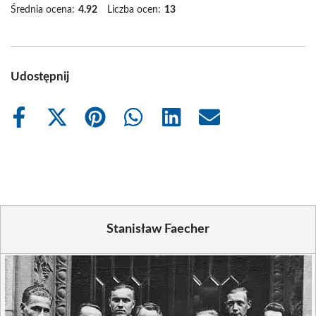
Średnia ocena:
4.92
Liczba ocen:
13
Udostępnij
Share
Share
Share
Share
Share
Share
on
on
on
on
on
on
Facebook
X
Pinterest
WhatsApp
LinkedIn
Email
(Twitter)
Stanisław Faecher