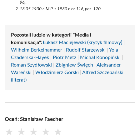
96).
13.05.1930 r. M.P. z 1930 r. nr 116, poz. 170
Pozostali ludzie w kategorii "Media i
komunikacja":
Łukasz Maciejewski (krytyk filmowy)
|
Wilhelm Berkelhammer
|
Rudolf Starzewski
|
Yola
Czaderska-Hayek
|
Piotr Metz
|
Michał Konopiński
|
Roman Szydłowski
|
Zbigniew Święch
|
Aleksander
Wareński
|
Włodzimierz Górski
|
Alfred Szczepański
(literat)
Oceń: Stanisław Faecher
★
★
★
★
★