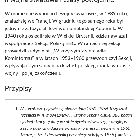
W momencie wybuchu II wojny światowej, w 1939 roku,
znalazł się we Francji. W grudniu tego samego roku był
jednym z założycieli loży wolnomularskiej Kopernik. W
1940 roku osiedlił się w Wielkiej Brytanii, gdzie nawiązał
współpracę z Sekcją Polską BBC. W ramach tej sekcji
prowadził audycję pt. „W krzywym zwierciadle
Kominformu”, a w latach 1953–1960 przewodniczył Sekcji,
wpływając tym samym na kształt polskiego radia w czasie
wojny i po jej zakończeniu.
Przypisy
W literaturze pojawia się błędna data 1960–1966. Krzysztof
Pszenicki w Tu mówi Londyn. Historia Sekcji Polskiej BBC podaje
z jednej strony tę datę w spisie dyrektorów sekcji, z drugiej w
treści książki znajdują się wzmianki o śmierci Faechera w 1961
(tamże, s. 55) i kierowaniu przez niego sekcją w 1955 (tamże, s.