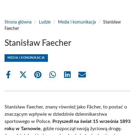
Strona główna
/
Ludzie
/
Media i komunikacja
/
Stanisław
Faecher
Stanisław Faecher
MEDIA I KOMUNIKACJA
Share
Share
Share
Share
Share
Share
on
on
on
on
on
on
Facebook
X
Pinterest
WhatsApp
LinkedIn
Email
(Twitter)
Stanisław Faecher, znany również jako Fächer, to postać o
znaczącym wpływie w dziedzinie dziennikarstwa
sportowego w Polsce.
Przyszedł na świat 15 września 1893
roku w Tarnowie
, gdzie rozpoczął swoją życiową drogę.