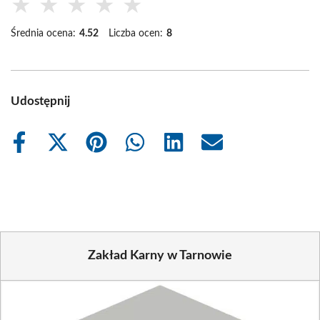
★
★
★
★
★
Średnia ocena:
4.52
Liczba ocen:
8
Udostępnij
Share
Share
Share
Share
Share
Share
on
on
on
on
on
on
Facebook
X
Pinterest
WhatsApp
LinkedIn
Email
(Twitter)
Zakład Karny w Tarnowie