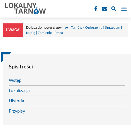
Przejdź
M
do
treści
Dołącz do nowej grupy
Tarnów - Ogłoszenia | Sprzedam |
UWAGA!
Kupię | Zamienię | Praca
Spis treści
Wstęp
Lokalizacja
Historia
Przypisy