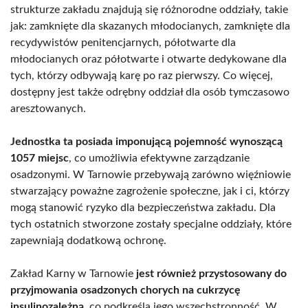
strukturze zakładu znajdują się różnorodne oddziały, takie
jak: zamknięte dla skazanych młodocianych, zamknięte dla
recydywistów penitencjarnych, półotwarte dla
młodocianych oraz półotwarte i otwarte dedykowane dla
tych, którzy odbywają karę po raz pierwszy. Co więcej,
dostępny jest także odrębny oddział dla osób tymczasowo
aresztowanych.
Jednostka ta posiada imponującą pojemność wynoszącą
1057 miejsc
, co umożliwia efektywne zarządzanie
osadzonymi. W Tarnowie przebywają zarówno więźniowie
stwarzający poważne zagrożenie społeczne, jak i ci, którzy
mogą stanowić ryzyko dla bezpieczeństwa zakładu. Dla
tych ostatnich stworzone zostały specjalne oddziały, które
zapewniają dodatkową ochronę.
Zakład Karny w Tarnowie
jest również przystosowany do
przyjmowania osadzonych chorych na cukrzycę
insulinozależną
, co podkreśla jego wszechstronność. W