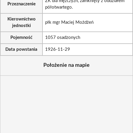
ZK dla mężczyzn, zamknięty z oddziałem
Przeznaczenie
półotwartego.
Kierownictwo
płk mgr Maciej Możdżeń
jednostki
Pojemność
1057 osadzonych
Data powstania
1926-11-29
Położenie na mapie