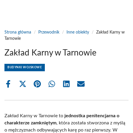
Strona główna
/
Przewodnik
/
Inne obiekty
/
Zakład Karny w
Tarnowie
Zakład Karny w Tarnowie
BUDYNKI WOJSKOWE
Share
Share
Share
Share
Share
Share
on
on
on
on
on
on
Facebook
X
Pinterest
WhatsApp
LinkedIn
Email
(Twitter)
Zakład Karny w Tarnowie to
jednostka penitencjarna o
charakterze zamkniętym
, która została stworzona z myślą
o mężczyznach odbywających karę po raz pierwszy. W