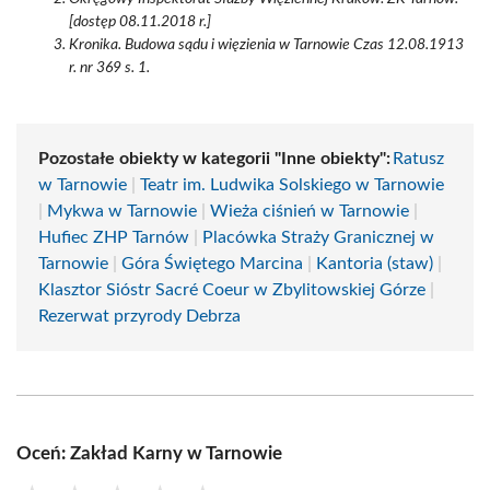
[dostęp 08.11.2018 r.]
Kronika. Budowa sądu i więzienia w Tarnowie Czas 12.08.1913
r. nr 369 s. 1.
Pozostałe obiekty w kategorii "Inne obiekty":
Ratusz
w Tarnowie
|
Teatr im. Ludwika Solskiego w Tarnowie
|
Mykwa w Tarnowie
|
Wieża ciśnień w Tarnowie
|
Hufiec ZHP Tarnów
|
Placówka Straży Granicznej w
Tarnowie
|
Góra Świętego Marcina
|
Kantoria (staw)
|
Klasztor Sióstr Sacré Coeur w Zbylitowskiej Górze
|
Rezerwat przyrody Debrza
Oceń: Zakład Karny w Tarnowie