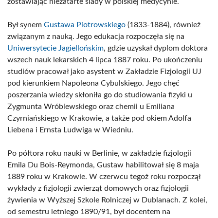
zostawiając niezatarte ślady w polskiej medycynie.
Był synem
Gustawa Piotrowskiego
(1833-1884), również
związanym z nauką. Jego edukacja rozpoczęła się na
Uniwersytecie Jagiellońskim
, gdzie uzyskał dyplom doktora
wszech nauk lekarskich 4 lipca 1887 roku. Po ukończeniu
studiów pracował jako asystent w Zakładzie Fizjologii UJ
pod kierunkiem Napoleona Cybulskiego. Jego chęć
poszerzania wiedzy skłoniła go do studiowania fizyki u
Zygmunta Wróblewskiego oraz chemii u Emiliana
Czyrniańskiego w Krakowie, a także pod okiem Adolfa
Liebena i Ernsta Ludwiga w Wiedniu.
Po półtora roku nauki w Berlinie, w zakładzie fizjologii
Emila Du Bois-Reymonda, Gustaw habilitował się 8 maja
1889 roku w Krakowie. W czerwcu tegoż roku rozpoczął
wykłady z fizjologii zwierząt domowych oraz fizjologii
żywienia w Wyższej Szkole Rolniczej w Dublanach. Z kolei,
od semestru letniego 1890/91, był docentem na