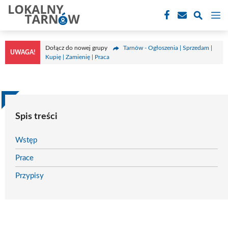
Przejdź
M
do
treści
Dołącz do nowej grupy
Tarnów - Ogłoszenia | Sprzedam |
UWAGA!
Kupię | Zamienię | Praca
Spis treści
Wstęp
Prace
Przypisy