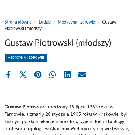
Strona główna
/
Ludzie
/
Medycyna i zdrowie
/
Gustaw
Piotrowski (młodszy)
Gustaw Piotrowski (młodszy)
MEDYCYNA I ZDROWIE
Share
Share
Share
Share
Share
Share
on
on
on
on
on
on
Facebook
X
Pinterest
WhatsApp
LinkedIn
Email
(Twitter)
Gustaw Piotrowski
, urodzony 19 lipca 1863 roku w
Tarnowie, a zmarły 28 stycznia 1905 roku w Krakowie, był
znanym polskim lekarzem oraz fizjologiem. Pełnił funkcję
profesora fizjologii w Akademii Weterynaryjnej we Lwowie,