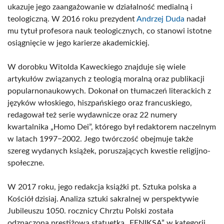
ukazuje jego zaangażowanie w działalność medialną i
teologiczną. W 2016 roku prezydent
Andrzej Duda
nadał
mu tytuł profesora nauk teologicznych, co stanowi istotne
osiągnięcie w jego karierze akademickiej.
W dorobku Witolda Kaweckiego znajduje się wiele
artykułów związanych z teologią moralną oraz publikacji
popularnonaukowych. Dokonał on tłumaczeń literackich z
języków włoskiego, hiszpańskiego oraz francuskiego,
redagował też serie wydawnicze oraz 22 numery
kwartalnika „Homo Dei”, którego był redaktorem naczelnym
w latach 1997−2002. Jego twórczość obejmuje także
szereg wydanych książek, poruszających kwestie religijno-
społeczne.
W 2017 roku, jego redakcja książki pt. Sztuka polska a
Kościół dzisiaj. Analiza sztuki sakralnej w perspektywie
Jubileuszu 1050. rocznicy Chrztu Polski została
odznaczona prestiżową statuetką „FENIKSA” w kategorii