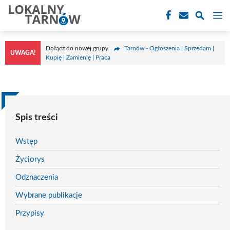
Przejdź
M
do
treści
Dołącz do nowej grupy
Tarnów - Ogłoszenia | Sprzedam |
UWAGA!
Kupię | Zamienię | Praca
Spis treści
Wstęp
Życiorys
Odznaczenia
Wybrane publikacje
Przypisy