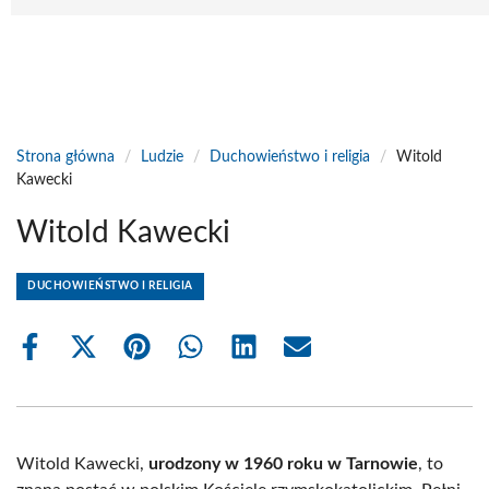
Strona główna
/
Ludzie
/
Duchowieństwo i religia
/
Witold
Kawecki
Witold Kawecki
DUCHOWIEŃSTWO I RELIGIA
Share
Share
Share
Share
Share
Share
on
on
on
on
on
on
Facebook
X
Pinterest
WhatsApp
LinkedIn
Email
(Twitter)
Witold Kawecki,
urodzony w 1960 roku w Tarnowie
, to