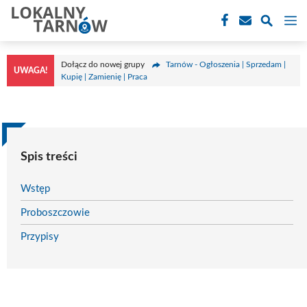
Przejdź
M
do
treści
Dołącz do nowej grupy
Tarnów - Ogłoszenia | Sprzedam |
UWAGA!
Kupię | Zamienię | Praca
Spis treści
Wstęp
Proboszczowie
Przypisy