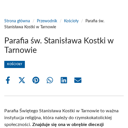
Strona główna
/
Przewodnik
/
Kościoły
/
Parafia św.
Stanisława Kostki w Tarnowie
Parafia św. Stanisława Kostki w
Tarnowie
KOŚCIOŁY
Share
Share
Share
Share
Share
Share
on
on
on
on
on
on
Facebook
X
Pinterest
WhatsApp
LinkedIn
Email
(Twitter)
Parafia Świętego Stanisława Kostki w Tarnowie to ważna
instytucja religijna, która należy do rzymskokatolickiej
społeczności.
Znajduje się ona w obrębie diecezji