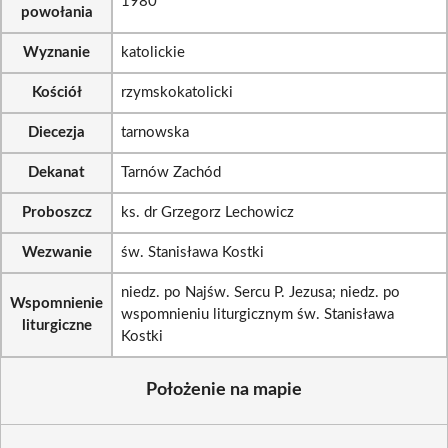
1980
powołania
Wyznanie
katolickie
Kościół
rzymskokatolicki
Diecezja
tarnowska
Dekanat
Tarnów Zachód
Proboszcz
ks. dr Grzegorz Lechowicz
Wezwanie
św. Stanisława Kostki
niedz. po Najśw. Sercu P. Jezusa; niedz. po
Wspomnienie
wspomnieniu liturgicznym św. Stanisława
liturgiczne
Kostki
Położenie na mapie