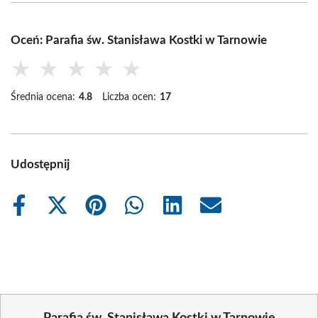
Oceń: Parafia św. Stanisława Kostki w Tarnowie
★
★
★
★
★
Średnia ocena:
4.8
Liczba ocen:
17
Udostępnij
Share
Share
Share
Share
Share
Share
on
on
on
on
on
on
Facebook
X
Pinterest
WhatsApp
LinkedIn
Email
(Twitter)