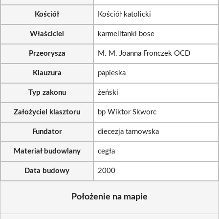
Kościół
Kościół katolicki
Właściciel
karmelitanki bose
Przeorysza
M. M. Joanna Fronczek OCD
Klauzura
papieska
Typ zakonu
żeński
Założyciel klasztoru
bp Wiktor Skworc
Fundator
diecezja tarnowska
Materiał budowlany
cegła
Data budowy
2000
Położenie na mapie