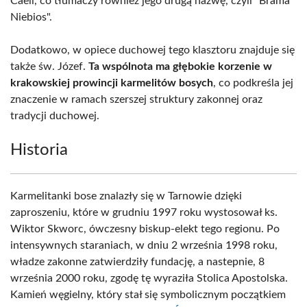
Caeli, co tłumaczy również jego drugą nazwę, czyli "Brama
Niebios".
Dodatkowo, w opiece duchowej tego klasztoru znajduje się
także św. Józef.
Ta wspólnota ma głębokie korzenie w
krakowskiej prowincji karmelitów bosych
, co podkreśla jej
znaczenie w ramach szerszej struktury zakonnej oraz
tradycji duchowej.
Historia
Karmelitanki bose znalazły się w Tarnowie dzięki
zaproszeniu, które w grudniu 1997 roku wystosował ks.
Wiktor Skworc, ówczesny biskup-elekt tego regionu. Po
intensywnych staraniach, w dniu 2 września 1998 roku,
władze zakonne zatwierdziły fundację, a nastepnie, 8
września 2000 roku, zgodę tę wyraziła Stolica Apostolska.
Kamień węgielny, który stał się symbolicznym początkiem