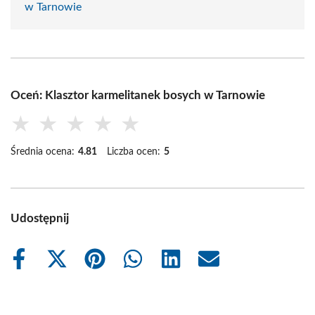
w Tarnowie
Oceń: Klasztor karmelitanek bosych w Tarnowie
★
★
★
★
★
Średnia ocena:
4.81
Liczba ocen:
5
Udostępnij
Share
Share
Share
Share
Share
Share
on
on
on
on
on
on
Facebook
X
Pinterest
WhatsApp
LinkedIn
Email
(Twitter)