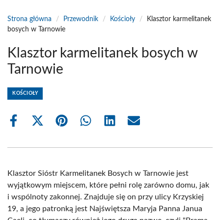
Strona główna
/
Przewodnik
/
Kościoły
/
Klasztor karmelitanek
bosych w Tarnowie
Klasztor karmelitanek bosych w
Tarnowie
KOŚCIOŁY
Share
Share
Share
Share
Share
Share
on
on
on
on
on
on
Facebook
X
Pinterest
WhatsApp
LinkedIn
Email
(Twitter)
Klasztor Sióstr Karmelitanek Bosych w Tarnowie jest
wyjątkowym miejscem, które pełni rolę zarówno domu, jak
i wspólnoty zakonnej. Znajduje się on przy ulicy Krzyskiej
19, a jego patronką jest Najświętsza Maryja Panna Janua