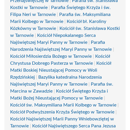
Przenajświętszej w Tarnowie
|
Parafia św. Stanisława
Kostki w Tarnowie
|
Parafia Świętego Krzyża i św.
Filipa Neri w Tarnowie
|
Parafia św. Maksymiliana
Marii Kolbego w Tarnowie
|
Kościół bł. Karoliny
Kózkówny w Tarnowie
|
Kościół św. Stanisława Kostki
w Tarnowie
|
Kościół Niepokalanego Serca
Najświętszej Maryi Panny w Tarnowie
|
Parafia
Narodzenia Najświętszej Maryi Panny w Tarnowie
|
Kościół Miłosierdzia Bożego w Tarnowie
|
Kościół
Chrystusa Dobrego Pasterza w Tarnowie
|
Kościół
Matki Boskiej Nieustającej Pomocy w Woli
Rzędzińskiej
|
Bazylika katedralna Narodzenia
Najświętszej Maryi Panny w Tarnowie
|
Parafia św.
Marcina w Zawadzie
|
Kościół Świętego Krzyża i
Matki Bożej Nieustającej Pomocy w Tarnowie
|
Kościół św. Maksymiliana Marii Kolbego w Tarnowie
|
Kościół Podwyższenia Krzyża Świętego w Tarnowie
|
Kościół Najświętszej Marii Panny Wniebowziętej w
Tarnowie
|
Kościół Najświętszego Serca Pana Jezusa