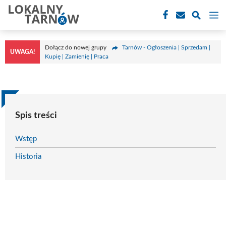
Przejdź
M
do
treści
Dołącz do nowej grupy
Tarnów - Ogłoszenia | Sprzedam |
UWAGA!
Kupię | Zamienię | Praca
Spis treści
Wstęp
Historia