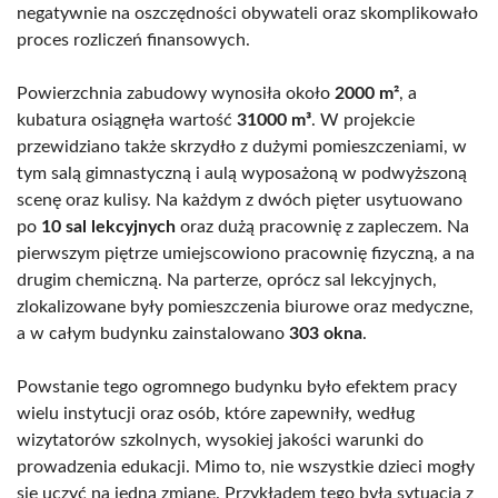
negatywnie na oszczędności obywateli oraz skomplikowało
proces rozliczeń finansowych.
Powierzchnia zabudowy wynosiła około
2000 m²
, a
kubatura osiągnęła wartość
31000 m³
. W projekcie
przewidziano także skrzydło z dużymi pomieszczeniami, w
tym salą gimnastyczną i aulą wyposażoną w podwyższoną
scenę oraz kulisy. Na każdym z dwóch pięter usytuowano
po
10 sal lekcyjnych
oraz dużą pracownię z zapleczem. Na
pierwszym piętrze umiejscowiono pracownię fizyczną, a na
drugim chemiczną. Na parterze, oprócz sal lekcyjnych,
zlokalizowane były pomieszczenia biurowe oraz medyczne,
a w całym budynku zainstalowano
303 okna
.
Powstanie tego ogromnego budynku było efektem pracy
wielu instytucji oraz osób, które zapewniły, według
wizytatorów szkolnych, wysokiej jakości warunki do
prowadzenia edukacji. Mimo to, nie wszystkie dzieci mogły
się uczyć na jedną zmianę. Przykładem tego była sytuacja z