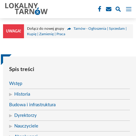
Przejdź
M
do
treści
Dołącz do nowej grupy
Tarnów - Ogłoszenia | Sprzedam |
UWAGA!
Kupię | Zamienię | Praca
Spis treści
Wstęp
Historia
Budowa i infrastruktura
Dyrektorzy
Nauczyciele