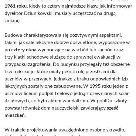
1961 roku
, kiedy to cztery najmłodsze klasy, jak informował
dyrektor Dziunikowski, musiały uczęszczać na drugą
zmianę.
Budowa charakteryzowała się pozytywnymi aspektami,
takimi jak sale lekcyjne dobrze doświetlone, wyposażone w
po
cztery okna
wychodzące na wschód lub zachód oraz
trzy klatki schodowe służące do sprawnej ewakuacji w
przypadku zagrożenia. Do budynku przylegały też obszerne
tzw. rekreacje, które miały pełnić rolę przestrzeni dla
uczniów w przerwach, jednakże z braku odpowiednich izb
lekcyjnych zostały one zabudowane. W
1995 roku
jeden z
uczniów liceum podpalił celowo jedną z drewnianych ścian
działowych, co było aktem wandalizmu. W pobliżu szkoły
powstał również dom nauczycielski zawierający
sześć
mieszkań
.
W trakcie projektowania uwzględniono osobne skrzydło,