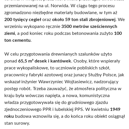
przemianowanej na ul. Norwida. W ciągu tego procesu
zgromadzono niezbędne materiały budowlane, w tym aż
200 tysięcy cegieł
oraz
około 59 ton stali zbrojeniowej
. We
wrześniu wykopano ręcznie
3500 metrów sześciennych
ziemi
, a pod koniec roku podczas betonowania zużyto
100
ton cementu
.
W celu przygotowania drewnianych szalunków użyto
ponad
65,5 m³ desek i kantówek
. Osoby, które wspierały
prace wykopaliskowe, to uczniowie pobliskich szkół,
pracownicy fabryki azotowej oraz junacy Służby Polsce, jak
wskazał inżynier Wawrzyniec Wojtasiewicz, nadzorujący
postęp robót. Trzeba zauważyć, że atmosfera polityczna w
kraju była wówczas napięta, a nowa, komunistyczna
władza przygotowywała się do grudniowego zjazdu
zjednoczeniowego PPR i lubelskiej PPS. W kwietniu
1949
roku
budowa wznowiła się, a do końca roku obiekt osiągnął
stan surowy.