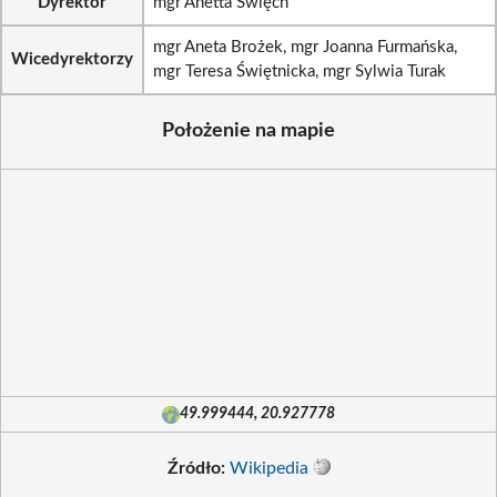
Dyrektor
mgr Anetta Święch
mgr Aneta Brożek, mgr Joanna Furmańska,
Wicedyrektorzy
mgr Teresa Świętnicka, mgr Sylwia Turak
Położenie na mapie
49.999444, 20.927778
Źródło:
Wikipedia