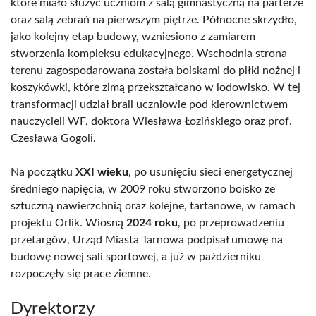
które miało służyć uczniom z salą gimnastyczną na parterze
oraz salą zebrań na pierwszym piętrze. Północne skrzydło,
jako kolejny etap budowy, wzniesiono z zamiarem
stworzenia kompleksu edukacyjnego. Wschodnia strona
terenu zagospodarowana została boiskami do piłki nożnej i
koszykówki, które zimą przekształcano w lodowisko. W tej
transformacji udział brali uczniowie pod kierownictwem
nauczycieli WF, doktora Wiesława Łozińskiego oraz prof.
Czesława Gogoli.
Na początku
XXI wieku
, po usunięciu sieci energetycznej
średniego napięcia, w 2009 roku stworzono boisko ze
sztuczną nawierzchnią oraz kolejne, tartanowe, w ramach
projektu Orlik. Wiosną
2024 roku
, po przeprowadzeniu
przetargów, Urząd Miasta Tarnowa podpisał umowę na
budowę nowej sali sportowej, a już w październiku
rozpoczęły się prace ziemne.
Dyrektorzy