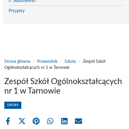
Absolwenci
Przypisy
Strona główna
/
Przewodnik
/
Szkoły
/
Zespół Szkół
Ogólnokształcących nr 1 w Tarnowie
Zespół Szkół Ogólnokształcących
nr 1 w Tarnowie
SZKOŁY
Share
Share
Share
Share
Share
Share
on
on
on
on
on
on