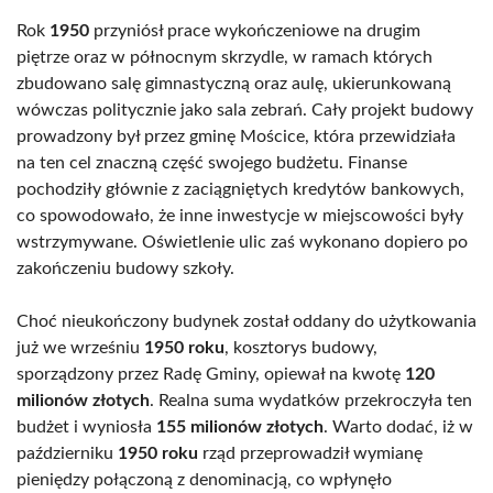
Rok
1950
przyniósł prace wykończeniowe na drugim
piętrze oraz w północnym skrzydle, w ramach których
zbudowano salę gimnastyczną oraz aulę, ukierunkowaną
wówczas politycznie jako sala zebrań. Cały projekt budowy
prowadzony był przez gminę Mościce, która przewidziała
na ten cel znaczną część swojego budżetu. Finanse
pochodziły głównie z zaciągniętych kredytów bankowych,
co spowodowało, że inne inwestycje w miejscowości były
wstrzymywane. Oświetlenie ulic zaś wykonano dopiero po
zakończeniu budowy szkoły.
Choć nieukończony budynek został oddany do użytkowania
już we wrześniu
1950 roku
, kosztorys budowy,
sporządzony przez Radę Gminy, opiewał na kwotę
120
milionów złotych
. Realna suma wydatków przekroczyła ten
budżet i wyniosła
155 milionów złotych
. Warto dodać, iż w
październiku
1950 roku
rząd przeprowadził wymianę
pieniędzy połączoną z denominacją, co wpłynęło