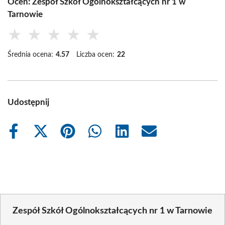
Oceń: Zespół Szkół Ogólnokształcących nr 1 w
Tarnowie
★
★
★
★
★
Średnia ocena:
4.57
Liczba ocen:
22
Udostępnij
Share
Share
Share
Share
Share
Share
on
on
on
on
on
on
Facebook
X
Pinterest
WhatsApp
LinkedIn
Email
(Twitter)
Zespół Szkół Ogólnokształcących nr 1 w Tarnowie