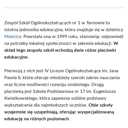
Facebook
X
Pinterest
WhatsApp
LinkedIn
Email
(Twitter)
Zespół Szkół Ogólnokształcących nr 1 w Tarnowie to
istotna jednostka edukacyjna, która znajduje się w dzielnicy
Mościce
. Powstała ona w 1999 roku, stanowiąc odpowiedź
na potrzeby lokalnej społeczności w zakresie edukacji.
W
skład tego zespołu szkół wchodzą dwie różne placówki
edukacyjne
.
Pierwszą z nich jest IV Liceum Ogólnokształcące im. Jana
Pawła II, które oferuje młodzieży szeroki zakres nauczania
oraz liczne możliwości rozwoju osobistego. Drugą
placówką jest Szkoła Podstawowa nr 17 im. Eugeniusza
Kwiatkowskiego, która zapewnia solidne podstawy
wykształcenia dla najmłodszych uczniów.
Obie szkoły
wzajemnie się uzupełniają, oferując wyspecjalizowaną
edukację na różnych poziomach
.