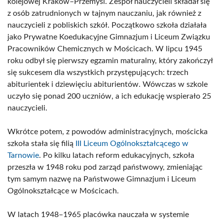
kolejowej Kraków–Przemyśl. Zespół nauczycieli składał się
z osób zatrudnionych w tajnym nauczaniu, jak również z
nauczycieli z pobliskich szkół. Początkowo szkoła działała
jako Prywatne Koedukacyjne Gimnazjum i Liceum Związku
Pracowników Chemicznych w Mościcach. W lipcu 1945
roku odbył się pierwszy egzamin maturalny, który zakończył
się sukcesem dla wszystkich przystępujących: trzech
abiturientek i dziewięciu abiturientów. Wówczas w szkole
uczyło się ponad 200 uczniów, a ich edukację wspierało 25
nauczycieli.
Wkrótce potem, z powodów administracyjnych, mościcka
szkoła stała się filią
III Liceum Ogólnokształcącego w
Tarnowie
. Po kilku latach reform edukacyjnych, szkoła
przeszła w 1948 roku pod zarząd państwowy, zmieniając
tym samym nazwę na Państwowe Gimnazjum i Liceum
Ogólnokształcące w Mościcach.
W latach 1948–1965 placówka nauczała w systemie