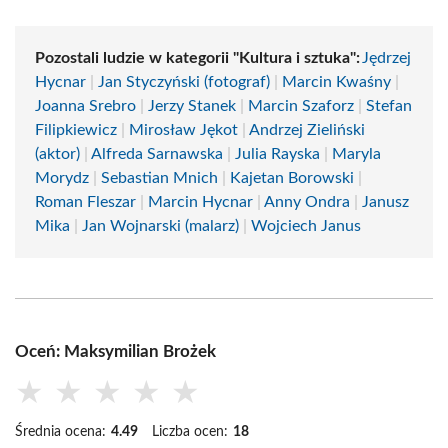
Pozostali ludzie w kategorii "Kultura i sztuka":
Jędrzej
Hycnar
|
Jan Styczyński (fotograf)
|
Marcin Kwaśny
|
Joanna Srebro
|
Jerzy Stanek
|
Marcin Szaforz
|
Stefan
Filipkiewicz
|
Mirosław Jękot
|
Andrzej Zieliński
(aktor)
|
Alfreda Sarnawska
|
Julia Rayska
|
Maryla
Morydz
|
Sebastian Mnich
|
Kajetan Borowski
|
Roman Fleszar
|
Marcin Hycnar
|
Anny Ondra
|
Janusz
Mika
|
Jan Wojnarski (malarz)
|
Wojciech Janus
Oceń: Maksymilian Brożek
★
★
★
★
★
Średnia ocena:
4.49
Liczba ocen:
18