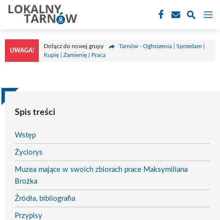
Przejdź
M
do
treści
Dołącz do nowej grupy
Tarnów - Ogłoszenia | Sprzedam |
UWAGA!
Kupię | Zamienię | Praca
Spis treści
Wstęp
Życiorys
Muzea mające w swoich zbiorach prace Maksymiliana
Brożka
Źródła, bibliografia
Przypisy