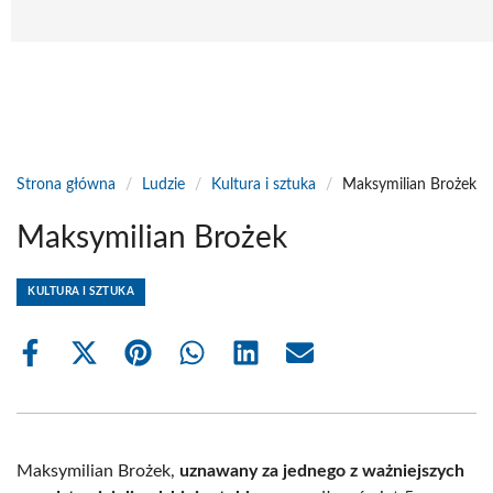
Strona główna
/
Ludzie
/
Kultura i sztuka
/
Maksymilian Brożek
Maksymilian Brożek
KULTURA I SZTUKA
Share
Share
Share
Share
Share
Share
on
on
on
on
on
on
Facebook
X
Pinterest
WhatsApp
LinkedIn
Email
(Twitter)
Maksymilian Brożek,
uznawany za jednego z ważniejszych