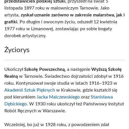
przedstawicieli polskiej sztuki
, przyszedł na świat 5
listopada 1897 roku w malowniczym Tarnowie. Jako
artysta,
zyskał uznanie zarówno w zakresie malarstwa, jak i
grafiki
. Po długim i owocnym życiu, odszedł 12 kwietnia
1977 roku w Limanowej, zostawiając po sobie bogaty
dorobek artystyczny.
Życiorys
Ukończył
Szkołę Powszechną
, a następnie
Wyższą Szkołę
Realną
w Tarnowie. Świadectwo dojrzałości zdobył w 1916
roku. Kontynuował swoje studia w latach 1916–1923 w
Akademii Sztuk Pięknych
w Krakowie, gdzie kształcił się
pod kierunkiem
Jacka Malczewskiego
oraz
Stanisława
Dębickiego
. W 1930 roku ukończył też Państwowy Instytut
Robót Ręcznych w Warszawie.
Wcześniej, bo już w 1928 roku, z powodzeniem zdał