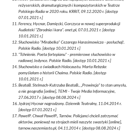
reżyserskich, dramaturgicznych i kompozytorskich w Teatrze
Polskiego Radia w 2020 roku. KRRiT, 09.12.2020 r. [dostęp
07.01.2021 r.]
Ferency, Hycnar, Damięcki, Gorczyca w nowej superprodukcji
Audioteki "Zbrodnia i kara". onet.pl, 07.01.2021 r. [dostęp
10.01.2021 r.]
Słuchowisko "Mirabelka" Cezarego Harasimowicza - posłuchaj!.
Polskie Radio. [dostęp 10.01.2021 r.]
"Tchnienie. Poeta fortepianu" - premierowe słuchowisko w
radiowej Jedynce. Polskie Radio. [dostęp 10.01.2021 r.]
Słuchowisko o świadkach Holocaustu. Marta Rebzda:
pomyślałam o historii Chaima. Polskie Radio. [dostęp
10.01.2021 r.]
BeataB. Stelmach-Kutrzuba BeataB., „Prowincja” to stan umysłu,
a nie geografia [online], TEMI - Twoje Media Informacyjne,
27.06.2017 r. [dostęp 08.08.2024 r.]
Jędrzej Hycnar nagrodzony. Dziennik Teatralny, 11.04.2014 r.
[dostęp 07.01.2021 r.]
PawełP. Chwał PawełP., Tarnów. Policjanci chcieli zatrzymać
aktorów, ponieważ na strojach mieli naszyte swastyki [online],
tarnow.naszemiasto.pl, 04.11.2014 r. [dostęp 08.08.2024 r.]