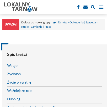
Przejdź
M
do
treści
Dołącz do nowej grupy
Tarnów - Ogłoszenia | Sprzedam |
UWAGA!
Kupię | Zamienię | Praca
Spis treści
Wstęp
Życiorys
Życie prywatne
Ważniejsze role
Dubbing