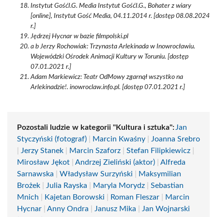
Instytut GośćI.G. Media Instytut GośćI.G., Bohater z wiary
[online], Instytut Gość Media, 04.11.2014 r. [dostęp 08.08.2024
r.]
Jędrzej Hycnar w bazie filmpolski.pl
a b Jerzy Rochowiak: Trzynasta Arlekinada w Inowrocławiu.
Wojewódzki Ośrodek Animacji Kultury w Toruniu. [dostęp
07.01.2021 r.]
Adam Markiewicz: Teatr OdMowy zgarnął wszystko na
Arlekinadzie!. inowroclaw.info.pl. [dostęp 07.01.2021 r.]
Pozostali ludzie w kategorii "Kultura i sztuka":
Jan
Styczyński (fotograf)
|
Marcin Kwaśny
|
Joanna Srebro
|
Jerzy Stanek
|
Marcin Szaforz
|
Stefan Filipkiewicz
|
Mirosław Jękot
|
Andrzej Zieliński (aktor)
|
Alfreda
Sarnawska
|
Władysław Surzyński
|
Maksymilian
Brożek
|
Julia Rayska
|
Maryla Morydz
|
Sebastian
Mnich
|
Kajetan Borowski
|
Roman Fleszar
|
Marcin
Hycnar
|
Anny Ondra
|
Janusz Mika
|
Jan Wojnarski