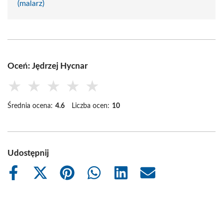
(malarz)
Oceń: Jędrzej Hycnar
★
★
★
★
★
Średnia ocena:
4.6
Liczba ocen:
10
Udostępnij
Share
Share
Share
Share
Share
Share
on
on
on
on
on
on
Facebook
X
Pinterest
WhatsApp
LinkedIn
Email
(Twitter)