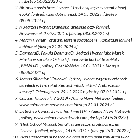
r. [dostęp 06.02.2023 r.]
Aktorska pasja braci Hycnar. "Trochę są mężczyznami z innej
epoki" [online], dziendobry.tvn.pl, 14.05.2022 r. [dostęp
08.08.2024 r.]
n, Jędrzej Hycnar: Diabelsko-anielskie oczy [online],
Anywhere.pl, 27.07.2021 r. [dostęp 08.08.2024 r.]
Marcin Hycnar - czasami jestem socjofobem - Kobieta.pl [online],
kobieta.pl [dostęp 24.04.2024 r.]
DagmaraD. Pakuła DagmaraD., Jędrzej Hycnar jako Marek
Hłasko w serialu o Osieckiej: naprawdę kochał te kobiety
[WYWIAD] [online], Onet Kobieta, 16.01.2021 r. [dostęp
08.08.2024 r.]
Joanna Sikorska: "Osiecka". Jędrzej Hycnar zagrał w czterech
serialach w tym roku! Kim jest młody aktor? Zrobi wielką
karierę?. Telemagazyn, 29.12.2020 r. [dostęp 07.01.2021 r.]
Captain Tsubasa (TV 2018) - Anime News Network [online],
www.animenewsnetwork.com [dostęp 22.01.2024 r.]
Detective Conan: Zero's Tea Time (TV) - Anime News Network
[online], www.animenewsnetwork.com [dostęp 16.06.2023 r.]
"High School Musical: Serial": drugi sezon produkcji już na
Disney+ [online], wSyncu, 14.05.2021 r. [dostęp 26.02.2022 r.]
KRRiT fundatorem nagród dla najlepszych debiutów aktorskich,