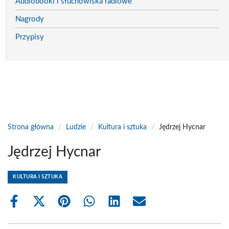
Audiobooki i słuchowiska radiowe
Nagrody
Przypisy
Strona główna
/
Ludzie
/
Kultura i sztuka
/
Jędrzej Hycnar
Jędrzej Hycnar
KULTURA I SZTUKA
Share
Share
Share
Share
Share
Share
on
on
on
on
on
on
Facebook
X
Pinterest
WhatsApp
LinkedIn
Email