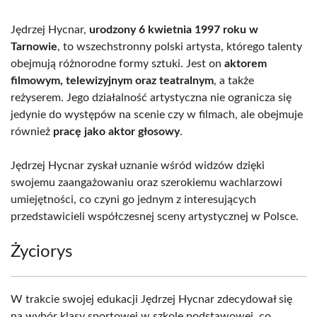
(Twitter)
Jędrzej Hycnar,
urodzony 6 kwietnia 1997 roku w
Tarnowie
, to wszechstronny polski artysta, którego talenty
obejmują różnorodne formy sztuki. Jest on
aktorem
filmowym, telewizyjnym oraz teatralnym
, a także
reżyserem. Jego działalność artystyczna nie ogranicza się
jedynie do występów na scenie czy w filmach, ale obejmuje
również
pracę jako aktor głosowy
.
Jędrzej Hycnar zyskał uznanie wśród widzów dzięki
swojemu zaangażowaniu oraz szerokiemu wachlarzowi
umiejętności, co czyni go jednym z interesujących
przedstawicieli współczesnej sceny artystycznej w Polsce.
Życiorys
W trakcie swojej edukacji Jędrzej Hycnar zdecydował się
na wybór klasy sportowej w szkole podstawowej, co