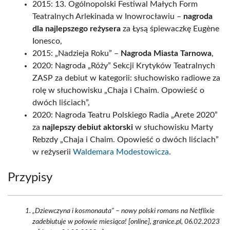
2015: 13. Ogólnopolski Festiwal Małych Form
Teatralnych Arlekinada w Inowrocławiu –
nagroda
dla najlepszego reżysera
za Łysą śpiewaczkę Eugène
Ionesco,
2015: „Nadzieja Roku” –
Nagroda Miasta Tarnowa
,
2020: Nagroda „Róży” Sekcji Krytyków Teatralnych
ZASP za debiut w kategorii: słuchowisko radiowe za
rolę w słuchowisku „Chaja i Chaim. Opowieść o
dwóch liściach”,
2020: Nagroda Teatru Polskiego Radia „Arete 2020”
za
najlepszy debiut aktorski
w słuchowisku Marty
Rebzdy „Chaja i Chaim. Opowieść o dwóch liściach”
w reżyserii
Waldemara Modestowicza
.
Przypisy
„Dziewczyna i kosmonauta” – nowy polski romans na Netflixie
zadebiutuje w połowie miesiąca! [online], granice.pl, 06.02.2023