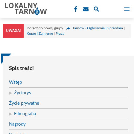
Przejdź
M
do
treści
Dołącz do nowej grupy
Tarnów - Ogłoszenia | Sprzedam |
UWAGA!
Kupię | Zamienię | Praca
Spis treści
Wstęp
Życiorys
Życie prywatne
Filmografia
Nagrody