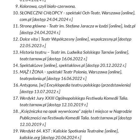
01.04.2024 r.]
Kolorowa, czyli biało-czerwona.
SŁONECZNI CHŁOPCY - spektakl Och-Teatr, Warszawa [online],
com.pl [dostęp 24.04.2024 r.]
Strona główna - Teatr im. Stefana Jaracza w Łodzi [online], lodz.pl
[dostęp 24.04.2024 r.]
Dolce vita | Teatr Współczesny [online], wspolczesny.pl [dostęp
22.05.2023 r.]
Historia teatru – Teatr im. Ludwika Solskiego Tarnów [online],
teatr.tarnow.pl [dostęp 16.06.2022 r.]
SpektakLove [online], spektaklove.pl [dostęp 20.12.2022 r.]
MĄŻ I ŻONA - spektakl Teatr Polonia, Warszawa [online],
teatrpolonia.pl [dostęp 16.06.2022 r.]
Antygona, [w:] Encyklopedia teatru polskiego (przedstawienia)
[dostęp 13.07.2022 r.]
Werdykt Jury XXIII Ogólnopolskiego Festiwalu Komedii Talia.
teatr.tarnow.pl [dostęp 12.10.2019 r.]
„Księżniczka na opak wywrócona” zajęła I miejsce w Nagrodzie
Publiczności na Festiwalu Komedii Talia. teatr.tarnow.pl [dostęp
12.10.2019 r.]
Werdykt 64. KST : Kaliskie Spotkania Teatralne [online],
kaliskie.org [dostęp 20.06.2024 r.]