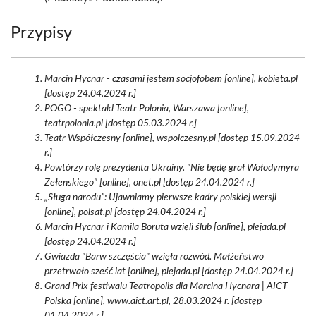
Przypisy
Marcin Hycnar - czasami jestem socjofobem [online], kobieta.pl
[dostęp 24.04.2024 r.]
POGO - spektakl Teatr Polonia, Warszawa [online],
teatrpolonia.pl [dostęp 05.03.2024 r.]
Teatr Współczesny [online], wspolczesny.pl [dostęp 15.09.2024
r.]
Powtórzy rolę prezydenta Ukrainy. "Nie będę grał Wołodymyra
Zełenskiego" [online], onet.pl [dostęp 24.04.2024 r.]
„Sługa narodu”: Ujawniamy pierwsze kadry polskiej wersji
[online], polsat.pl [dostęp 24.04.2024 r.]
Marcin Hycnar i Kamila Boruta wzięli ślub [online], plejada.pl
[dostęp 24.04.2024 r.]
Gwiazda "Barw szczęścia" wzięła rozwód. Małżeństwo
przetrwało sześć lat [online], plejada.pl [dostęp 24.04.2024 r.]
Grand Prix festiwalu Teatropolis dla Marcina Hycnara | AICT
Polska [online], www.aict.art.pl, 28.03.2024 r. [dostęp