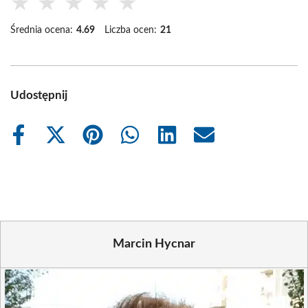
★
★
★
★
★
Średnia ocena:
4.69
Liczba ocen:
21
Udostępnij
Share
Share
Share
Share
Share
Share
on
on
on
on
on
on
Facebook
X
Pinterest
WhatsApp
LinkedIn
Email
(Twitter)
Marcin Hycnar