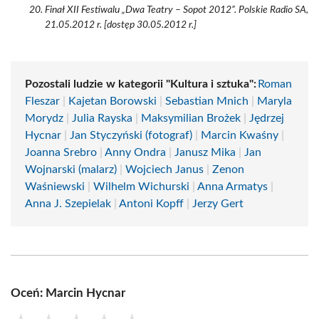
Finał XII Festiwalu „Dwa Teatry – Sopot 2012”. Polskie Radio SA,
21.05.2012 r. [dostęp 30.05.2012 r.]
Pozostali ludzie w kategorii "Kultura i sztuka":
Roman
Fleszar
|
Kajetan Borowski
|
Sebastian Mnich
|
Maryla
Morydz
|
Julia Rayska
|
Maksymilian Brożek
|
Jędrzej
Hycnar
|
Jan Styczyński (fotograf)
|
Marcin Kwaśny
|
Joanna Srebro
|
Anny Ondra
|
Janusz Mika
|
Jan
Wojnarski (malarz)
|
Wojciech Janus
|
Zenon
Waśniewski
|
Wilhelm Wichurski
|
Anna Armatys
|
Anna J. Szepielak
|
Antoni Kopff
|
Jerzy Gert
Oceń: Marcin Hycnar