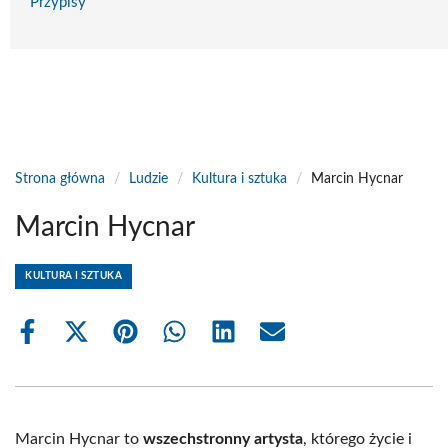
Przypisy
Strona główna
/
Ludzie
/
Kultura i sztuka
/
Marcin Hycnar
Marcin Hycnar
KULTURA I SZTUKA
Share
Share
Share
Share
Share
Share
on
on
on
on
on
on
Facebook
X
Pinterest
WhatsApp
LinkedIn
Email
(Twitter)
Marcin Hycnar to
wszechstronny artysta
, którego życie i