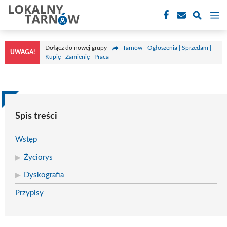
Przejdź
M
do
treści
Dołącz do nowej grupy
Tarnów - Ogłoszenia | Sprzedam |
UWAGA!
Kupię | Zamienię | Praca
Spis treści
Wstęp
Życiorys
Dyskografia
Przypisy