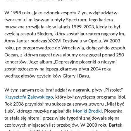
W 1998 roku, jako członek zespołu Ziyo, wziął udział w
tworzeniu i miksowaniu płyty Spectrum. Jego kariera
muzyczna rozwijała się w latach 1999-2003, kiedy to był
częścią zespołu Siedem, który został laureatem nagrody im.
Anny Jantar podczas XXXVI Festiwalu w Opolu. W 2003
roku, po przeprowadzce do Wrocławia, dołączył do zespołu
Ocean, z którym nagrał dwa albumy oraz zagrał ponad 250
koncertów. Jego album „Depresyjne piosenki o niczym”
został ogłoszony najlepszą gitarową płytą 2004 roku
według głosów czytelników Gitary i Basu.
W tym samym roku brał udział w nagraniu płyty „Pistolet”
Krzysztofa Zalewskiego
, który był zwycięzcą programu Idol.
Rok 2006 przyniósł mu sukces za sprawą utworu „Miał być
ślub”, którego muzykę napisał dla
Moniki Brodki
. Piosenka
ta stała się hitem i przez wiele tygodni znajdowała się na
czołowych miejscach list przebojów. W 2008 roku Bartek