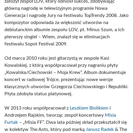
założył zespół LOV, który odniósł sukces, zdobywając
główną nagrodę w telewizyjnym programie Nowa
Generacja i nagrodę Jury na festiwalu TopTrendy 2008. Jako
kompozytor odpowiada za większość utworów na
debiutanckim albumie zespołu LOV, pt. Minus Szum, a ich
pierwszy singiel – Wiem, znalazł się w eliminacjach
festiwalu Sopot Festival 2009.
Od marca 2010 roku jest gitarzystą w zespole Kasi
Kowalskiej, z którą współpracował przy nagraniu płyty
„Kowalska/Ciechowski – Moja Krew”. Album dokumentuje
koncert w radiowej Trójce, prezentując nowe wersje
klasycznych utworów Grzegorza Ciechowskiego i Republiki.
Płyta zdobyła status platynowej.
W 2013 roku współpracował z
Leszkiem Biolikiem
i
Andrzejem Rajskim, tworząc zespół koncertowy
Misia
Furtak
– „Misia FF”. Dwa lata później skład przekształcił się
w kolektyw The Ants, który pod marką
Janusz Radek
& The