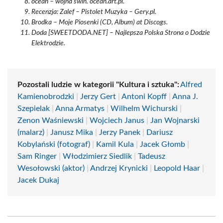
ocean – wojna świń. ocean.art.pl.
Recenzja: Zalef – Pistolet Muzyka – Gery.pl.
Brodka – Moje Piosenki (CD, Album) at Discogs.
Doda [SWEETDODA.NET] – Najlepsza Polska Strona o Dodzie
Elektrodzie.
Pozostali ludzie w kategorii "Kultura i sztuka":
Alfred
Kamienobrodzki
|
Jerzy Gert
|
Antoni Kopff
|
Anna J.
Szepielak
|
Anna Armatys
|
Wilhelm Wichurski
|
Zenon Waśniewski
|
Wojciech Janus
|
Jan Wojnarski
(malarz)
|
Janusz Mika
|
Jerzy Panek
|
Dariusz
Kobylański (fotograf)
|
Kamil Kula
|
Jacek Głomb
|
Sam Ringer
|
Włodzimierz Siedlik
|
Tadeusz
Wesołowski (aktor)
|
Andrzej Krynicki
|
Leopold Haar
|
Jacek Dukaj