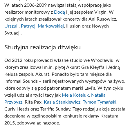
W latach 2006-2009 nawiązał stałą współpracę jako
realizator monitorowy z
Dodą
i jej zespołem Virgin. W
kolejnych latach zrealizował koncerty dla Ani Rusowicz,
Urszuli
,
Patrycji Markowskiej
, Illusion oraz Nowych
Sytuacji.
Studyjna realizacja dźwięku
Od 2012 roku prowadzi własne studio we Wrocławiu, w
którym zrealizował m.in. płytę Akurat Gra Kleyffa i Jedną
Kelusa zespołu Akurat. Ponadto było tam miejsce dla
Informal Sounds – serii rejestrowanych występów na żywo,
które odbyły się pod patronatem marki Levi’s. W tym cyklu
wzięli udział artyści tacy jak
Mela Koteluk
,
Natalia
Przybysz
, Rita Pax,
Kasia Stankiewicz
,
Tymon Tymański
,
Curly Heads oraz Terrific Sunday. Tego rodzaju akcja została
doceniona w ogólnopolskim konkursie reklamy Kreatura
2015, zdobywając nagrodę.