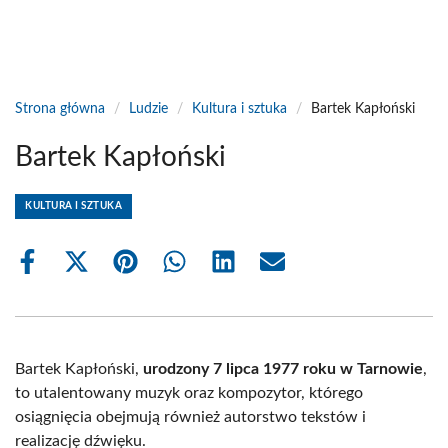
Strona główna
/
Ludzie
/
Kultura i sztuka
/
Bartek Kapłoński
Bartek Kapłoński
KULTURA I SZTUKA
Share
Share
Share
Share
Share
Share
on
on
on
on
on
on
Facebook
X
Pinterest
WhatsApp
LinkedIn
Email
(Twitter)
Bartek Kapłoński,
urodzony 7 lipca 1977 roku w Tarnowie
,
to utalentowany muzyk oraz kompozytor, którego
osiągnięcia obejmują również autorstwo tekstów i
realizację dźwięku.