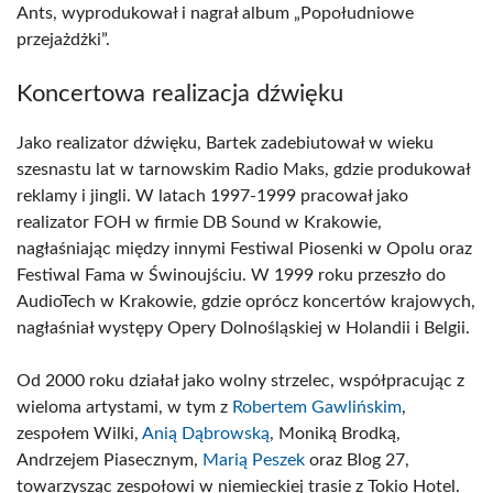
Ants, wyprodukował i nagrał album „Popołudniowe
przejażdżki”.
Koncertowa realizacja dźwięku
Jako realizator dźwięku, Bartek zadebiutował w wieku
szesnastu lat w tarnowskim Radio Maks, gdzie produkował
reklamy i jingli. W latach 1997-1999 pracował jako
realizator FOH w firmie DB Sound w Krakowie,
nagłaśniając między innymi Festiwal Piosenki w Opolu oraz
Festiwal Fama w Świnoujściu. W 1999 roku przeszło do
AudioTech w Krakowie, gdzie oprócz koncertów krajowych,
nagłaśniał występy Opery Dolnośląskiej w Holandii i Belgii.
Od 2000 roku działał jako wolny strzelec, współpracując z
wieloma artystami, w tym z
Robertem Gawlińskim
,
zespołem Wilki,
Anią Dąbrowską
, Moniką Brodką,
Andrzejem Piasecznym,
Marią Peszek
oraz Blog 27,
towarzysząc zespołowi w niemieckiej trasie z Tokio Hotel.