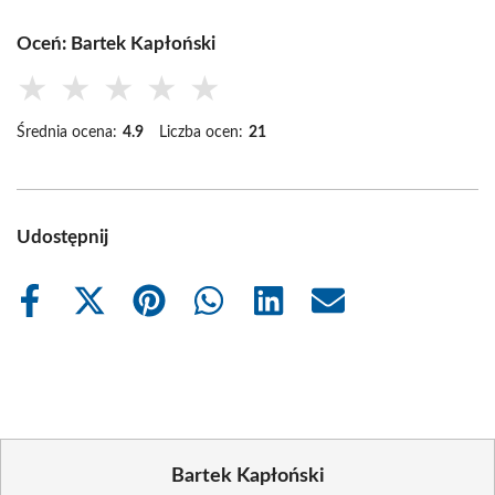
Oceń: Bartek Kapłoński
★
★
★
★
★
Średnia ocena:
4.9
Liczba ocen:
21
Udostępnij
Share
Share
Share
Share
Share
Share
on
on
on
on
on
on
Facebook
X
Pinterest
WhatsApp
LinkedIn
Email
(Twitter)
Bartek Kapłoński