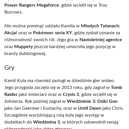
Power Rangers Megaforce
, gdzie wcielił się w Troy
Burrows.
Nie można pominąć udziału Kamila w
Młodych Tytanach:
Akcja!
oraz w
Pokémon: seria XY
, gdzie zyskał uznanie za
różnorodność swoich ról. Jego gra w
Nastoletniej agentce
oraz
Muppety
jeszcze bardziej umocniła jego pozycję w
branży dubbingowej.
Gry
Kamil Kula ma również zasługi w dziedzinie gier wideo.
Jego przygoda zaczęła się w 2013 roku, gdy zagrał w
Tomb
Raider
jako śmieciarz oraz w
Crysis 3
, gdzie wcielił się w
żołnierza. Rok później zagrał w
Wiedźminie 3: Dziki Gon
jako Jan Geermer i Eustachy, oraz w
Until Dawn
jako Chris.
Szczególnie wyróżniającą rolą była jego występ w
dodatkach do
Wiedźmina 3
, w których udowodnił swoją