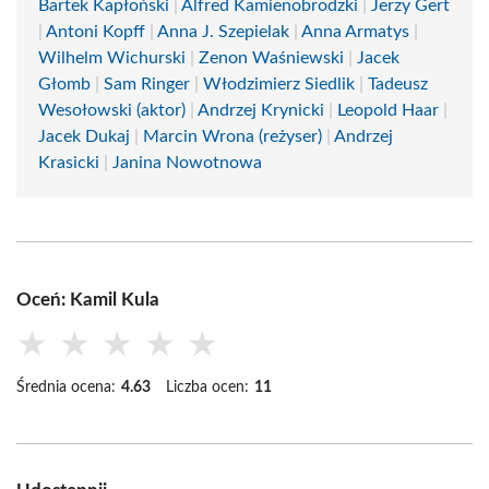
Bartek Kapłoński
|
Alfred Kamienobrodzki
|
Jerzy Gert
|
Antoni Kopff
|
Anna J. Szepielak
|
Anna Armatys
|
Wilhelm Wichurski
|
Zenon Waśniewski
|
Jacek
Głomb
|
Sam Ringer
|
Włodzimierz Siedlik
|
Tadeusz
Wesołowski (aktor)
|
Andrzej Krynicki
|
Leopold Haar
|
Jacek Dukaj
|
Marcin Wrona (reżyser)
|
Andrzej
Krasicki
|
Janina Nowotnowa
Oceń: Kamil Kula
★
★
★
★
★
Średnia ocena:
4.63
Liczba ocen:
11