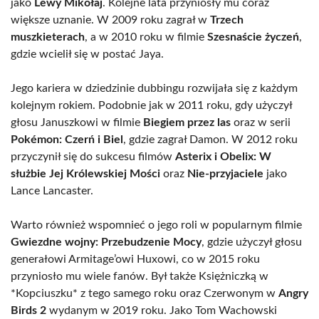
jako
Lewy Mikołaj
. Kolejne lata przyniosły mu coraz
większe uznanie. W 2009 roku zagrał w
Trzech
muszkieterach
, a w 2010 roku w filmie
Szesnaście życzeń
,
gdzie wcielił się w postać Jaya.
Jego kariera w dziedzinie dubbingu rozwijała się z każdym
kolejnym rokiem. Podobnie jak w 2011 roku, gdy użyczył
głosu Januszkowi w filmie
Biegiem przez las
oraz w serii
Pokémon: Czerń i Biel
, gdzie zagrał Damon. W 2012 roku
przyczynił się do sukcesu filmów
Asterix i Obelix: W
służbie Jej Królewskiej Mości
oraz
Nie-przyjaciele
jako
Lance Lancaster.
Warto również wspomnieć o jego roli w popularnym filmie
Gwiezdne wojny: Przebudzenie Mocy
, gdzie użyczył głosu
generałowi Armitage’owi Huxowi, co w 2015 roku
przyniosło mu wiele fanów. Był także Księżniczką w
*Kopciuszku* z tego samego roku oraz Czerwonym w
Angry
Birds 2
wydanym w 2019 roku. Jako Tom Wachowski