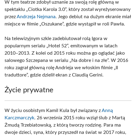
W tym teatrze zdobył uznanie za swoją rolę główną w
spektaklu „Ciotka Karola 3.0”, który został wyreżyserowany
przez
Andrzeja Nejmana
. Jego debiut na dużym ekranie miał
miejsce w filmie „Oszukane”, gdzie wystąpił w roli Pawła.
Na telewizyjnym szkle zadebiutował rolą Igora w
popularnym serialu „Hotel 52”, emitowanym w latach
2010–2013. Z kolei od 2015 roku można go oglądać jako
salowego Szczepana w serialu „Na dobre i na złe”. W 2016
roku zagrał główną rolę Andrieja we włoskim filmie „Il
traduttore”, gdzie dzielił ekran z Claudią Gerini.
Życie prywatne
W życiu osobistym Kamil Kula był związany z
Anną
Karczmarczyk
. 26 września 2015 roku wziął ślub z Martą
Żmudą Trzebiatowską, z którą tworzy rodzinę. Para ma
dwoje dzieci, syna, który przyszedł na świat w 2017 roku,