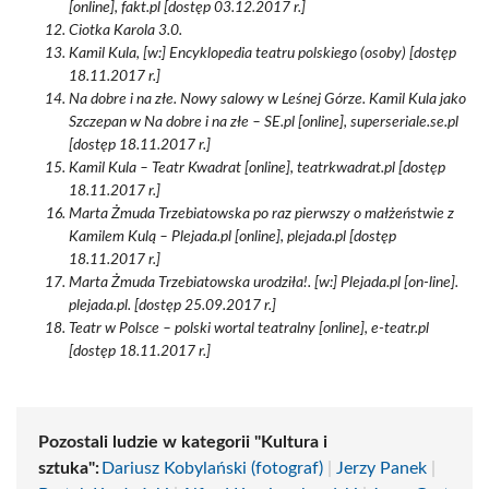
[online], fakt.pl [dostęp 03.12.2017 r.]
Ciotka Karola 3.0.
Kamil Kula, [w:] Encyklopedia teatru polskiego (osoby) [dostęp
18.11.2017 r.]
Na dobre i na złe. Nowy salowy w Leśnej Górze. Kamil Kula jako
Szczepan w Na dobre i na złe – SE.pl [online], superseriale.se.pl
[dostęp 18.11.2017 r.]
Kamil Kula – Teatr Kwadrat [online], teatrkwadrat.pl [dostęp
18.11.2017 r.]
Marta Żmuda Trzebiatowska po raz pierwszy o małżeństwie z
Kamilem Kulą – Plejada.pl [online], plejada.pl [dostęp
18.11.2017 r.]
Marta Żmuda Trzebiatowska urodziła!. [w:] Plejada.pl [on-line].
plejada.pl. [dostęp 25.09.2017 r.]
Teatr w Polsce – polski wortal teatralny [online], e-teatr.pl
[dostęp 18.11.2017 r.]
Pozostali ludzie w kategorii "Kultura i
sztuka":
Dariusz Kobylański (fotograf)
|
Jerzy Panek
|