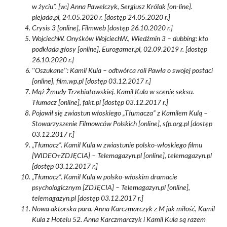
w życiu”. [w:] Anna Pawelczyk, Sergiusz Królak [on-line].
plejada.pl, 24.05.2020 r. [dostęp 24.05.2020 r.]
Crysis 3 [online], Filmweb [dostęp 26.10.2020 r.]
WojciechW. Onyśków WojciechW., Wiedźmin 3 – dubbing: kto
podkłada głosy [online], Eurogamer.pl, 02.09.2019 r. [dostęp
26.10.2020 r.]
''Oszukane'': Kamil Kula – odtwórca roli Pawła o swojej postaci
[online], film.wp.pl [dostęp 03.12.2017 r.]
Mąż Żmudy Trzebiatowskiej. Kamil Kula w scenie seksu.
Tłumacz [online], fakt.pl [dostęp 03.12.2017 r.]
Pojawił się zwiastun włoskiego „Tłumacza” z Kamilem Kulą –
Stowarzyszenie Filmowców Polskich [online], sfp.org.pl [dostęp
03.12.2017 r.]
„Tłumacz”. Kamil Kula w zwiastunie polsko-włoskiego filmu
[WIDEO+ZDJĘCIA] – Telemagazyn.pl [online], telemagazyn.pl
[dostęp 03.12.2017 r.]
„Tłumacz”. Kamil Kula w polsko-włoskim dramacie
psychologicznym [ZDJĘCIA] – Telemagazyn.pl [online],
telemagazyn.pl [dostęp 03.12.2017 r.]
Nowa aktorska para. Anna Karczmarczyk z M jak miłość, Kamil
Kula z Hotelu 52. Anna Karczmarczyk i Kamil Kula są razem