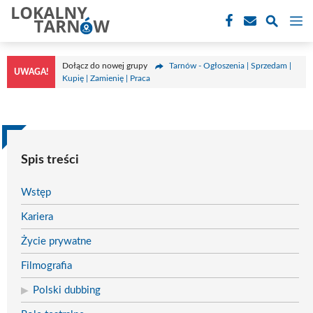
Przejdź
M
do
treści
Dołącz do nowej grupy
Tarnów - Ogłoszenia | Sprzedam |
UWAGA!
Kupię | Zamienię | Praca
Spis treści
Wstęp
Kariera
Życie prywatne
Filmografia
Polski dubbing