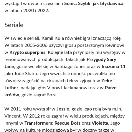
wystąpił w dwóch częściach
Sonic: Szybki jak błyskawica
w latach 2020 i 2022.
Seriale
W świecie seriali, Kamil Kula również igrał znaczącą rolę.
W latach 2005-2006 użyczył głosu postarzonym Kevinowi
w
Krypto superpies
. Kolejne lata przyniosły mu występy w
renomowanych produkcjach, takich jak
Przygody Sary
Jane
, gdzie wcielił się w Santiago Jones oraz w
Inazuma 11
jako Jude Sharp. Jego wszechstronność pozwoliła mu
również zagościć na ekranach telewizyjnych w
Zeke i
Luther
, nadając głos Vinowi Jackmanowi oraz w
Parze
królów
, gdzie zagrał Boza.
W 2011 roku wystąpił w
Jessie
, gdzie jego rolą była m.in.
Vincent. W 2012 roku zagrał w wielu produkcjach, między
innymi w
Transformers: Rescue Bots
oraz
Violetta
. Jego
wpływ na kulturę młodzieżową był widoczny także w