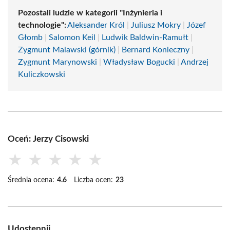
Pozostali ludzie w kategorii "Inżynieria i
technologie":
Aleksander Król
|
Juliusz Mokry
|
Józef
Głomb
|
Salomon Keil
|
Ludwik Baldwin-Ramułt
|
Zygmunt Malawski (górnik)
|
Bernard Konieczny
|
Zygmunt Marynowski
|
Władysław Bogucki
|
Andrzej
Kuliczkowski
Oceń: Jerzy Cisowski
★
★
★
★
★
Średnia ocena:
4.6
Liczba ocen:
23
Udostępnij