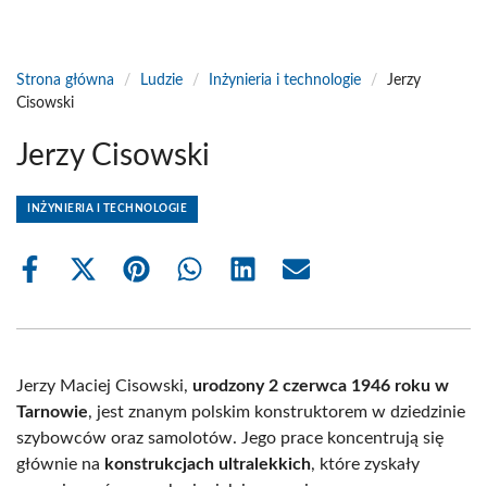
Strona główna
/
Ludzie
/
Inżynieria i technologie
/
Jerzy
Cisowski
Jerzy Cisowski
INŻYNIERIA I TECHNOLOGIE
Share
Share
Share
Share
Share
Share
on
on
on
on
on
on
Facebook
X
Pinterest
WhatsApp
LinkedIn
Email
(Twitter)
Jerzy Maciej Cisowski,
urodzony 2 czerwca 1946 roku w
Tarnowie
, jest znanym polskim konstruktorem w dziedzinie
szybowców oraz samolotów. Jego prace koncentrują się
głównie na
konstrukcjach ultralekkich
, które zyskały