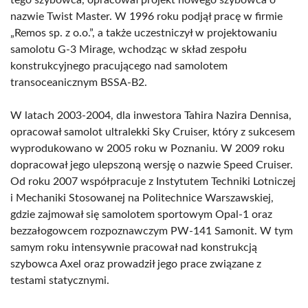
tego szybowca, opracował projekt nowego szybowca o
nazwie Twist Master. W 1996 roku podjął pracę w firmie
„Remos sp. z o.o.”, a także uczestniczył w projektowaniu
samolotu G-3 Mirage, wchodząc w skład zespołu
konstrukcyjnego pracującego nad samolotem
transoceanicznym BSSA-B2.
W latach 2003-2004, dla inwestora Tahira Nazira Dennisa,
opracował samolot ultralekki Sky Cruiser, który z sukcesem
wyprodukowano w 2005 roku w Poznaniu. W 2009 roku
dopracował jego ulepszoną wersję o nazwie Speed Cruiser.
Od roku 2007 współpracuje z Instytutem Techniki Lotniczej
i Mechaniki Stosowanej na Politechnice Warszawskiej,
gdzie zajmował się samolotem sportowym Opal-1 oraz
bezzałogowcem rozpoznawczym PW-141 Samonit. W tym
samym roku intensywnie pracował nad konstrukcją
szybowca Axel oraz prowadził jego prace związane z
testami statycznymi.