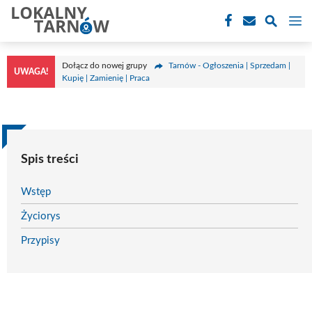
Przejdź
M
do
treści
Dołącz do nowej grupy
Tarnów - Ogłoszenia | Sprzedam |
UWAGA!
Kupię | Zamienię | Praca
Spis treści
Wstęp
Życiorys
Przypisy