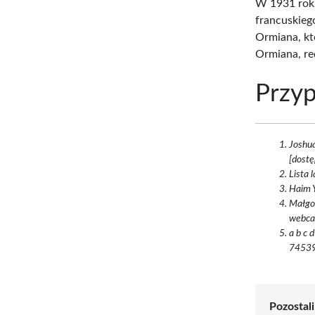
W 1931 roku
francuskieg
Ormiana, kt
Ormiana, red
Przyp
Joshu
[dostę
Lista 
Haim Y
Małgor
webca
a b c d e f g h הישוב ובוניו, [חמו"ל], 2010
74539
Pozostali