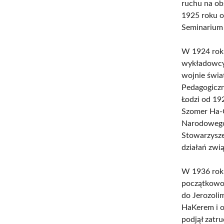
ruchu na ob
1925 roku o
Seminarium 
W 1924 roku
wykładowcy 
wojnie świa
Pedagogiczn
Łodzi od 19
Szomer Ha-C
Narodowego 
Stowarzysze
działań zwi
W 1936 roku
początkowo 
do Jerozoli
HaKerem i o
podjął zatr