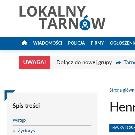
Przejdź
do
treści
WIADOMOŚCI
POLICJA
FIRMY
OGŁOSZENI
UWAGA!
Dołącz do nowej grupy
Tarn
Strona główn
Hen
Spis treści
Wstęp
NAUKA I EDU
Życiorys