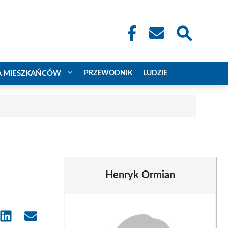
A MIESZKAŃCÓW
PRZEWODNIK
LUDZIE
Henryk Ormian
e
Share
Share
on
on