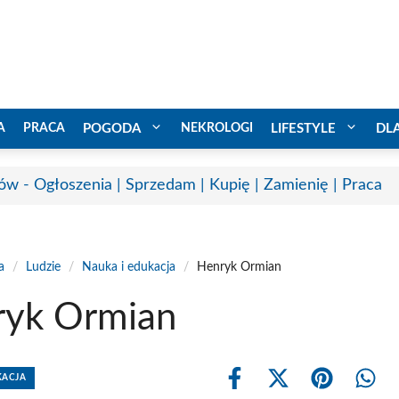
A
PRACA
POGODA
NEKROLOGI
LIFESTYLE
DL
ów - Ogłoszenia | Sprzedam | Kupię | Zamienię | Praca
a
/
Ludzie
/
Nauka i edukacja
/
Henryk Ormian
ryk Ormian
KACJA
Share
Share
Share
Shar
on
on
on
on