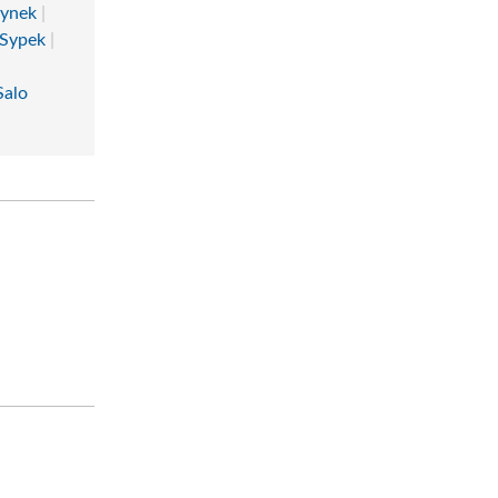
łynek
|
 Sypek
|
Salo