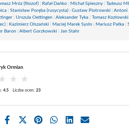
omasz Mróz (filozof)
|
Rafał Dańko
|
Michał Spieszny
|
Tadeusz M
bica
|
Stanisław Poręba (rusycysta)
|
Gustaw Piotrowski
|
Antoni
tinger
|
Urszula Oettingen
|
Aleksander Tyka
|
Tomasz Kozłowski
ec)
|
Kazimierz Olszański
|
Maciej Marek Sysło
|
Mariusz Pałka
|
r Baron
|
Albert Gorzkowski
|
Jan Stahr
ryk Ormian
★
★
★
:
4.5
Liczba ocen:
23
Share
Share
Share
Share
Share
Share
on
on
on
on
on
on