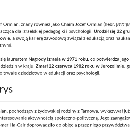
Facebook
X
Pinterest
What
(Twitter)
mian, znany również jako Chaim Józef Ormian (hebr. חיים יוסף אוֹרְמיאן),
acząca dla izraelskiej pedagogiki i psychologii.
Urodził się 22 gr
nowie
, a swoją karierę zawodową związał z edukacją oraz nauka
znymi.
 się laureatem
Nagrody Izraela w 1971 roku
, co potwierdza jeg
 dziedzin w kraju.
Zmarł 22 czerwca 1982 roku w Jerozolimie
, 
o trwałe dziedzictwo w edukacji oraz psychologii.
rys
an, pochodzący z żydowskiej rodziny z Tarnowa, wykazywał ju
nteresowanie aktywnością społeczno-polityczną. Jego zaangaż
mer Ha-Cair doprowadziło do objęcia przez niego przywództw