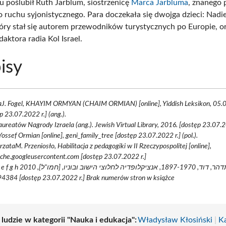
 poślubił Ruth Jarblum, siostrzenicę
Marca Jarbluma
, znanego
o ruchu syjonistycznego. Para doczekała się dwojga dzieci: Nadi
óry stał się autorem przewodników turystycznych po Europie, or
aktora radia Kol Israel.
isy
aJ. Fogel, KHAYIM ORMYAN (CHAIM ORMIAN) [online], Yiddish Leksikon, 05.0
p 23.07.2022 r.] (ang.).
laureatów Nagrody Izraela (ang.). Jewish Virtual Library, 2016. [dostęp 23.07.2
ossef Ormian [online], geni_family_tree [dostęp 23.07.2022 r.] (pol.).
zataM. Przeniosło, Habilitacja z pedagogiki w II Rzeczypospolitej [online],
che.googleusercontent.com [dostęp 23.07.2022 r.]
תדהר, דוד, 1897-1970, אנציקלופדיה לחלוצי , OCLC
4384 [dostęp 23.07.2022 r.] Brak numerów stron w książce
 ludzie w kategorii "Nauka i edukacja":
Władysław Kłosiński
|
K