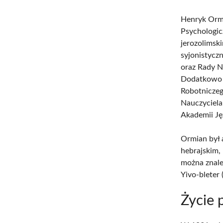
Henryk Ormi
Psychologic
jerozolimsk
syjonistycz
oraz Rady 
Dodatkowo p
Robotniczeg
Nauczyciela 
Akademii Ję
Ormian był a
hebrajskim, 
można znale
Yivo-bleter
Życie 