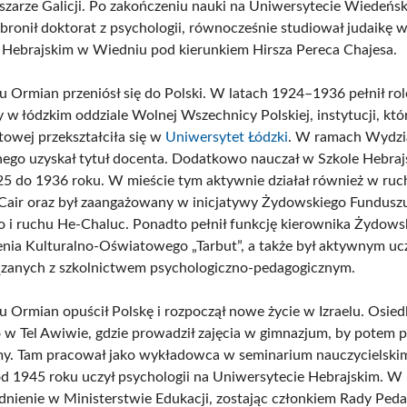
szarze Galicji. Po zakończeniu nauki na Uniwersytecie Wiedeńsk
bronił doktorat z psychologii, równocześnie studiował judaikę
Hebrajskim w Wiedniu pod kierunkiem Hirsza Pereca Chajesa.
 Ormian przeniósł się do Polski. W latach 1924–1936 pełnił rol
w łódzkim oddziale Wolnej Wszechnicy Polskiej, instytucji, któr
towej przekształciła się w
Uniwersytet Łódzki
. W ramach Wydzi
ego uzyskał tytuł docenta. Dodatkowo nauczał w Szkole Hebraj
25 do 1936 roku. W mieście tym aktywnie działał również w ruc
air oraz był zaangażowany w inicjatywy Żydowskiego Fundusz
i ruchu He-Chaluc. Ponadto pełnił funkcję kierownika Żydows
nia Kulturalno-Oświatowego „Tarbut”, a także był aktywnym uc
ązanych z szkolnictwem psychologiczno-pedagogicznym.
 Ormian opuścił Polskę i rozpoczął nowe życie w Izraelu. Osiedli
w Tel Awiwie, gdzie prowadził zajęcia w gimnazjum, by potem pr
my. Tam pracował jako wykładowca w seminarium nauczycielskim
d 1945 roku uczył psychologii na Uniwersytecie Hebrajskim. W
udnienie w Ministerstwie Edukacji, zostając członkiem Rady Peda