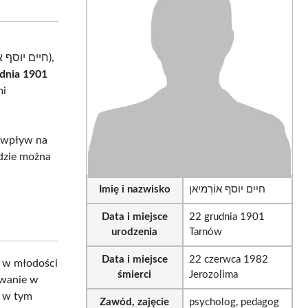
sApp
LinkedIn
Email
udnia 1901
mi
o wpływ na
gdzie można
Imię i nazwisko
חיים יוסף אוֹרְמיאן
Data i miejsce
22 grudnia 1901
urodzenia
Tarnów
Data i miejsce
22 czerwca 1982
ż w młodości
śmierci
Jerozolima
owanie w
a w tym
Zawód, zajęcie
psycholog, pedagog