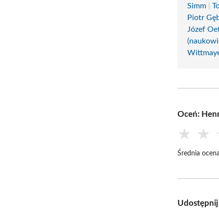
Simm
|
T
Piotr Gę
Józef Oet
(naukowi
Wittmaye
Oceń: Hen
★
★
Średnia ocena
Udostępnij