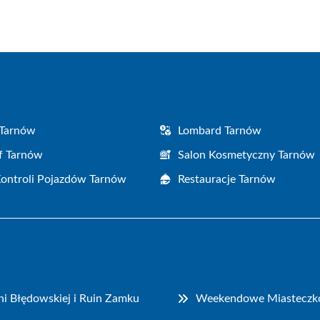
Facebook
X
Pinterest
WhatsApp
LinkedIn
Email
(Twitter)
 Tarnów
Lombard Tarnów
f Tarnów
Salon Kosmetyczny Tarnów
Kontroli Pojazdów Tarnów
Restauracje Tarnów
i Błędowskiej i Ruin Zamku
Weekendowe Miasteczko P