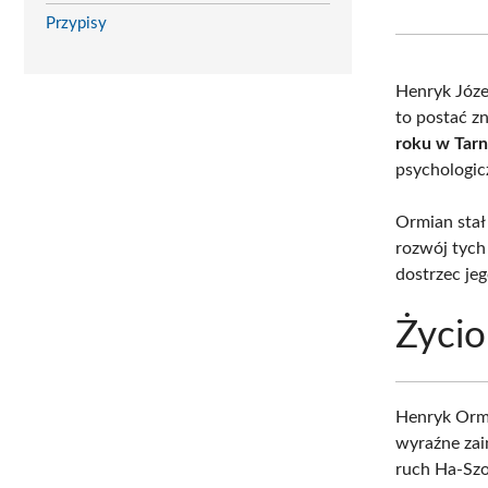
Przypisy
Henryk Józef Or
to postać zn
roku w Tar
psychologic
Ormian stał
rozwój tych
dostrzec jeg
Życio
Henryk Ormi
wyraźne zai
ruch Ha-Szo