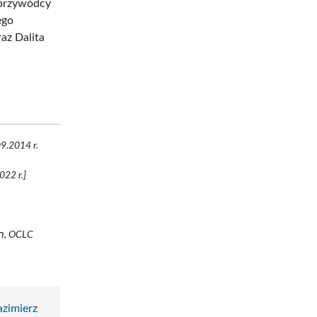
 przywódcy
ego
az Dalita
9.2014 r.
022 r.]
azimierz