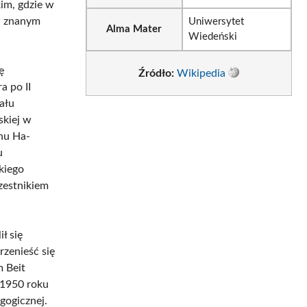
im, gdzie w
 w znanym
Uniwersytet
Alma Mater
Wiedeński
ę
Źródło:
Wikipedia
a po II
ału
skiej w
hu Ha-
u
kiego
zestnikiem
ł się
zenieść się
 Beit
 1950 roku
gogicznej.