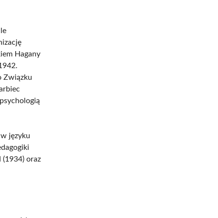
le
nizację
nkiem Hagany
1942.
o Związku
arbiec
 psychologią
 w języku
edagogiki
 (1934) oraz