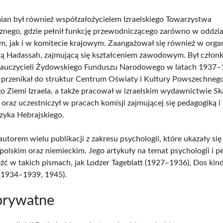
an był również współzałożycielem Izraelskiego Towarzystwa
znego, gdzie pełnił funkcję przewodniczącego zarówno w oddzia
im, jak i w komitecie krajowym. Zaangażował się również w orga
ną Hadassah, zajmującą się kształceniem zawodowym. Był czło
Nauczycieli Żydowskiego Funduszu Narodowego w latach 1937–
rzenikał do struktur Centrum Oświaty i Kultury Powszechneg
o Ziemi Izraela, a także pracował w izraelskim wydawnictwie Sk
oraz uczestniczył w pracach komisji zajmującej się pedagogiką i
zyka Hebrajskiego.
utorem wielu publikacji z zakresu psychologii, które ukazały się
polskim oraz niemieckim. Jego artykuły na temat psychologii i p
źć w takich pismach, jak Lodzer Tageblatt (1927–1936), Dos kind
 (1934–1939, 1945).
prywatne