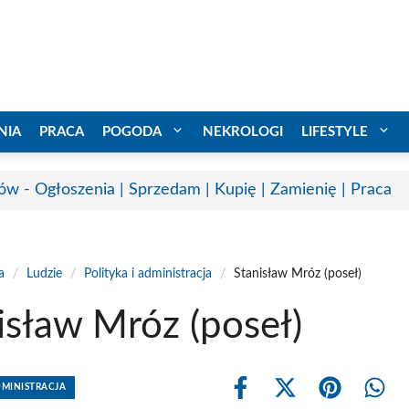
NIA
PRACA
POGODA
NEKROLOGI
LIFESTYLE
ów - Ogłoszenia | Sprzedam | Kupię | Zamienię | Praca
a
/
Ludzie
/
Polityka i administracja
/
Stanisław Mróz (poseł)
isław Mróz (poseł)
DMINISTRACJA
Share
Share
Share
Shar
on
on
on
on