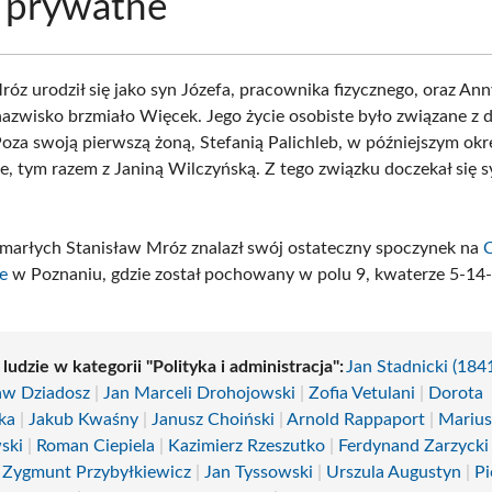
 prywatne
óz urodził się jako syn Józefa, pracownika fizycznego, oraz Anny
nazwisko brzmiało Więcek. Jego życie osobiste było związane z
Poza swoją pierwszą żoną, Stefanią Palichleb, w późniejszym okre
e, tym razem z Janiną Wilczyńską. Z tego związku doczekał się s
marłych Stanisław Mróz znalazł swój ostateczny spoczynek na
e
w Poznaniu, gdzie został pochowany w polu 9, kwaterze 5-14
 ludzie w kategorii "Polityka i administracja":
Jan Stadnicki (18
aw Dziadosz
|
Jan Marceli Drohojowski
|
Zofia Vetulani
|
Dorota
ka
|
Jakub Kwaśny
|
Janusz Choiński
|
Arnold Rappaport
|
Marius
ski
|
Roman Ciepiela
|
Kazimierz Rzeszutko
|
Ferdynand Zarzycki
|
Zygmunt Przybyłkiewicz
|
Jan Tyssowski
|
Urszula Augustyn
|
Pi