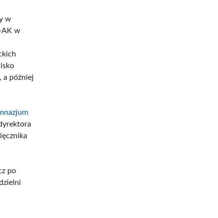
ny w
Z-AK w
ckich
isko
 a później
mnazjum
dyrektora
ięcznika
cz po
dzielni