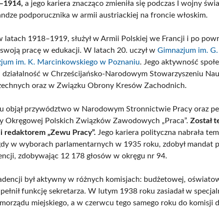
0–1914,
a jego kariera znacząco zmieniła się podczas I wojny świ
andze podporucznika w armii austriackiej na froncie włoskim.
w latach 1918–1919, służył w Armii Polskiej we Francji i po pow
ł swoją pracę w edukacji. W latach 20. uczył w
Gimnazjum im. G.
jum im. K. Marcinkowskiego w Poznaniu
. Jego aktywność społ
działalność w Chrześcijańsko-Narodowym Stowarzyszeniu Nauc
zechnych oraz w Związku Obrony Kresów Zachodnich.
 objął przywództwo w Narodowym Stronnictwie Pracy oraz pełn
dy Okręgowej Polskich Związków Zawodowych „Praca”.
Został 
i redaktorem „Zewu Pracy”.
Jego kariera polityczna nabrała tem
gdy w wyborach parlamentarnych w 1935 roku, zdobył mandat p
encji, zdobywając 12 178 głosów w okręgu nr 94.
adencji był aktywny w różnych komisjach: budżetowej, oświatow
 pełnił funkcję sekretarza. W lutym 1938 roku zasiadał w specjal
morządu miejskiego, a w czerwcu tego samego roku do komisji d