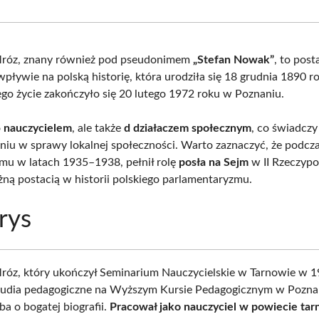
Facebook
X
Pinterest
What
(Twitter)
Mróz, znany również pod pseudonimem
„Stefan Nowak”
, to post
pływie na polską historię, która urodziła się 18 grudnia 1890 r
ego życie zakończyło się 20 lutego 1972 roku w Poznaniu.
o
nauczycielem
, ale także
d działaczem społecznym
, co świadczy
iu w sprawy lokalnej społeczności. Warto zaznaczyć, że podcza
jmu w latach 1935–1938, pełnił rolę
posła na Sejm
w II Rzeczypos
żną postacią w historii polskiego parlamentaryzmu.
rys
róz, który ukończył Seminarium Nauczycielskie w Tarnowie w 1
studia pedagogiczne na Wyższym Kursie Pedagogicznym w Pozn
ba o bogatej biografii.
Pracował jako nauczyciel w powiecie ta