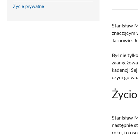
Życie prywatne
Stanisław 
znaczącym w
Tarnowie. J
Był nie tylk
zaangażowan
kadencji Se
czyni go wa
Życio
Stanisław M
następnie 
roku, to oso