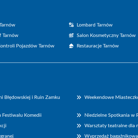
 Tarnów
Lombard Tarnów
f Tarnów
Salon Kosmetyczny Tarnów
Kontroli Pojazdów Tarnów
Restauracje Tarnów
i Błędowskiej i Ruin Zamku
Weekendowe Miasteczko P
m Festiwalu Komedii
Niedzielne Spotkania w
cji
Warsztaty teatralne dla
granej
Wyprzedaż bagażnikowa i