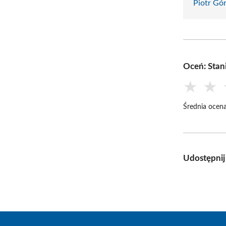
Piotr Gó
Oceń: Stan
★
★
Średnia ocena
Udostępnij