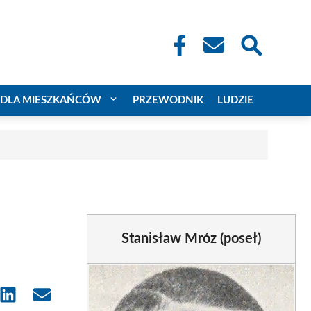
DLA MIESZKAŃCÓW
PRZEWODNIK
LUDZIE
Stanisław Mróz (poseł)
e
Share
Share
on
on