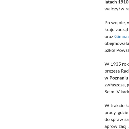
latach 191
walczył w r
Po wojnie, 
kraju zaczą
oraz
Gimnaz
obejmowała 
Szkół Pows
W 1935 roku
prezesa Ra
w Poznaniu 
zwłaszcza, 
Sejm IV kad
W trakcie k
pracy, gdzie
do spraw sa
aprowizacji.