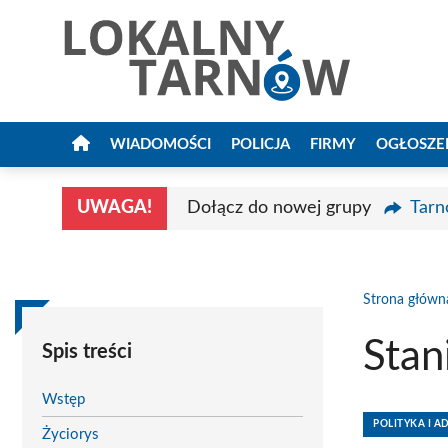
Przejdź
do
treści
WIADOMOŚCI
POLICJA
FIRMY
OGŁOSZE
UWAGA!
Dołącz do nowej grupy
Tarn
Strona główn
Stan
Spis treści
Wstęp
POLITYKA I A
Życiorys