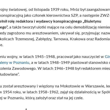
wojny światowej, od listopada 1939 roku, Mróz był zaangażowa
 konspiracyjną jako członek kierownictwa SZP, a następnie ZW
ełnił rolę redaktora i wydawcy konspiracyjnego „Biuletynu
ego”,
a także tworzył ulotki mające na celu demobilizację niemie
Kiedy zagrożono mu aresztowaniem, ukrywał się, przyjmując nazw
olicach Trzemesnej, Zabłędzy, Tarnowa, Krakowa oraz Radomia,
e.
niu wojny, w latach 1945–1948, pracował jako nauczyciel w
Gi
aleny w Poznaniu
, a w latach 1948–1949 piastował stanowisko 
kolenia Zawodowego. W latach 1946–1948 był redaktorem mies
Budowlane”.
 został aresztowany i więziony na Mokotowie w Warszawie, le
w 1954 roku, w latach 1958–1962, zajął się działalnością w Spół
j w Poznaniu, którą założył oraz stał na jej czele.