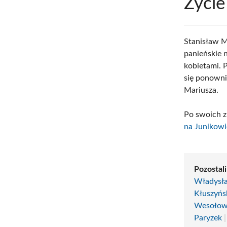
Życie
Stanisław Mr
panieńskie 
kobietami. 
się ponowni
Mariusza.
Po swoich z
na Junikowi
Pozostali
Władysł
Kłuszyńs
Wesołow
Paryzek