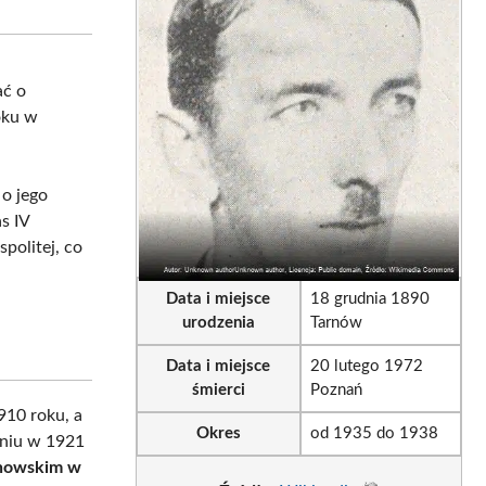
sApp
LinkedIn
Email
ać o
oku w
 o jego
s IV
politej, co
Data i miejsce
18 grudnia 1890
urodzenia
Tarnów
Data i miejsce
20 lutego 1972
śmierci
Poznań
910 roku, a
Okres
od 1935 do 1938
aniu w 1921
rnowskim w