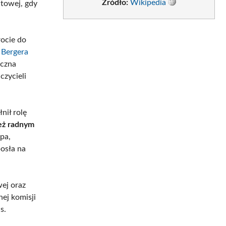
Źródło:
Wikipedia
atowej, gdy
rocie do
 Bergera
eczna
zycieli
ił rolę
też radnym
pa,
osła na
ej oraz
nej komisji
s.