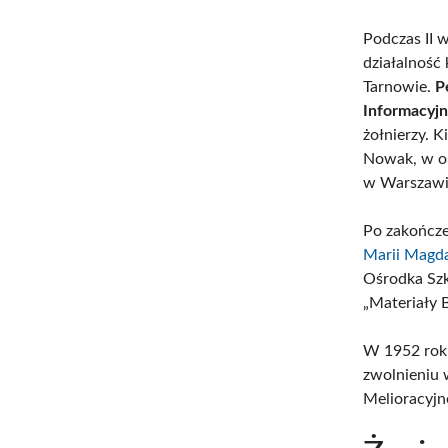
Podczas II 
działalność
Tarnowie.
P
Informacyjn
żołnierzy. 
Nowak, w ok
w Warszawi
Po zakończe
Marii Magd
Ośrodka Sz
„Materiały 
W 1952 roku
zwolnieniu 
Melioracyjne