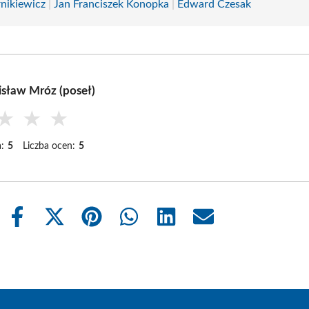
rnikiewicz
|
Jan Franciszek Konopka
|
Edward Czesak
isław Mróz (poseł)
★
★
★
:
5
Liczba ocen:
5
Share
Share
Share
Share
Share
Share
on
on
on
on
on
on
Facebook
X
Pinterest
WhatsApp
LinkedIn
Email
(Twitter)