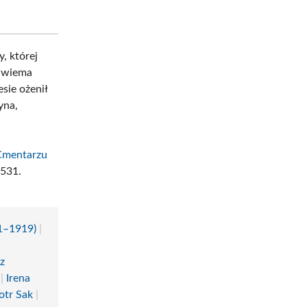
, której
 dwiema
sie ożenił
yna,
Cmentarzu
-531.
41–1919)
|
z
|
Irena
otr Sak
|