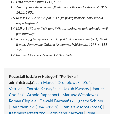
Lista starszeństwa 1917, s. 22.
Zaszczytne odznaczenie. „Ilustrowany Kuryer Codzienny”. 315,
14.11.1931 r.
M.P. z 1931 r. nr 87, poz. 137 „za pracę w dziele odzyskania
niepodległości”.
M.P. z 1931 r. nr 260, poz. 345 „za zasługi na polu administracji
państwowej”.
a b c d e f g h Czy wiesz kto to jest?. Stanisław Łoza (red.). Wyd.
II popr. Warszawa: Główna Księgarnia Wojskowa, 1938, s. 158–
159.
Rocznik Oficerski Rezerw 1934, s. 368.
Pozostali ludzie w kategorii "Polityka i
administracja":
Jan Marceli Drohojowski
|
Zofia
Vetulani
|
Dorota Kłuszyńska
|
Jakub Kwaśny
|
Janusz
Choiński
|
Arnold Rappaport
|
Mariusz Wesołowski
|
Roman Ciepiela
|
Oswald Bartmański
|
Ignacy Schiper
|
Jan Stadnicki (1841–1919)
|
Stanisław Mróz (poseł)
|
Kazimierz Rzeszutko
|
Ferdynand Zarzycki
|
Irena