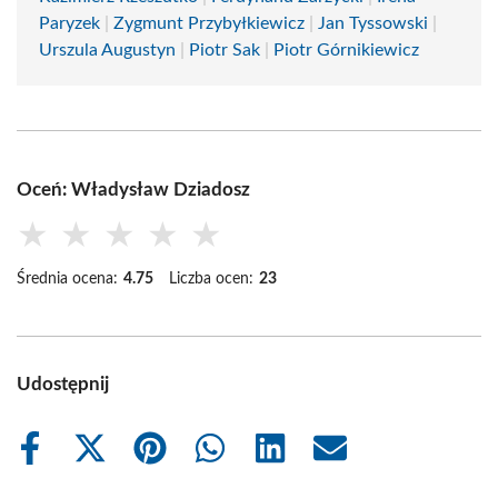
Paryzek
|
Zygmunt Przybyłkiewicz
|
Jan Tyssowski
|
Urszula Augustyn
|
Piotr Sak
|
Piotr Górnikiewicz
Oceń: Władysław Dziadosz
★
★
★
★
★
Średnia ocena:
4.75
Liczba ocen:
23
Udostępnij
Share
Share
Share
Share
Share
Share
on
on
on
on
on
on
Facebook
X
Pinterest
WhatsApp
LinkedIn
Email