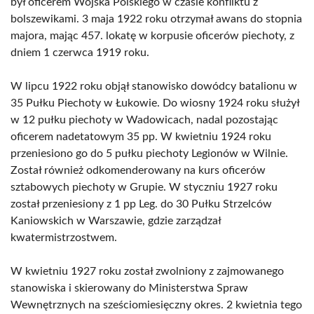
był oficerem Wojska Polskiego w czasie konfliktu z
bolszewikami. 3 maja 1922 roku otrzymał awans do stopnia
majora, mając 457. lokatę w korpusie oficerów piechoty, z
dniem 1 czerwca 1919 roku.
W lipcu 1922 roku objął stanowisko dowódcy batalionu w
35 Pułku Piechoty w Łukowie. Do wiosny 1924 roku służył
w 12 pułku piechoty w Wadowicach, nadal pozostając
oficerem nadetatowym 35 pp. W kwietniu 1924 roku
przeniesiono go do 5 pułku piechoty Legionów w Wilnie.
Został również odkomenderowany na kurs oficerów
sztabowych piechoty w Grupie. W styczniu 1927 roku
został przeniesiony z 1 pp Leg. do 30 Pułku Strzelców
Kaniowskich w Warszawie, gdzie zarządzał
kwatermistrzostwem.
W kwietniu 1927 roku został zwolniony z zajmowanego
stanowiska i skierowany do Ministerstwa Spraw
Wewnętrznych na sześciomiesięczny okres. 2 kwietnia tego