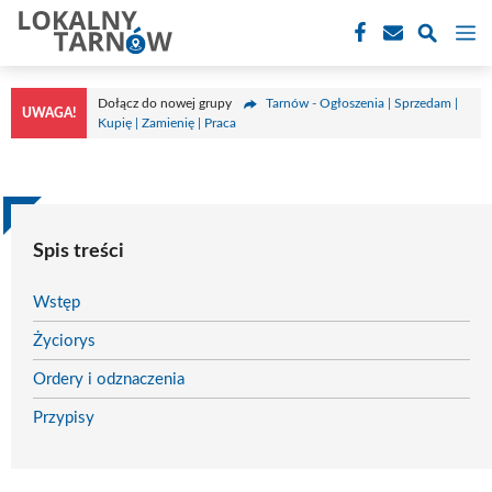
Przejdź
M
do
treści
Dołącz do nowej grupy
Tarnów - Ogłoszenia | Sprzedam |
UWAGA!
Kupię | Zamienię | Praca
Spis treści
Wstęp
Życiorys
Ordery i odznaczenia
Przypisy