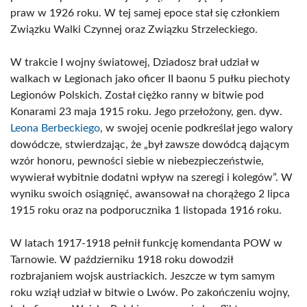
praw w 1926 roku. W tej samej epoce stał się członkiem
Związku Walki Czynnej oraz Związku Strzeleckiego.
W trakcie I wojny światowej, Dziadosz brał udział w
walkach w Legionach jako oficer II baonu 5 pułku piechoty
Legionów Polskich. Został ciężko ranny w bitwie pod
Konarami 23 maja 1915 roku. Jego przełożony, gen. dyw.
Leona Berbeckiego
, w swojej ocenie podkreślał jego walory
dowódcze, stwierdzając, że „był zawsze dowódcą dającym
wzór honoru, pewności siebie w niebezpieczeństwie,
wywierał wybitnie dodatni wpływ na szeregi i kolegów”. W
wyniku swoich osiągnięć, awansował na chorążego 2 lipca
1915 roku oraz na podporucznika 1 listopada 1916 roku.
W latach 1917-1918 pełnił funkcję komendanta POW w
Tarnowie. W październiku 1918 roku dowodził
rozbrajaniem wojsk austriackich. Jeszcze w tym samym
roku wziął udział w bitwie o Lwów. Po zakończeniu wojny,