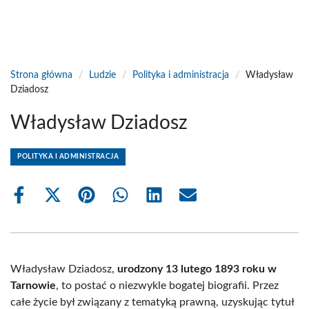
Strona główna
/
Ludzie
/
Polityka i administracja
/
Władysław
Dziadosz
Władysław Dziadosz
POLITYKA I ADMINISTRACJA
Share
Share
Share
Share
Share
Share
on
on
on
on
on
on
Facebook
X
Pinterest
WhatsApp
LinkedIn
Email
(Twitter)
Władysław Dziadosz,
urodzony 13 lutego 1893 roku w
Tarnowie
, to postać o niezwykle bogatej biografii. Przez
całe życie był związany z tematyką prawną, uzyskując tytuł