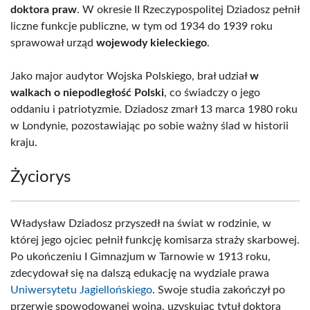
doktora praw
. W okresie II Rzeczypospolitej Dziadosz pełnił
liczne funkcje publiczne, w tym od 1934 do 1939 roku
sprawował urząd
wojewody kieleckiego
.
Jako major audytor Wojska Polskiego, brał udział
w
walkach o niepodległość Polski
, co świadczy o jego
oddaniu i patriotyzmie. Dziadosz zmarł 13 marca 1980 roku
w Londynie, pozostawiając po sobie ważny ślad w historii
kraju.
Życiorys
Władysław Dziadosz przyszedł na świat w rodzinie, w
której jego ojciec pełnił funkcję komisarza straży skarbowej.
Po ukończeniu I Gimnazjum w Tarnowie w 1913 roku,
zdecydował się na dalszą edukację na wydziale prawa
Uniwersytetu Jagiellońskiego
. Swoje studia zakończył po
przerwie spowodowanej wojną, uzyskując tytuł doktora