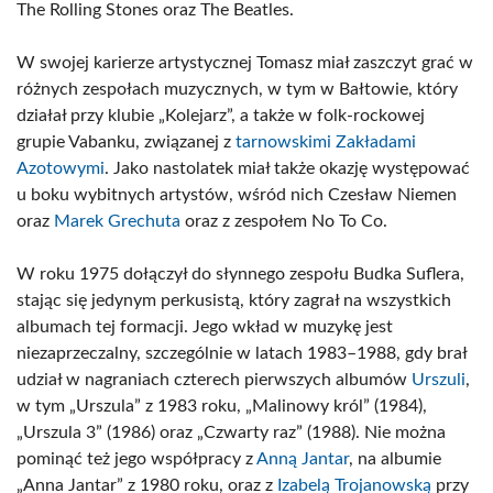
The Rolling Stones oraz The Beatles.
W swojej karierze artystycznej Tomasz miał zaszczyt grać w
różnych zespołach muzycznych, w tym w Bałtowie, który
działał przy klubie „Kolejarz”, a także w folk-rockowej
grupie Vabanku, związanej z
tarnowskimi Zakładami
Azotowymi
. Jako nastolatek miał także okazję występować
u boku wybitnych artystów, wśród nich Czesław Niemen
oraz
Marek Grechuta
oraz z zespołem No To Co.
W roku 1975 dołączył do słynnego zespołu Budka Suflera,
stając się jedynym perkusistą, który zagrał na wszystkich
albumach tej formacji. Jego wkład w muzykę jest
niezaprzeczalny, szczególnie w latach 1983–1988, gdy brał
udział w nagraniach czterech pierwszych albumów
Urszuli
,
w tym „Urszula” z 1983 roku, „Malinowy król” (1984),
„Urszula 3” (1986) oraz „Czwarty raz” (1988). Nie można
pominąć też jego współpracy z
Anną Jantar
, na albumie
„Anna Jantar” z 1980 roku, oraz z
Izabelą Trojanowską
przy