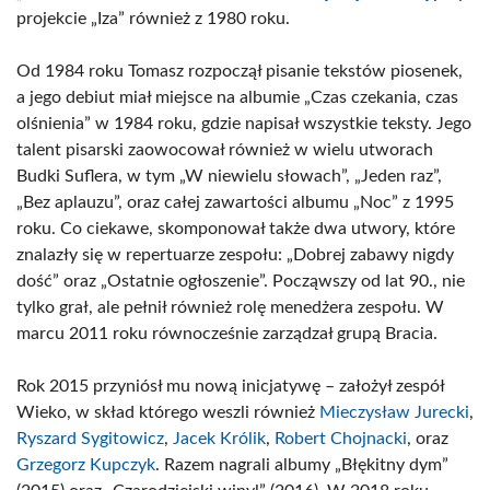
projekcie „Iza” również z 1980 roku.
Od 1984 roku Tomasz rozpoczął pisanie tekstów piosenek,
a jego debiut miał miejsce na albumie „Czas czekania, czas
olśnienia” w 1984 roku, gdzie napisał wszystkie teksty. Jego
talent pisarski zaowocował również w wielu utworach
Budki Suflera, w tym „W niewielu słowach”, „Jeden raz”,
„Bez aplauzu”, oraz całej zawartości albumu „Noc” z 1995
roku. Co ciekawe, skomponował także dwa utwory, które
znalazły się w repertuarze zespołu: „Dobrej zabawy nigdy
dość” oraz „Ostatnie ogłoszenie”. Począwszy od lat 90., nie
tylko grał, ale pełnił również rolę menedżera zespołu. W
marcu 2011 roku równocześnie zarządzał grupą Bracia.
Rok 2015 przyniósł mu nową inicjatywę – założył zespół
Wieko, w skład którego weszli również
Mieczysław Jurecki
,
Ryszard Sygitowicz
,
Jacek Królik
,
Robert Chojnacki
, oraz
Grzegorz Kupczyk
. Razem nagrali albumy „Błękitny dym”