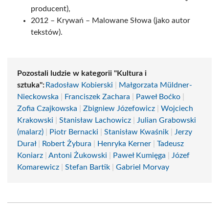
producent),
2012 – Krywań – Malowane Słowa (jako autor
tekstów).
Pozostali ludzie w kategorii "Kultura i
sztuka":
Radosław Kobierski
|
Małgorzata Müldner-
Nieckowska
|
Franciszek Zachara
|
Paweł Boćko
|
Zofia Czajkowska
|
Zbigniew Józefowicz
|
Wojciech
Krakowski
|
Stanisław Lachowicz
|
Julian Grabowski
(malarz)
|
Piotr Bernacki
|
Stanisław Kwaśnik
|
Jerzy
Durał
|
Robert Żybura
|
Henryka Kerner
|
Tadeusz
Koniarz
|
Antoni Żukowski
|
Paweł Kumięga
|
Józef
Komarewicz
|
Stefan Bartik
|
Gabriel Morvay