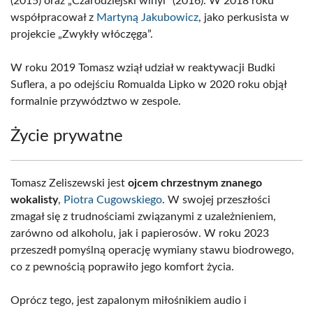
(2015) oraz „Czarodziejski winyl” (2016). W 2018 roku
współpracował z
Martyną Jakubowicz
, jako perkusista w
projekcie „Zwykły włóczęga”.
W roku 2019 Tomasz wziął udział w reaktywacji Budki
Suflera, a po odejściu Romualda Lipko w 2020 roku objął
formalnie przywództwo w zespole.
Życie prywatne
Tomasz Zeliszewski jest
ojcem chrzestnym znanego
wokalisty
,
Piotra Cugowskiego
. W swojej przeszłości
zmagał się z trudnościami związanymi z uzależnieniem,
zarówno od alkoholu, jak i papierosów. W roku 2023
przeszedł pomyślną operację wymiany stawu biodrowego,
co z pewnością poprawiło jego komfort życia.
Oprócz tego, jest zapalonym miłośnikiem audio i