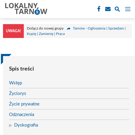
Przejdź
M
do
treści
Dołącz do nowej grupy
Tarnów - Ogłoszenia | Sprzedam |
UWAGA!
Kupię | Zamienię | Praca
Spis treści
Wstęp
Życiorys
Życie prywatne
Odznaczenia
Dyskografia