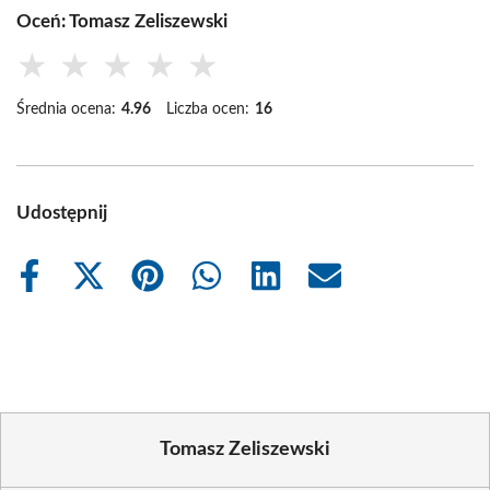
Oceń: Tomasz Zeliszewski
★
★
★
★
★
Średnia ocena:
4.96
Liczba ocen:
16
Udostępnij
Share
Share
Share
Share
Share
Share
on
on
on
on
on
on
Facebook
X
Pinterest
WhatsApp
LinkedIn
Email
(Twitter)
Tomasz Zeliszewski