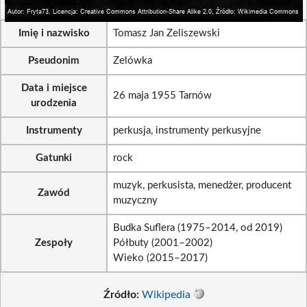
Imię i nazwisko
Tomasz Jan Zeliszewski
Pseudonim
Zelówka
Data i miejsce
26 maja 1955 Tarnów
urodzenia
Instrumenty
perkusja, instrumenty perkusyjne
Gatunki
rock
muzyk, perkusista, menedżer, producent
Zawód
muzyczny
Budka Suflera (1975–2014, od 2019)
Zespoły
Półbuty (2001–2002)
Wieko (2015–2017)
Źródło:
Wikipedia