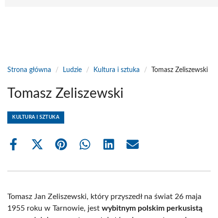
Strona główna
/
Ludzie
/
Kultura i sztuka
/
Tomasz Zeliszewski
Tomasz Zeliszewski
KULTURA I SZTUKA
Share
Share
Share
Share
Share
Share
on
on
on
on
on
on
Facebook
X
Pinterest
WhatsApp
LinkedIn
Email
(Twitter)
Tomasz Jan Zeliszewski, który przyszedł na świat 26 maja
1955 roku w Tarnowie, jest
wybitnym polskim perkusistą