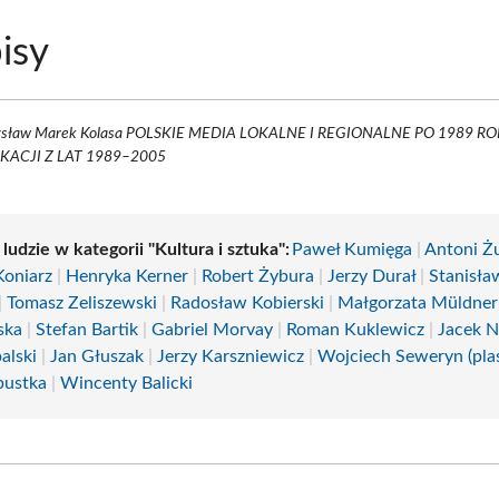
isy
sław Marek Kolasa POLSKIE MEDIA LOKALNE I REGIONALNE PO 1989 
KACJI Z LAT 1989–2005
 ludzie w kategorii "Kultura i sztuka":
Paweł Kumięga
|
Antoni Ż
Koniarz
|
Henryka Kerner
|
Robert Żybura
|
Jerzy Durał
|
Stanisła
|
Tomasz Zeliszewski
|
Radosław Kobierski
|
Małgorzata Müldner
ska
|
Stefan Bartik
|
Gabriel Morvay
|
Roman Kuklewicz
|
Jacek N
alski
|
Jan Głuszak
|
Jerzy Karszniewicz
|
Wojciech Seweryn (pla
pustka
|
Wincenty Balicki