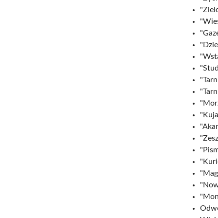
"Ziel
"Wieś
"Gaz
"Dzie
"Wst
"Stud
"Tarn
"Tarn
"Morz
"Kuj
"Akan
"Zesz
"Pism
"Kuri
"Maga
"Nowy
"Moni
Odwe