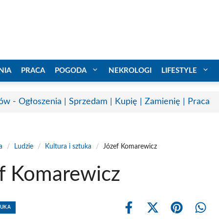
NIA
PRACA
POGODA
NEKROLOGI
LIFESTYLE
ów - Ogłoszenia | Sprzedam | Kupię | Zamienię | Praca
a
/
Ludzie
/
Kultura i sztuka
/
Józef Komarewicz
f Komarewicz
TUKA
Share
Share
Share
Shar
on
on
on
on