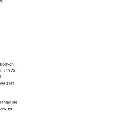
h,
e
Młodych
ach 1975-
ł
a z lat
aniać się
aktywnym