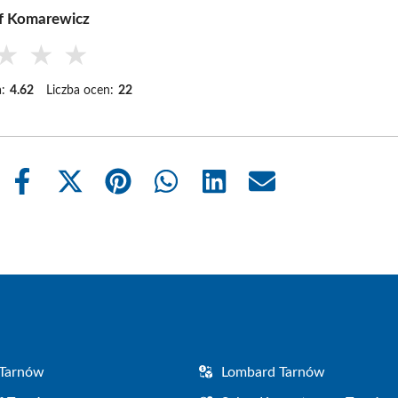
f Komarewicz
★
★
★
:
4.62
Liczba ocen:
22
Share
Share
Share
Share
Share
Share
on
on
on
on
on
on
Facebook
X
Pinterest
WhatsApp
LinkedIn
Email
(Twitter)
 Tarnów
Lombard Tarnów