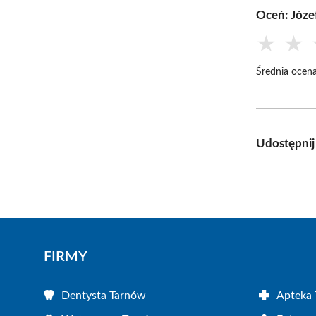
Oceń: Józe
★
★
Średnia ocena
Udostępnij
FIRMY
Dentysta Tarnów
Apteka