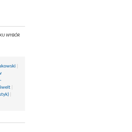
ROKU WYBÓR
ukowski
|
w
-
iwelt
|
styk)
|