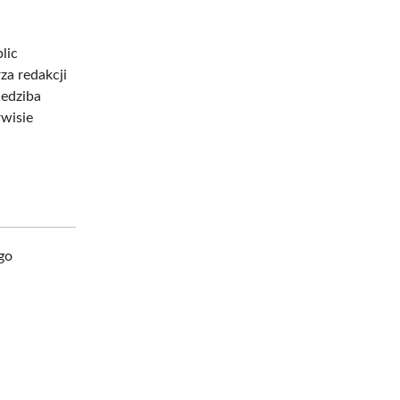
lic
za redakcji
iedziba
rwisie
go