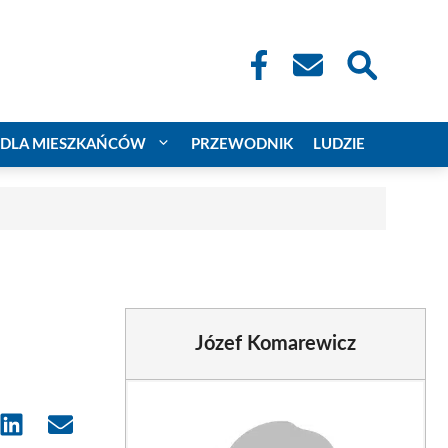
DLA MIESZKAŃCÓW
PRZEWODNIK
LUDZIE
Józef Komarewicz
e
Share
Share
on
on