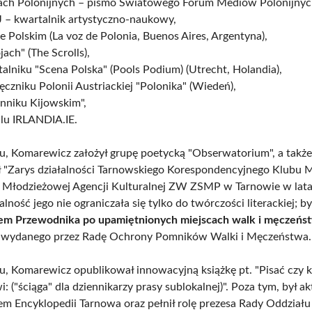
ach Polonijnych – pismo Światowego Forum Mediów Polonijnyc
 – kwartalnik artystyczno-naukowy,
e Polskim (La voz de Polonia, Buenos Aires, Argentyna),
ach" (The Scrolls),
alniku "Scena Polska" (Pools Podium) (Utrecht, Holandia),
ęczniku Polonii Austriackiej "Polonika" (Wiedeń),
nniku Kijowskim",
alu IRLANDIA.IE.
, Komarewicz założył grupę poetycką "Obserwatorium", a takż
 "Zarys działalności Tarnowskiego Korespondencyjnego Klubu 
y Młodzieżowej Agencji Kulturalnej ZW ZSMP w Tarnowie w lat
alność jego nie ograniczała się tylko do twórczości literackiej; by
m Przewodnika po upamiętnionych miejscach walk i męczeństw
, wydanego przez Radę Ochrony Pomników Walki i Męczeństwa.
, Komarewicz opublikował innowacyjną książkę pt. "Pisać czy kł
: ("ściąga" dla dziennikarzy prasy sublokalnej)". Poza tym, był 
m Encyklopedii Tarnowa oraz pełnił rolę prezesa Rady Oddziału