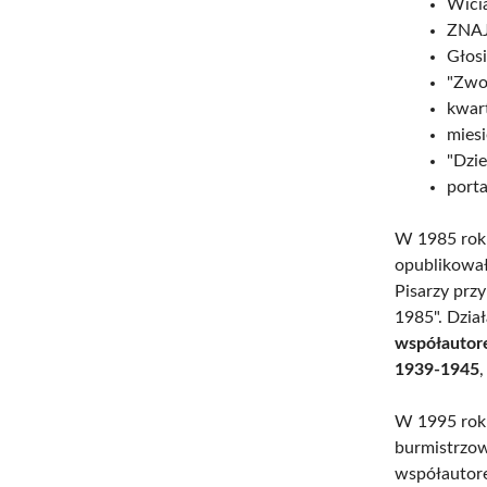
Wici
ZNAJ
Głosi
"Zwoj
kwart
miesi
"Dzie
port
W 1985 roku
opublikował
Pisarzy prz
1985". Dział
współautore
1939-1945
W 1995 roku
burmistrzowi
współautore