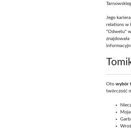
Tarnowskieg
Jego karier
relations w
"Odwetu" w 
znajdowała 
informacyj
Tomik
Oto
wybór 
twórczość na
Niecz
Moja
Garba
Wroś