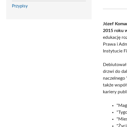
Przypisy
Józef Komar
2015 roku 
edukację ro
Prawa i Adm
Instytucie Fi
Debiutował 
drzwi do da
naczelnego 
także współ
kariery pub
"Mag
"Tygo
"Mies
"Życi