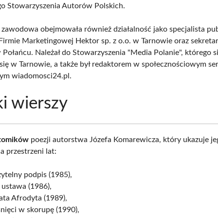
o Stowarzyszenia Autorów Polskich.
a zawodowa obejmowała również działalność jako specjalista pub
 Firmie Marketingowej Hektor sp. z o.o. w Tarnowie oraz sekretar
Połańcu. Należał do Stowarzyszenia "Media Polanie", którego s
się w Tarnowie, a także był redaktorem w społecznościowym se
nym wiadomosci24.pl.
i wierszy
tomików
poezji autorstwa Józefa Komarewicza, który ukazuje je
 przestrzeni lat:
ytelny podpis (1985),
 ustawa (1986),
ta Afrodyta (1989),
nięci w skorupę (1990),