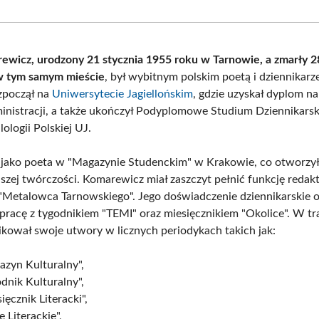
Facebook
X
Pinterest
What
(Twitter)
ewicz, urodzony 21 stycznia 1955 roku w Tarnowie, a zmarły 28
w tym samym mieście
, był wybitnym polskim poetą i dziennikar
zpoczął na
Uniwersytecie Jagiellońskim
, gdzie uzyskał dyplom n
inistracji, a także ukończył Podyplomowe Studium Dziennikarsk
lologii Polskiej UJ.
jako poeta w "Magazynie Studenckim" w Krakowie, co otworzył
lszej twórczości. Komarewicz miał zaszczyt pełnić funkcję redak
"Metalowca Tarnowskiego". Jego doświadczenie dziennikarskie
pracę z tygodnikiem "TEMI" oraz miesięcznikiem "Okolice". W tr
likował swoje utwory w licznych periodykach takich jak:
azyn Kulturalny",
dnik Kulturalny",
ięcznik Literacki",
e Literackie",