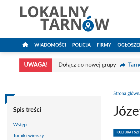
Przejdź
do
treści
WIADOMOŚCI
POLICJA
FIRMY
OGŁOSZE
UWAGA!
Dołącz do nowej grupy
Tarn
Strona główn
Józe
Spis treści
Wstęp
KULTURA I SZ
Tomiki wierszy