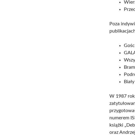
Wiers
Prze
Poza indywi
publikacjach
Gości
GALA
Wszys
Bramy
Podró
Biały
W 1987 roku
zatytułowan
przygotowa
numerem ISB
książki „Deb
oraz Andrze