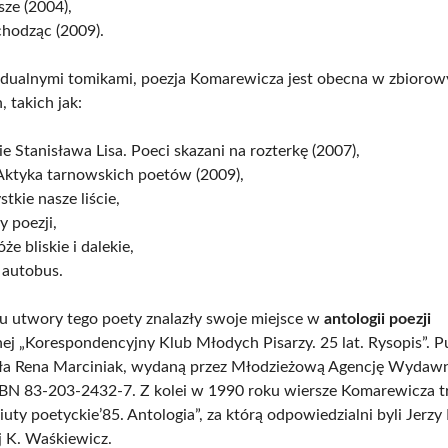
ze (2004),
chodząc (2009).
dualnymi tomikami, poezja Komarewicza jest obecna w zbioro
, takich jak:
e Stanisława Lisa. Poeci skazani na rozterkę (2007),
ktyka tarnowskich poetów (2009),
tkie nasze liście,
 poezji,
że bliskie i dalekie,
 autobus.
 utwory tego poety znalazły swoje miejsce w
antologii poezji
ej „Korespondencyjny Klub Młodych Pisarzy. 25 lat. Rysopis”. Pu
ła Rena Marciniak, wydaną przez Młodzieżową Agencję Wydawni
N 83-203-2432-7. Z kolei w 1990 roku wiersze Komarewicza tr
iuty poetyckie’85. Antologia”, za którą odpowiedzialni byli Jerzy
j K. Waśkiewicz.