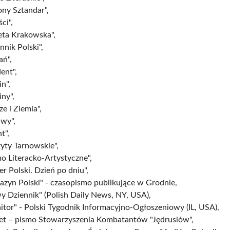
ony Sztandar",
ci",
eta Krakowska",
nnik Polski",
ań",
ent",
in",
iny",
e i Ziemia",
awy",
t",
yty Tarnowskie",
o Literacko-Artystyczne",
er Polski. Dzień po dniu",
zyn Polski" - czasopismo publikujące w Grodnie,
 Dziennik" (Polish Daily News, NY, USA),
tor" - Polski Tygodnik Informacyjno-Ogłoszeniowy (IL, USA),
t – pismo Stowarzyszenia Kombatantów "Jędrusiów",