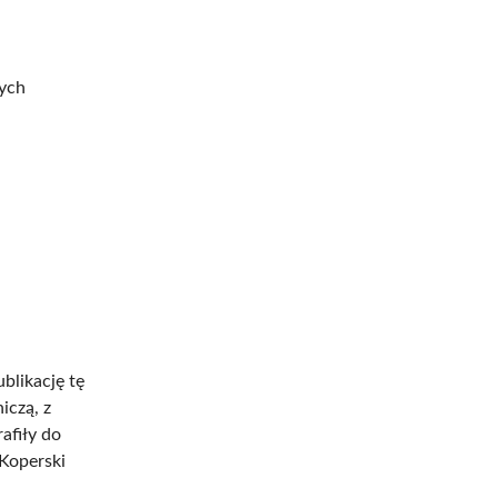
wych
blikację tę
czą, z
afiły do
 Koperski