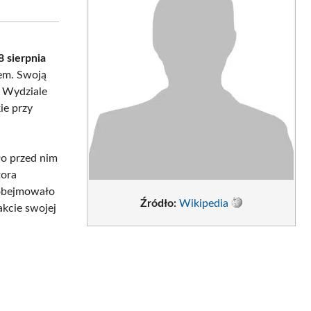
sApp
LinkedIn
Email
 sierpnia
zem. Swoją
a Wydziale
ie przy
o przed nim
tora
 obejmowało
Źródło:
Wikipedia
akcie swojej