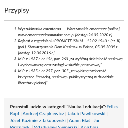
Przypisy
Wyszukiwarka cmentarna --- Warszawskie cmentarze [online],
www.cmentarzekomunalne.com.pl [dostęp 24.05.2020 r.]
Referat o zagadnieniu PROMETEJSKIM – 12.02.1940 r. (cz. II)
(pol.). Stowarzyszenie Dom Kaukaski w Polsce, 05.09.2009 r.
[dostęp 19.06.2016 r.]
M.P. z 1937 r. nr 156, poz. 260 „za wybitną działalność naukową
i wychowawczą oraz zasługi w służbie państwowej”.
M.P. z 1935 r. nr 257, poz. 305 „za wybitną twórczość
krytyczno-literacką, naukową i publicystyczną w dziedzinie
literatury pięknej”.
Pozostali ludzie w kategorii "Nauka i edukacja":
Feliks
Rapf
|
Andrzej Czapkiewicz
|
Jakub Pawlikowski
|
Józef Kazimierz Jakubowski
|
Adam Błaś
|
Jan
Pirożyński
|
Władysław Sygnarski
|
Krystyna