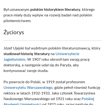
Był uznawanym
polskim historykiem literatury
, którego
prace miały duży wpływ na rozwój badań nad polskim
piśmiennictwem.
Życiorys
Józef Ujejski był wybitnym polskim literaturoznawcą, który
studiował historię literatury
na
Uniwersytecie
Jagiellońskim
. W 1907 roku obronił tam swoją pracę
doktorską, a następnie udał się do Paryża, aby
kontynuować swoje studia.
Po powrocie do Polski, w 1919 został profesorem
Uniwersytetu Warszawskiego
, gdzie pełnił również funkcję
rektora w latach 1932-1933. Jako członek Towarzystwa
Naukowego Warszawskiego od 1921 roku oraz
Polskiej
Akademii Umiejętności
od 1922 roku, przyczynił się do