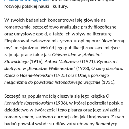
rozwoju polskiej nauki i kultury.
W swoich badaniach koncentrował się głównie na
romantyzmie, szczegółowo analizując prądy filozoficzne
oraz umysłowe epoki, a także ich wpływ na literaturę.
Eksplorował zwłaszcza mistyczno-utopijną oraz filozoficzną
myśl mesjanizmu. Wśród jego publikacji znaczące miejsce
zajmują prace takie jak:
Główne idee w „Anhellim”
Słowackiego
(1916),
Antoni Malczewski
(1921),
Byronizm i
skottyzm w „Konradzie Wallenrodzie”
(1923),
O cenę absolutu.
Rzecz o Hoene-Wrońskim
(1925) oraz
Dzieje polskiego
mesjanizmu do powstania listopadowego włącznie
(1931).
Szczególną popularnością cieszyła się jego książka
O
Konradzie Korzeniowskim
(1936), w której podkreślał polskie
dziedzictwo w twórczości tego pisarza oraz jego związki z
romantyzmem, zarówno europejskim jak i krajowym. Z tych
badań powstał wybór studiów zatytułowany
Romantycy