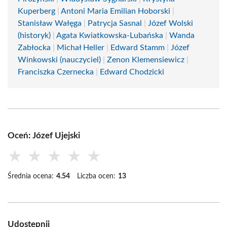
Kuperberg
|
Antoni Maria Emilian Hoborski
|
Stanisław Wałęga
|
Patrycja Sasnal
|
Józef Wolski
(historyk)
|
Agata Kwiatkowska-Lubańska
|
Wanda
Zabłocka
|
Michał Heller
|
Edward Stamm
|
Józef
Winkowski (nauczyciel)
|
Zenon Klemensiewicz
|
Franciszka Czernecka
|
Edward Chodzicki
Oceń: Józef Ujejski
★
★
★
★
★
Średnia ocena:
4.54
Liczba ocen:
13
Udostępnij