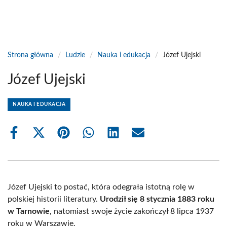
Strona główna
/
Ludzie
/
Nauka i edukacja
/
Józef Ujejski
Józef Ujejski
NAUKA I EDUKACJA
Share
Share
Share
Share
Share
Share
on
on
on
on
on
on
Facebook
X
Pinterest
WhatsApp
LinkedIn
Email
(Twitter)
Józef Ujejski to postać, która odegrała istotną rolę w
polskiej historii literatury.
Urodził się 8 stycznia 1883 roku
w Tarnowie
, natomiast swoje życie zakończył 8 lipca 1937
roku w Warszawie.