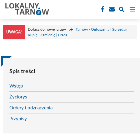
Przejdź
M
do
treści
Dołącz do nowej grupy
Tarnów - Ogłoszenia | Sprzedam |
UWAGA!
Kupię | Zamienię | Praca
Spis treści
Wstęp
Życiorys
Ordery i odznaczenia
Przypisy