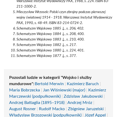
Warszawa: Instytut Wydawniczy PAX, 1988, s. 224. ISBN 83-
211-1000-2.
Mieczysław Wrzosek: Polski czyn zbrojny podczas pierwszej
wojny światowej 1914 - 1918. Warszawa: Instytut Wydawniczy
PAX, 1990, s. 48-49. ISBN 83-214-0724-2.
Schematyzm Wojskowy 1885 ↓, s. 206, 402.
Schematyzm Wojskowy 1884 ↓, s. 208, 400.
Schematyzm Wojskowy 1883 ↓, s. 210, 400.
Schematyzm Wojskowy 1882 ↓, s. 217.
Schematyzm Wojskowy 1880 ↓, s. 224, 401.
Schematyzm Wojskowy 1877 ↓, s. 377.
Pozostali ludzie w kategorii "Wojsko i służby
mundurowe":
Bertold Merwin
|
Kazimierz Baruch
|
Maria Bobrzecka
|
Jan Wiśniewski (major)
|
Kazimierz
Marczewski (podpułkownik)
|
Zdzisław Jakubowski
|
Andrzej Battaglia (1895–1918)
|
Andrzej Mróz
|
August Rosner
|
Rudolf Macko
|
Zbigniew Jaruzelski
|
Władysław Brzozowski (podpułkownik)
|
Józef Appel
|