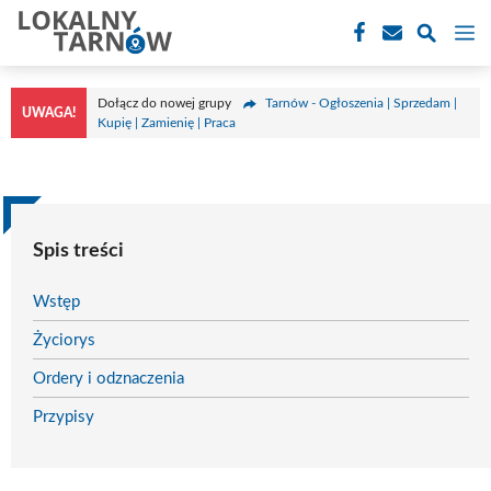
Przejdź
M
do
treści
Dołącz do nowej grupy
Tarnów - Ogłoszenia | Sprzedam |
UWAGA!
Kupię | Zamienię | Praca
Spis treści
Wstęp
Życiorys
Ordery i odznaczenia
Przypisy