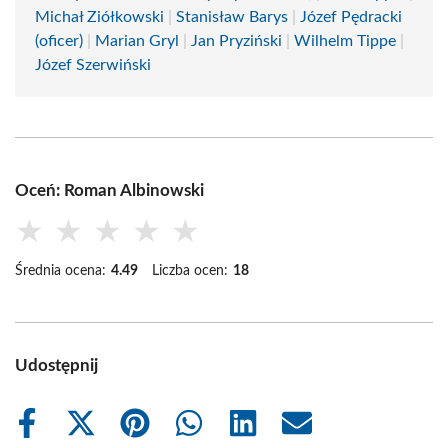
Michał Ziółkowski
|
Stanisław Barys
|
Józef Pędracki
(oficer)
|
Marian Gryl
|
Jan Pryziński
|
Wilhelm Tippe
|
Józef Szerwiński
Oceń: Roman Albinowski
★
★
★
★
★
Średnia ocena:
4.49
Liczba ocen:
18
Udostępnij
Share
Share
Share
Share
Share
Share
on
on
on
on
on
on