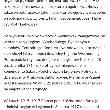
organizacji „Sokół” pełnił rolę instruktora. 13 lipca 1913
roku został mianowany instruktorem ogólnozwiązkowym, a
także współpracował jako instruktor okręgowy we Lwowie,
współdziałając przy tym z takimi osobami jak Józef Haller
czy Piotr Fiałkowski.
Po wybuchu I wojny światowej Albinowski zaangażował się
w organizację Legionu Wschodniego. Był jednym z
członków Centralnego Komitetu Narodowego, a przez jakiś
czas służył jako zastępca dowódcy Legionu Wschodniego.
Po rozpadzie Legionu, dołączył do Legionów Polskich. 28
października 1914 roku otrzymał mianowanie na
komendanta Szkoły Podchorążych Legionów Polskich,
działającej w Krakowie, Jabłonkowie, Maramaros-Sziget
oraz Kamieńsku. W dniu 21 marca 1915 roku awansował
na majora kancelaryjnego.
W latach 1915–1917 Roman pełnił różnorodne funkcje
administracyjne w Legionach. 6 marca 1917 roku został