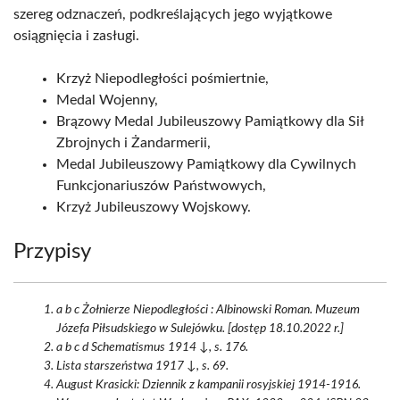
szereg odznaczeń, podkreślających jego wyjątkowe
osiągnięcia i zasługi.
Krzyż Niepodległości pośmiertnie,
Medal Wojenny,
Brązowy Medal Jubileuszowy Pamiątkowy dla Sił
Zbrojnych i Żandarmerii,
Medal Jubileuszowy Pamiątkowy dla Cywilnych
Funkcjonariuszów Państwowych,
Krzyż Jubileuszowy Wojskowy.
Przypisy
a b c Żołnierze Niepodległości : Albinowski Roman. Muzeum
Józefa Piłsudskiego w Sulejówku. [dostęp 18.10.2022 r.]
a b c d Schematismus 1914 ↓, s. 176.
Lista starszeństwa 1917 ↓, s. 69.
August Krasicki: Dziennik z kampanii rosyjskiej 1914-1916.