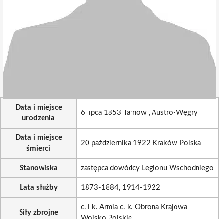
Data i miejsce
6 lipca 1853 Tarnów , Austro-Węgry
urodzenia
Data i miejsce
20 października 1922 Kraków Polska
śmierci
Stanowiska
zastępca dowódcy Legionu Wschodniego
Lata służby
1873-1884, 1914-1922
c. i k. Armia c. k. Obrona Krajowa
Siły zbrojne
Wojsko Polskie