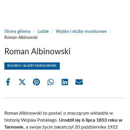
Strona główna
/
Ludzie
/
Wojsko i służby mundurowe
/
Roman Albinowski
Roman Albinowski
WOJSKO I SŁUŻBY MUNDUROWE
Share
Share
Share
Share
Share
Share
on
on
on
on
on
on
Facebook
X
Pinterest
WhatsApp
LinkedIn
Email
(Twitter)
Roman Albinowski to postać o znaczącym wkładzie w
historię Wojska Polskiego.
Urodził się 6 lipca 1853 roku w
Tarnowie
, a swoje życie zakończył 20 października 1922