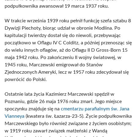
podpułkownika awansował 19 marca 1937 roku.
W trakcie września 1939 roku pełnił funkcję szefa sztabu 8
Dywizji Piechoty, biorąc udział w obronie Modlina. Po
kapitulacji twierdzy dostał się do niewoli, przebywając
początkowo w Oflagu IV C Colditz, a później przenosząc się
do wielu innych oflagów, aż do Oflagu II D Gross-Born 15
maja 1942 roku. Po zakończeniu II wojny światowej, w
1945 roku, Marczewski emigrował do Stanów
Zjednoczonych Ameryki, lecz w 1957 roku zdecydował się
powrócić do Polski.
Ostatnie lata życia Kazimierz Marczewski spędził w
Poznaniu, gdzie 26 maja 1976 roku zmarł. Jego miejsce
spoczynku znajduje się na
cmentarzu parafialnym św. Jana
Vianneya
(kwatera św. Łazarza-23-5). Życie podpułkownika
Marczewskiego było również związane z życiem osobistym;
w 1919 roku zawarł związek małżeński z Wandą