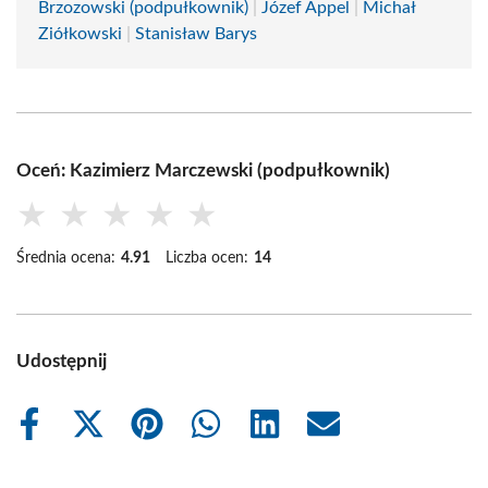
Brzozowski (podpułkownik)
|
Józef Appel
|
Michał
Ziółkowski
|
Stanisław Barys
Oceń: Kazimierz Marczewski (podpułkownik)
★
★
★
★
★
Średnia ocena:
4.91
Liczba ocen:
14
Udostępnij
Share
Share
Share
Share
Share
Share
on
on
on
on
on
on
Facebook
X
Pinterest
WhatsApp
LinkedIn
Email
(Twitter)