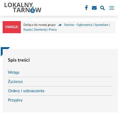
Przejdź
M
do
treści
Dołącz do nowej grupy
Tarnów - Ogłoszenia | Sprzedam |
UWAGA!
Kupię | Zamienię | Praca
Spis treści
Wstęp
Życiorys
Ordery i odznaczenia
Przypisy