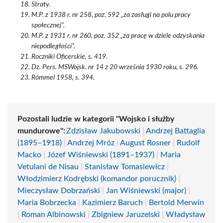
Straty.
M.P. z 1938 r. nr 258, poz. 592 „za zasługi na polu pracy
społecznej”.
M.P. z 1931 r. nr 260, poz. 352 „za pracę w dziele odzyskania
niepodległości”.
Roczniki Oficerskie, s. 419.
Dz. Pers. MSWojsk. nr 14 z 20 września 1930 roku, s. 296.
Rómmel 1958, s. 394.
Pozostali ludzie w kategorii "Wojsko i służby
mundurowe":
Zdzisław Jakubowski
|
Andrzej Battaglia
(1895–1918)
|
Andrzej Mróz
|
August Rosner
|
Rudolf
Macko
|
Józef Wiśniewski (1891–1937)
|
Maria
Vetulani de Nisau
|
Stanisław Tomasiewicz
|
Włodzimierz Kodrębski (komandor porucznik)
|
Mieczysław Dobrzański
|
Jan Wiśniewski (major)
|
Maria Bobrzecka
|
Kazimierz Baruch
|
Bertold Merwin
|
Roman Albinowski
|
Zbigniew Jaruzelski
|
Władysław