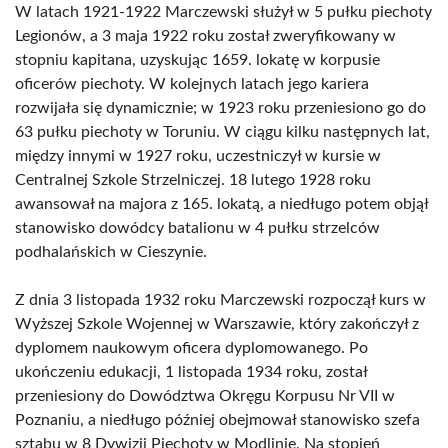
W latach 1921-1922 Marczewski służył w 5 pułku piechoty
Legionów, a 3 maja 1922 roku został zweryfikowany w
stopniu kapitana, uzyskując 1659. lokatę w korpusie
oficerów piechoty. W kolejnych latach jego kariera
rozwijała się dynamicznie; w 1923 roku przeniesiono go do
63 pułku piechoty w Toruniu. W ciągu kilku następnych lat,
między innymi w 1927 roku, uczestniczył w kursie w
Centralnej Szkole Strzelniczej. 18 lutego 1928 roku
awansował na majora z 165. lokatą, a niedługo potem objął
stanowisko dowódcy batalionu w 4 pułku strzelców
podhalańskich w Cieszynie.
Z dnia 3 listopada 1932 roku Marczewski rozpoczął kurs w
Wyższej Szkole Wojennej w Warszawie, który zakończył z
dyplomem naukowym oficera dyplomowanego. Po
ukończeniu edukacji, 1 listopada 1934 roku, został
przeniesiony do Dowództwa Okręgu Korpusu Nr VII w
Poznaniu, a niedługo później obejmował stanowisko szefa
sztabu w 8 Dywizji Piechoty w Modlinie. Na stopień