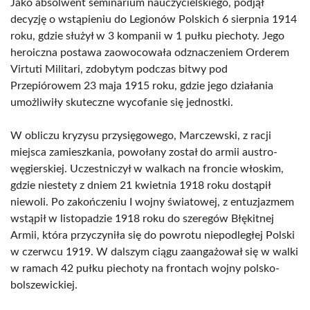
Jako absolwent seminarium nauczycielskiego, podjął
decyzję o wstąpieniu do Legionów Polskich 6 sierpnia 1914
roku, gdzie służył w 3 kompanii w 1 pułku piechoty. Jego
heroiczna postawa zaowocowała odznaczeniem Orderem
Virtuti Militari, zdobytym podczas bitwy pod
Przepiórowem 23 maja 1915 roku, gdzie jego działania
umożliwiły skuteczne wycofanie się jednostki.
W obliczu kryzysu przysięgowego, Marczewski, z racji
miejsca zamieszkania, powołany został do armii austro-
węgierskiej. Uczestniczył w walkach na froncie włoskim,
gdzie niestety z dniem 21 kwietnia 1918 roku dostąpił
niewoli. Po zakończeniu I wojny światowej, z entuzjazmem
wstąpił w listopadzie 1918 roku do szeregów Błękitnej
Armii, która przyczyniła się do powrotu niepodległej Polski
w czerwcu 1919. W dalszym ciągu zaangażował się w walki
w ramach 42 pułku piechoty na frontach wojny polsko-
bolszewickiej.