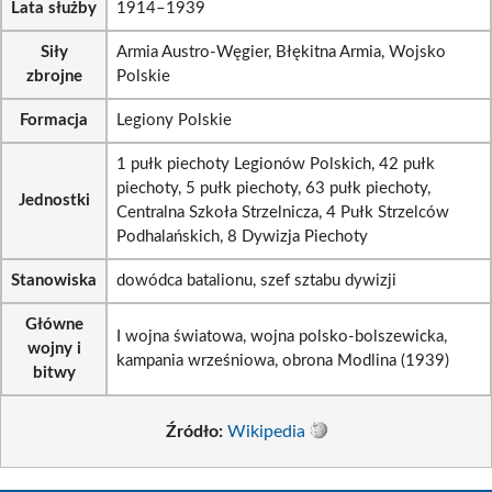
Lata służby
1914–1939
Siły
Armia Austro-Węgier, Błękitna Armia, Wojsko
zbrojne
Polskie
Formacja
Legiony Polskie
1 pułk piechoty Legionów Polskich, 42 pułk
piechoty, 5 pułk piechoty, 63 pułk piechoty,
Jednostki
Centralna Szkoła Strzelnicza, 4 Pułk Strzelców
Podhalańskich, 8 Dywizja Piechoty
Stanowiska
dowódca batalionu, szef sztabu dywizji
Główne
I wojna światowa, wojna polsko-bolszewicka,
wojny i
kampania wrześniowa, obrona Modlina (1939)
bitwy
Źródło:
Wikipedia