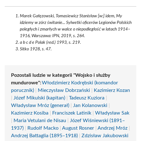
Marek Gałęzowski, Tomasiewicz Stanisław [w:] idem, My
idziemy w zórz świtanie... Sylwetki oficerów Legionów Polskich
poległych i zmarłych w walce o niepodległość w latach 1914–
1916, Warszawa: IPN, 2019, s. 264.
a b c d e Polak (red.) 1993, s. 219.
Sitko 1928, s. 47.
Pozostali ludzie w kategorii "Wojsko i służby
mundurowe":
Włodzimierz Kodrębski (komandor
porucznik)
|
Mieczysław Dobrzański
|
Kazimierz Kozan
|
Józef Mikulski (kapitan)
|
Tadeusz Kuziora
|
Władysław Mróz (generał)
|
Jan Kolanowski
|
Kazimierz Kosiba
|
Franciszek Latinik
|
Władysław Sak
|
Maria Vetulani de Nisau
|
Józef Wiśniewski (1891–
1937)
|
Rudolf Macko
|
August Rosner
|
Andrzej Mróz
|
Andrzej Battaglia (1895–1918)
|
Zdzisław Jakubowski