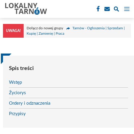
Przejdź
M
do
treści
Dołącz do nowej grupy
Tarnów - Ogłoszenia | Sprzedam |
UWAGA!
Kupię | Zamienię | Praca
Spis treści
Wstęp
Życiorys
Ordery i odznaczenia
Przypisy