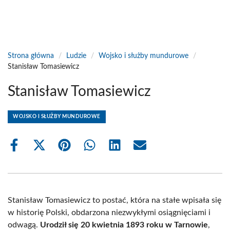
Strona główna
/
Ludzie
/
Wojsko i służby mundurowe
/
Stanisław Tomasiewicz
Stanisław Tomasiewicz
WOJSKO I SŁUŻBY MUNDUROWE
Share
Share
Share
Share
Share
Share
on
on
on
on
on
on
Facebook
X
Pinterest
WhatsApp
LinkedIn
Email
(Twitter)
Stanisław Tomasiewicz to postać, która na stałe wpisała się
w historię Polski, obdarzona niezwykłymi osiągnięciami i
odwagą.
Urodził się 20 kwietnia 1893 roku w Tarnowie
,