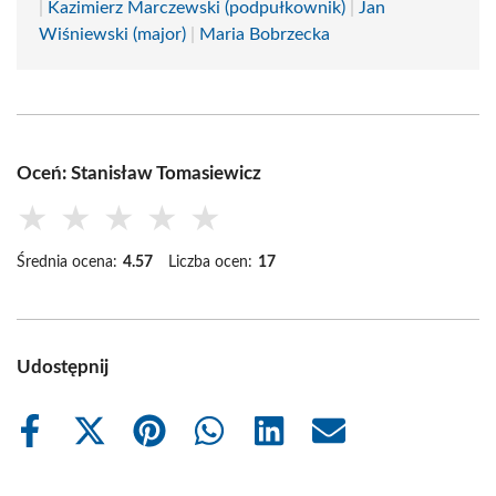
|
Kazimierz Marczewski (podpułkownik)
|
Jan
Wiśniewski (major)
|
Maria Bobrzecka
Oceń: Stanisław Tomasiewicz
★
★
★
★
★
Średnia ocena:
4.57
Liczba ocen:
17
Udostępnij
Share
Share
Share
Share
Share
Share
on
on
on
on
on
on
Facebook
X
Pinterest
WhatsApp
LinkedIn
Email
(Twitter)