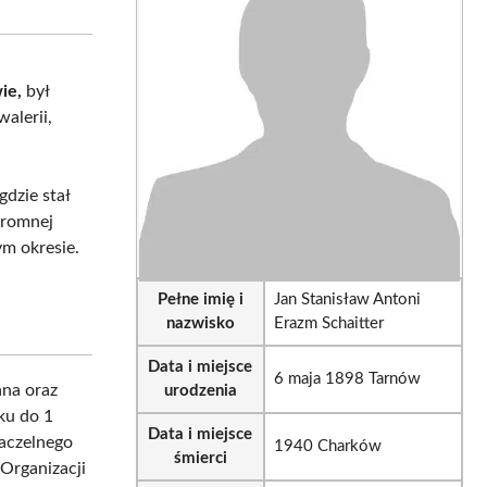
sApp
LinkedIn
Email
ie,
był
alerii,
gdzie stał
ogromnej
ym okresie.
Pełne imię i
Jan Stanisław Antoni
nazwisko
Erazm Schaitter
Data i miejsce
6 maja 1898 Tarnów
ana oraz
urodzenia
ku do 1
Data i miejsce
aczelnego
1940 Charków
śmierci
Organizacji