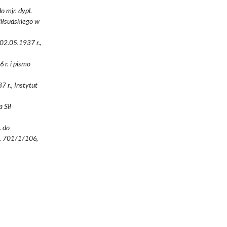
 mjr. dypl.
Piłsudskiego w
 02.05.1937 r.,
 r. i pismo
 r., Instytut
 Sił
. do
n. 701/1/106,