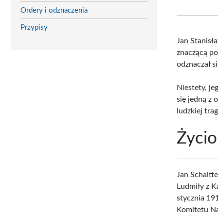
Ordery i odznaczenia
Przypisy
Jan Stanisł
znaczącą po
odznaczał s
Niestety, j
się jedną z 
ludzkiej tra
Życio
Jan Schaitt
Ludmiły z K
stycznia 1
Komitetu Na