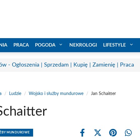
NIA
PRACA
POGODA
NEKROLOGI
LIFESTYLE
ów - Ogłoszenia | Sprzedam | Kupię | Zamienię | Praca
a
/
Ludzie
/
Wojsko i służby mundurowe
/
Jan Schaitter
Schaitter
ŁUŻBY MUNDUROWE
Share
Share
Share
Shar
on
on
on
on