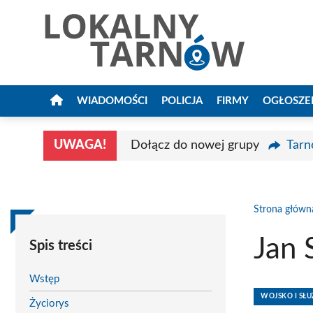
Przejdź
do
treści
WIADOMOŚCI
POLICJA
FIRMY
OGŁOSZE
UWAGA!
Dołącz do nowej grupy
Tarn
Strona główn
Jan 
Spis treści
Wstęp
WOJSKO I S
Życiorys