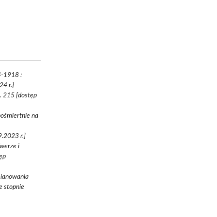
4-1918 :
4 r.]
s. 215 [dostęp
ośmiertnie na
9.2023 r.]
werze i
tęp
mianowania
e stopnie