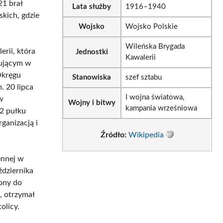
21 brał
Lata służby
1916–1940
kich, gdzie
Wojsko
Wojsko Polskie
Wileńska Brygada
erii, która
Jednostki
Kawalerii
nującym w
Okręgu
Stanowiska
szef sztabu
. 20 lipca
I wojna światowa,
w
Wojny i bitwy
kampania wrześniowa
82 pułku
ganizacją i
Źródło:
Wikipedia
ennej w
ździernika
lony do
, otrzymał
olicy.