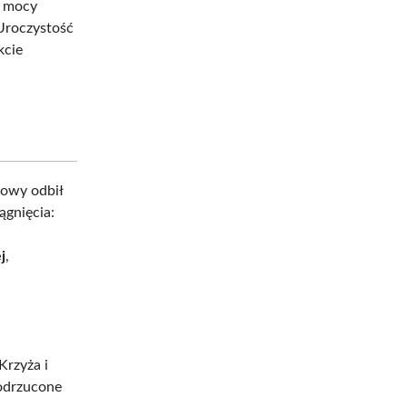
a mocy
Uroczystość
kcie
dowy odbił
ągnięcia:
j
,
Krzyża i
 odrzucone