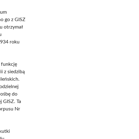
rum
no go z GISZ
u otrzymał
u
1934 roku
 funkcję
i z siedzibą
leńskich.
odzielnej
prośbę do
j GISZ. Ta
orpusu Nr
kutki
du