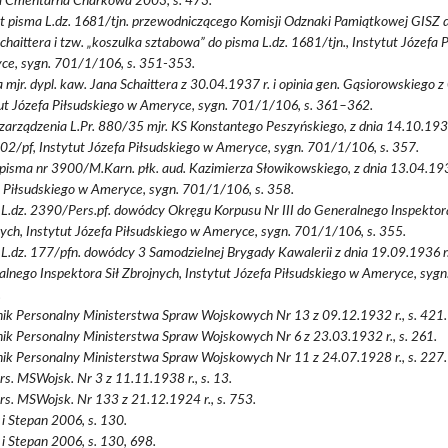
a Cmentarna Charkowa 2003, s. 473.
t pisma L.dz. 1681/tjn. przewodniczącego Komisji Odznaki Pamiątkowej GISZ do
chaittera i tzw. „koszulka sztabowa” do pisma L.dz. 1681/tjn., Instytut Józefa 
ce, sygn. 701/1/106, s. 351-353.
 mjr. dypl. kaw. Jana Schaittera z 30.04.1937 r. i opinia gen. Gąsiorowskiego z
ut Józefa Piłsudskiego w Ameryce, sygn. 701/1/106, s. 361–362.
zarządzenia L.Pr. 880/35 mjr. KS Konstantego Peszyńskiego, z dnia 14.10.1936
202/pf, Instytut Józefa Piłsudskiego w Ameryce, sygn. 701/1/106, s. 357.
pisma nr 3900/M.Karn. płk. aud. Kazimierza Słowikowskiego, z dnia 13.04.1937
 Piłsudskiego w Ameryce, sygn. 701/1/106, s. 358.
L.dz. 2390/Pers.pf. dowódcy Okręgu Korpusu Nr III do Generalnego Inspektora
ych, Instytut Józefa Piłsudskiego w Ameryce, sygn. 701/1/106, s. 355.
L.dz. 177/pfn. dowódcy 3 Samodzielnej Brygady Kawalerii z dnia 19.09.1936 r
lnego Inspektora Sił Zbrojnych, Instytut Józefa Piłsudskiego w Ameryce, syg
.
ik Personalny Ministerstwa Spraw Wojskowych Nr 13 z 09.12.1932 r., s. 421.
ik Personalny Ministerstwa Spraw Wojskowych Nr 6 z 23.03.1932 r., s. 261.
ik Personalny Ministerstwa Spraw Wojskowych Nr 11 z 24.07.1928 r., s. 227.
rs. MSWojsk. Nr 3 z 11.11.1938 r., s. 13.
rs. MSWojsk. Nr 133 z 21.12.1924 r., s. 753.
i Stepan 2006, s. 130.
i Stepan 2006, s. 130, 698.