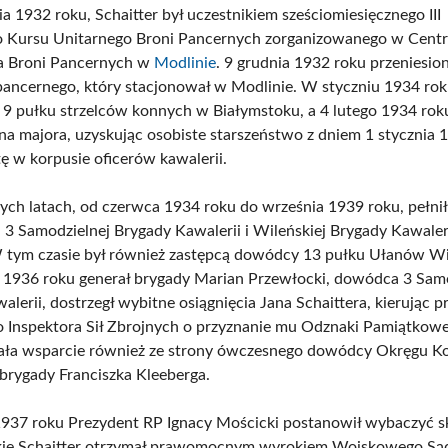
a 1932 roku, Schaitter był uczestnikiem sześciomiesięcznego III
o Kursu Unitarnego Broni Pancernych zorganizowanego w Cent
a Broni Pancernych w
Modlinie
. 9 grudnia 1932 roku przeniesio
pancernego, który stacjonował w Modlinie. W styczniu 1934 rok
o 9 pułku strzelców konnych w Białymstoku, a 4 lutego 1934 rok
a majora, uzyskując osobiste starszeństwo z dniem 1 stycznia 
tę w korpusie oficerów kawalerii.
ych latach, od czerwca 1934 roku do września 1939 roku, pełnił
 3 Samodzielnej Brygady Kawalerii i Wileńskiej Brygady Kawaleri
 tym czasie był również zastępcą dowódcy 13 pułku Ułanów Wi
 1936 roku generał brygady Marian Przewłocki, dowódca 3 Sam
lerii, dostrzegł wybitne osiągnięcia Jana Schaittera, kierując 
 Inspektora Sił Zbrojnych o przyznanie mu Odznaki Pamiątkowe
ała wsparcie również ze strony ówczesnego dowódcy Okręgu K
a brygady Franciszka Kleeberga.
1937 roku Prezydent RP Ignacy Mościcki postanowił wybaczyć s
akie Schaitter otrzymał prawomocnym wyrokiem Wojskowego Są