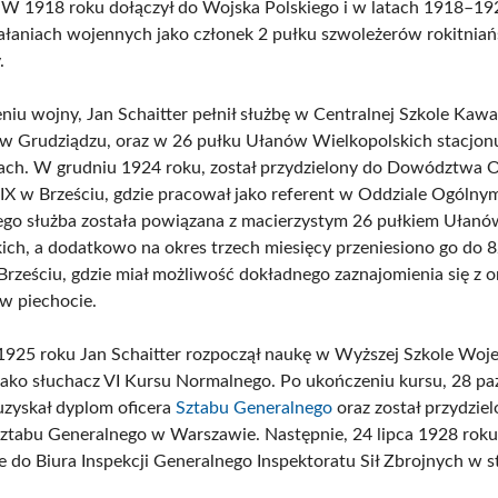
W 1918 roku dołączył do Wojska Polskiego i w latach 1918–19
iałaniach wojennych jako członek 2 pułku szwoleżerów rokitniańs
.
iu wojny, Jan Schaitter pełnił służbę w Centralnej Szkole Kawal
ę w Grudziądzu, oraz w 26 pułku Ułanów Wielkopolskich stacjo
ch. W grudniu 1924 roku, został przydzielony do Dowództwa 
IX w Brześciu, gdzie pracował jako referent w Oddziale Ogólnym
ego służba została powiązana z macierzystym 26 pułkiem Ułanó
ich, a dodatkowo na okres trzech miesięcy przeniesiono go do 
Brześciu, gdzie miał możliwość dokładnego zaznajomienia się z or
 w piechocie.
 1925 roku Jan Schaitter rozpoczął naukę w Wyższej Szkole Woj
ako słuchacz VI Kursu Normalnego. Po ukończeniu kursu, 28 pa
uzyskał dyplom oficera
Sztabu Generalnego
oraz został przydzie
Sztabu Generalnego w Warszawie. Następnie, 24 lipca 1928 roku
e do Biura Inspekcji Generalnego Inspektoratu Sił Zbrojnych w st