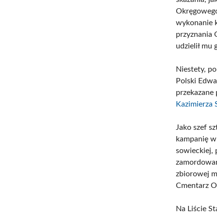
Okręgowego 
wykonanie k
przyznania 
udzielił mu
Niestety, p
Polski Edwa
przekazane 
Kazimierza
Jako szef s
kampanię wr
sowieckiej,
zamordowany
zbiorowej m
Cmentarz Of
Na Liście S