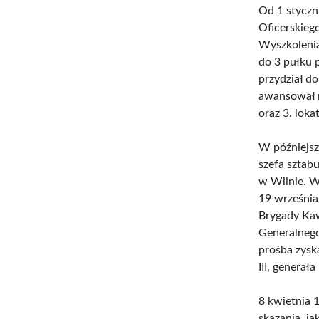
Od 1 styczni
Oficerskieg
Wyszkoleni
do 3 pułku 
przydział d
awansował n
oraz 3. loka
W późniejsz
szefa sztabu
w Wilnie. W
19 września
Brygady Kawa
Generalnego
prośba zysk
III, generał
8 kwietnia 
skazania, j