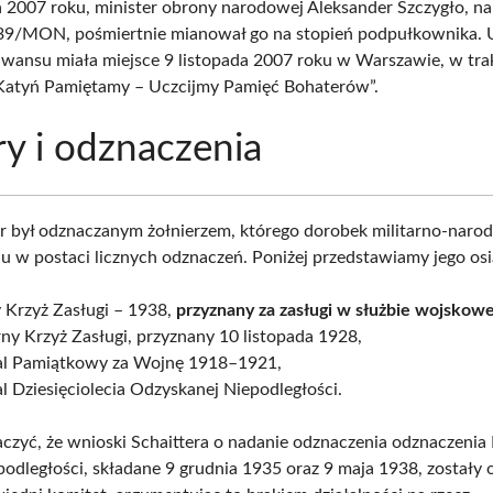
a 2007 roku, minister obrony narodowej Aleksander Szczygło, n
439/MON, pośmiertnie mianował go na stopień podpułkownika. 
awansu miała miejsce 9 listopada 2007 roku w Warszawie, w tra
Katyń Pamiętamy – Uczcijmy Pamięć Bohaterów”.
y i odznaczenia
er był odznaczanym żołnierzem, którego dorobek militarno-naro
iu w postaci licznych odznaczeń. Poniżej przedstawiamy jego osi
 Krzyż Zasługi – 1938,
przyznany za zasługi w służbie wojskowe
ny Krzyż Zasługi, przyznany 10 listopada 1928,
l Pamiątkowy za Wojnę 1918–1921,
 Dziesięciolecia Odzyskanej Niepodległości.
czyć, że wnioski Schaittera o nadanie odznaczenia odznaczenia 
odległości, składane 9 grudnia 1935 oraz 9 maja 1938, zostały