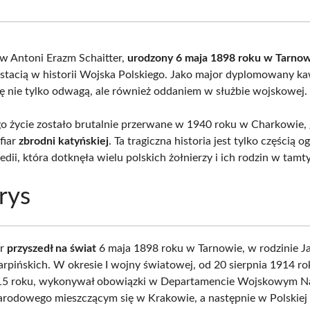
Facebook
X
Pinterest
What
(Twitter)
aw Antoni Erazm Schaitter,
urodzony 6 maja 1898 roku w Tarnow
stacią w historii Wojska Polskiego. Jako major dyplomowany kaw
ię nie tylko odwagą, ale również oddaniem w służbie wojskowej.
ego życie zostało brutalnie przerwane w 1940 roku w Charkowie, 
ofiar
zbrodni katyńskiej
. Ta tragiczna historia jest tylko częścią 
gedii, która dotknęła wielu polskich żołnierzy i ich rodzin w tamt
rys
er
przyszedł na świat
6 maja 1898 roku w Tarnowie, w rodzinie J
arpińskich. W okresie I wojny światowej, od 20 sierpnia 1914 ro
915 roku, wykonywał obowiązki w Departamencie Wojskowym N
rodowego mieszczącym się w Krakowie, a następnie w Polskiej 