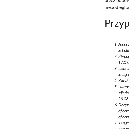
przez odpow
niepodległoś
Przyp
Janusz
Schait
Zbrodn
17.09.
Lista
kolejn
Katyń 
Harmo
Miedno
28.08.
Decyz
oficer
oficer
Księg