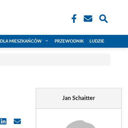
DLA MIESZKAŃCÓW
PRZEWODNIK
LUDZIE
Jan Schaitter
e
Share
Share
on
on