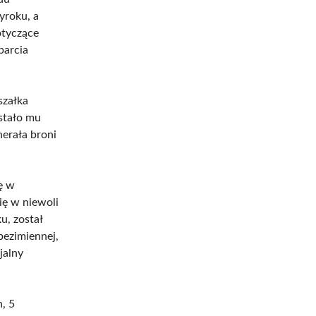
yroku, a
otyczące
parcia
szałka
stało mu
erała broni
ę w
ię w niewoli
u, został
ezimiennej,
jalny
, 5