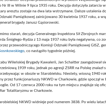
Nr III w Wilnie 9 lipca 1935 roku. Decyzja dotyczyła zatarcia w
ary aresztu zostaje na dwa lata wstrzymane. Dalsze ustalenia d
Odznaki Pamiątkowej zainicjowano 30 kwietnia 1937 roku, a ws
 generał brygady Janusz Gąsiorowski.
omimo starań, decyzja Generalnego Inspektora Sił Zbrojnych mar
rda Śmigłego-Rydza z 13 maja 1937 roku była negatywna, co zo
przez przewodniczącego Komisji Odznaki Pamiątkowej GISZ, gen
 Sosnkowskiego
, co nastąpiło tygodnie później.
ztabu Wileńskiej Brygady Kawalerii, Jan Schaitter zaangażował si
ześniową 1939 roku, jednak po agresji ZSRR na Polskę znalazł s
 przebywając w obozie w Starobielsku. Niestety, wiosną 1940 rok
 przez funkcjonariuszy NKWD w Charkowie, gdzie spoczął w b
ogile. Od 17 czerwca 2000 roku na tym miejscu znajduje się ofic
iar Totalitaryzmu w Charkowie.
tarobielskiej NKWD widnieje pod numerem 3838. Po wielu latach