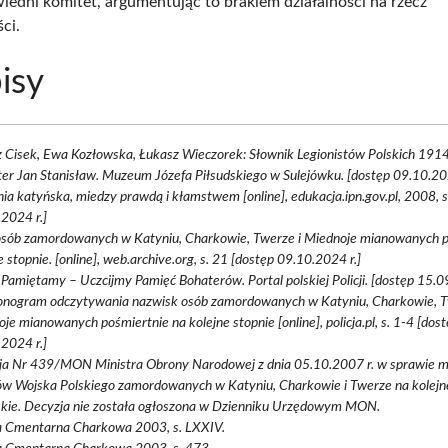
iedni komitet, argumentując to brakiem działalności na rzecz
ci.
isy
 Cisek, Ewa Kozłowska, Łukasz Wieczorek: Słownik Legionistów Polskich 191
ter Jan Stanisław. Muzeum Józefa Piłsudskiego w Sulejówku. [dostęp 09.10.202
ia katyńska, miedzy prawdą i kłamstwem [online], edukacja.ipn.gov.pl, 2008, 
2024 r.]
 osób zamordowanych w Katyniu, Charkowie, Twerze i Miednoje mianowanych p
e stopnie. [online], web.archive.org, s. 21 [dostęp 09.10.2024 r.]
Pamiętamy – Uczcijmy Pamięć Bohaterów. Portal polskiej Policji. [dostęp 15.0
nogram odczytywania nazwisk osób zamordowanych w Katyniu, Charkowie, T
je mianowanych pośmiertnie na kolejne stopnie [online], policja.pl, s. 1-4 [dos
2024 r.]
ja Nr 439/MON Ministra Obrony Narodowej z dnia 05.10.2007 r. w sprawie 
ów Wojska Polskiego zamordowanych w Katyniu, Charkowie i Twerze na kolejn
skie. Decyzja nie została ogłoszona w Dzienniku Urzędowym MON.
a Cmentarna Charkowa 2003, s. LXXIV.