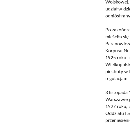
Wojskowej. 
udział w dz
odniósł rany
Po zakończen
mieściła si
Baranowicza
Korpusu Nr 
1925 roku j
Wielkopolsk
piechoty w 
regulacjami
3 listopada
Warszawie j
1927 roku, 
Oddziału I 
przeniesieni