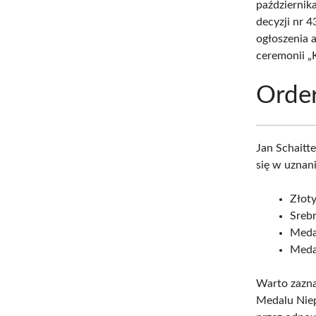
październik
decyzji nr 
ogłoszenia 
ceremonii „
Order
Jan Schaitt
się w uznan
Złoty
Srebr
Meda
Medal
Warto zazna
Medalu Niep