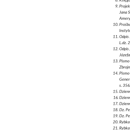
Księg
Projek
Jana S
Amery
Prośba
Instyt
Odpis 
L.dz. 
Odpis 
Józefa
Pismo 
Zbrojn
Pismo 
Genera
s. 356
Dzienn
Dzienn
Dzienn
Dz. Pe
Dz. Pe
Rybka 
Rybka 