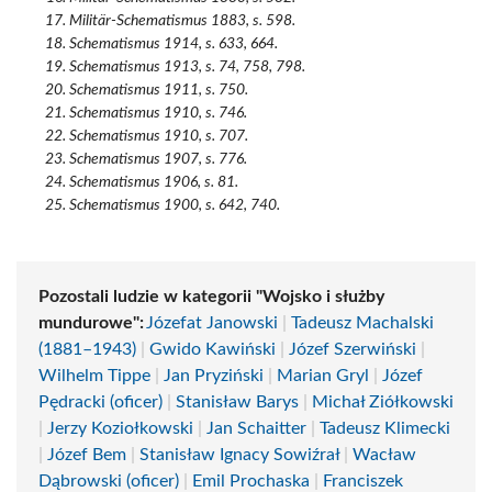
Militär-Schematismus 1883, s. 598.
Schematismus 1914, s. 633, 664.
Schematismus 1913, s. 74, 758, 798.
Schematismus 1911, s. 750.
Schematismus 1910, s. 746.
Schematismus 1910, s. 707.
Schematismus 1907, s. 776.
Schematismus 1906, s. 81.
Schematismus 1900, s. 642, 740.
Pozostali ludzie w kategorii "Wojsko i służby
mundurowe":
Józefat Janowski
|
Tadeusz Machalski
(1881–1943)
|
Gwido Kawiński
|
Józef Szerwiński
|
Wilhelm Tippe
|
Jan Pryziński
|
Marian Gryl
|
Józef
Pędracki (oficer)
|
Stanisław Barys
|
Michał Ziółkowski
|
Jerzy Koziołkowski
|
Jan Schaitter
|
Tadeusz Klimecki
|
Józef Bem
|
Stanisław Ignacy Sowiźrał
|
Wacław
Dąbrowski (oficer)
|
Emil Prochaska
|
Franciszek