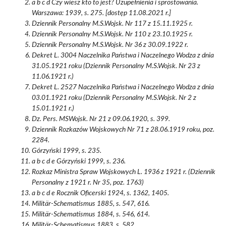
a b c d Czy wiesz kto to jest? Uzupełnienia i sprostowania.
Warszawa: 1939, s. 275. [dostęp 11.08.2021 r.]
Dziennik Personalny M.S.Wojsk. Nr 117 z 15.11.1925 r.
Dziennik Personalny M.S.Wojsk. Nr 110 z 23.10.1925 r.
Dziennik Personalny M.S.Wojsk. Nr 36 z 30.09.1922 r.
Dekret L. 3004 Naczelnika Państwa i Naczelnego Wodza z dnia
31.05.1921 roku (Dziennik Personalny M.S.Wojsk. Nr 23 z
11.06.1921 r.)
Dekret L. 2527 Naczelnika Państwa i Naczelnego Wodza z dnia
03.01.1921 roku (Dziennik Personalny M.S.Wojsk. Nr 2 z
15.01.1921 r.)
Dz. Pers. MSWojsk. Nr 21 z 09.06.1920, s. 399.
Dziennik Rozkazów Wojskowych Nr 71 z 28.06.1919 roku, poz.
2284.
Górzyński 1999, s. 235.
a b c d e Górzyński 1999, s. 236.
Rozkaz Ministra Spraw Wojskowych L. 1936 z 1921 r. (Dziennik
Personalny z 1921 r. Nr 35, poz. 1763)
a b c d e Rocznik Oficerski 1924, s. 1362, 1405.
Militär-Schematismus 1885, s. 547, 616.
Militär-Schematismus 1884, s. 546, 614.
Militär-Schematismus 1883, s. 582.