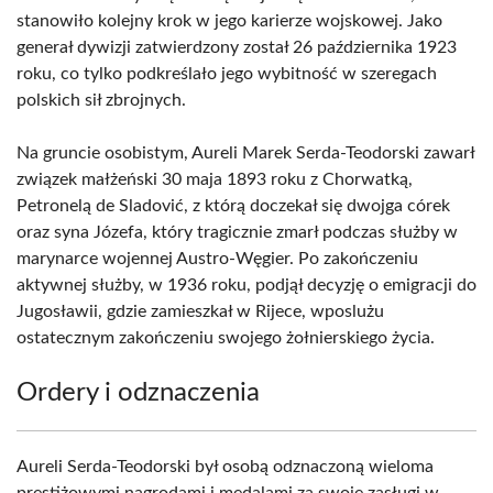
stanowiło kolejny krok w jego karierze wojskowej. Jako
generał dywizji zatwierdzony został 26 października 1923
roku, co tylko podkreślało jego wybitność w szeregach
polskich sił zbrojnych.
Na gruncie osobistym, Aureli Marek Serda-Teodorski zawarł
związek małżeński 30 maja 1893 roku z Chorwatką,
Petronelą de Sladović, z którą doczekał się dwojga córek
oraz syna Józefa, który tragicznie zmarł podczas służby w
marynarce wojennej Austro-Węgier. Po zakończeniu
aktywnej służby, w 1936 roku, podjął decyzję o emigracji do
Jugosławii, gdzie zamieszkał w Rijece, wposlużu
ostatecznym zakończeniu swojego żołnierskiego życia.
Ordery i odznaczenia
Aureli Serda-Teodorski był osobą odznaczoną wieloma