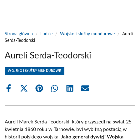
Strona główna
/
Ludzie
/
Wojsko i służby mundurowe
/
Aureli
Serda-Teodorski
Aureli Serda-Teodorski
WOJSKO I SŁUŻBY MUNDUROWE
Share
Share
Share
Share
Share
Share
on
on
on
on
on
on
Facebook
X
Pinterest
WhatsApp
LinkedIn
Email
(Twitter)
Aureli Marek Serda-Teodorski, który przyszedł na świat 25
kwietnia 1860 roku w Tarnowie, był wybitną postacią w
historii polskiego wojska.
Jako generał dywizji Wojska