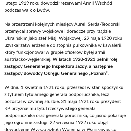
lutego 1919 roku dowodził rezerwami Armii Wschód
podczas walk o Lwów.
Na przestrzeni kolejnych miesięcy Aureli Serda-Teodorski
przemycał sprawy wojskowe i doradcze przy rządzie
Ukraińskim jako szef Misji Wojskowej. 29 maja 1920 roku
uzyskał zatwierdzenie do stopnia pułkownika w kawalerii,
który funkcjonował w grupie oficerów byłej armii
austriacko-węgierskiej.
W latach 1920-1921 pełnił rolę
zastępcy Generalnego Inspektora Jazdy, a następnie
zastępcy dowódcy Okręgu Generalnego „Poznań”
.
W dniu 1 kwietnia 1921 roku, przeszedł w stan spoczynku,
z tytułem tytularnego generała podporucznika, lecz
pozostał w czynnej służbie. 31 maja 1921 roku prezydent
RP przyznał mu tytuł rzeczywistego generała
podporucznika oraz generała porucznika, co jasno pokazuje
jego ogromne zasługi. 22 września 1922 roku objął
dowodzenie Wyższą Szkołą Wojenną w Warszawie, co