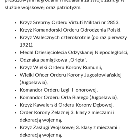
prestiżowymi nagrodami i medalami za swoje zasługi w
służbie wojskowej oraz patriotyzm.
Krzyż Srebrny Orderu Virtuti Militari nr 2853,
Krzyż Komandorski Orderu Odrodzenia Polski,
Krzyż Walecznych czterokrotnie (po raz pierwszy
1921),
Medal Dziesięciolecia Odzyskanej Niepodległości,
Odznaka pamiątkowa „Orlęta”,
Krzyż Wielki Orderu Korony Rumunii,
Wielki Oficer Orderu Korony Jugosłowiańskiej
(Jugosławia),
Komandor Orderu Legii Honorowej,
Komandor Orderu Orła Białego (Jugosławia),
Krzyż Kawalerski Orderu Korony Dębowej,
Order Korony Żelaznej 3. klasy z mieczami i
dekoracją wojenną,
Krzyż Zasługi Wojskowej 3. klasy z mieczami i
dekoracją wojenną,