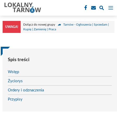
Przejdź
M
do
treści
Dołącz do nowej grupy
Tarnów - Ogłoszenia | Sprzedam |
UWAGA!
Kupię | Zamienię | Praca
Spis treści
Wstęp
Życiorys
Ordery i odznaczenia
Przypisy