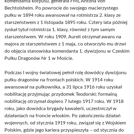
komendanta korpusu, generała FML Antona von
Bechtolsheim. Po powrocie do swojego macierzystego
pułku w 1894 roku awansował na rotmistrza 2. klasy ze
starszeństwem z 1 listopada 1895 roku. Cztery lata później
zyskał tytuł rotmistrza 1. klasy, również z tym samym
starszeństwem. W roku 1909, Aureli otrzymał awans na
majora ze starszeństwem z 1 maja, co otworzyło mu drzwi
do objęcia stanowiska komendanta 1. dywizjonu w Czeskim
Pułku Dragonów Nr 1 w Moście.
Podczas I wojny światowej pełnił rolę dowódcy dywizjonu
pułku dragonów na frontach polskich. W 1914 roku
awansował na pułkownika, a 31 lipca 1916 roku uzyskał
nobilitację przyjmując przydomek Teodorski; formalną
nobilitację otrzymał dopiero 7 lutego 1917 roku. W 1918
roku, jako dowódca brygady kawalerii, uczestniczył w
działaniach na froncie włoskim. Po zakończeniu działań
wojennych, od stycznia 1919 roku, związał się z Wojskiem
Polskim, gdzie jego kariera przyspieszyła – od stycznia do