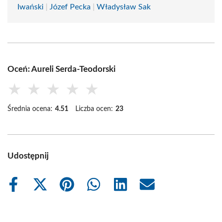
Iwański
|
Józef Pecka
|
Władysław Sak
Oceń: Aureli Serda-Teodorski
★
★
★
★
★
Średnia ocena:
4.51
Liczba ocen:
23
Udostępnij
Share
Share
Share
Share
Share
Share
on
on
on
on
on
on
Facebook
X
Pinterest
WhatsApp
LinkedIn
Email
(Twitter)