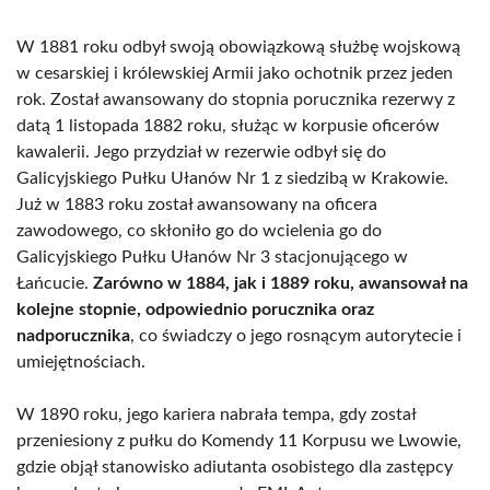
W 1881 roku odbył swoją obowiązkową służbę wojskową
w cesarskiej i królewskiej Armii jako ochotnik przez jeden
rok. Został awansowany do stopnia porucznika rezerwy z
datą 1 listopada 1882 roku, służąc w korpusie oficerów
kawalerii. Jego przydział w rezerwie odbył się do
Galicyjskiego Pułku Ułanów Nr 1 z siedzibą w Krakowie.
Już w 1883 roku został awansowany na oficera
zawodowego, co skłoniło go do wcielenia go do
Galicyjskiego Pułku Ułanów Nr 3 stacjonującego w
Łańcucie.
Zarówno w 1884, jak i 1889 roku, awansował na
kolejne stopnie, odpowiednio porucznika oraz
nadporucznika
, co świadczy o jego rosnącym autorytecie i
umiejętnościach.
W 1890 roku, jego kariera nabrała tempa, gdy został
przeniesiony z pułku do Komendy 11 Korpusu we Lwowie,
gdzie objął stanowisko adiutanta osobistego dla zastępcy